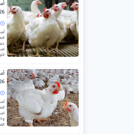
26
ا
أسع
الص
الث
26
ا
أسع
الص
القا