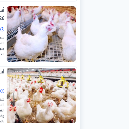
26
ا
سجل
جني
الد
أسع
ا
شهد
وفق
بالغ