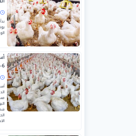
السبت
ا
الو
6-2026
ا
أسع
الد
مست
شعب
الح
الا