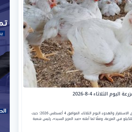
يوم الثلاثاء 4-8-2026
شهدت «أسعار الفراخ في بورصة الدواجن» حالة من الاستقرار والهدوء اليوم الثلاثاء، الموافق 4 أغسطس 2026؛ حيث
 البيضاء» ما بين «60 و61 جنيهًا» للكيلو في المزرعة، وفقًا لما أعلنه «عبد العزيز السيد»، رئيس شعبة