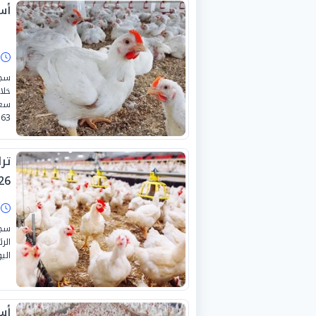
أسع
ا
سجل
63 جنيهًا» للكيلو الواحد داخل المزرعة.
26
ا
سجل
الر
اليوم