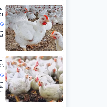
انخ
1-7-2026
ا
سجل
اليوم
26
ا
شهد
بلغت «3 جنيهات» لل