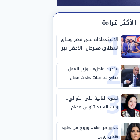
الأكثر قراءة
1
الاستعدادات على قدم وساق
لانطلاق مهرجان "الأفضل بين
2
الأفضل" في دورته الخامسة
«تحرك عاجل».. وزير العمل
يتابع تداعيات حادث عمال
3
طريق بني سويف الصحراوي
للمرة الثانية على التوالي..
ولاء السيد تتولى مهام
4
المنسق الإعلامي لمهرجان
"الأفضل بين الأفضل" في
جذور من ماء.. وروح من خلود
دورته الخامسة
هدى زوين