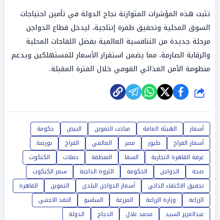
تثبت هذه المؤشرات المتوازنة نجاح الدولة في تأمين احتياجات
السوق المحلية وتحقيق طفرة إنتاجية، ليدخل قطاع الدواجن
مرحلة جديدة من التنافسية العالمية بفضل اللقاحات المحلية
والرقابة الصارمة، مما يضمن استقرار الأسعار للمستهلكين ويدعم
منظومة الأمن الغذائي القومي خلال الفترة المقبلة.
شارك
أسعار
الهيئة العامة
مباحث التموين
البيض
حكومة
أسعار الفراخ
طيور
مصر
العالمي
الفراخ
بورصة
غرفة القاهرة التجارية
السقا
المنطقة
حملات
الكتكوت
صحة
الدواجن
الحكومة
الثروة الداجنة
سعر الكتكوت
تحقيق الاكتفاء الذاتي
أسعار الدواجن البلدى
التموين
القاهرة
الزراعه
وزارة الزراعة
المزرعة
الساسو
النقد الاجنبي
عبدالعزيز السيد
محمد عادل
الدجاج
الدولة