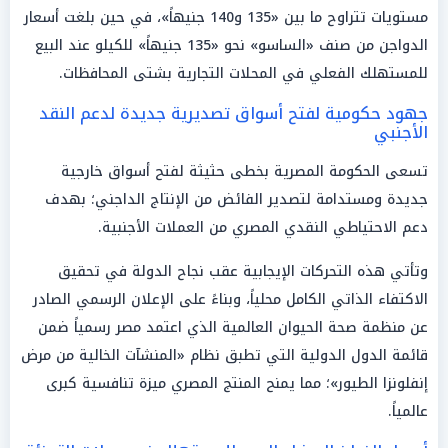
مستويات تتراوح ما بين «135 و140 جنيهاً»، في حين بلغت أسعار
الدواجن من صنف «الساسو» نحو «135 جنيهاً» للكيلو عند البيع
للمستهلك الفعلي في المحلات التجارية بشتى المحافظات.
جهود حكومية لفتح أسواق تصديرية جديدة لدعم النقد
الأجنبي
تسعى الحكومة المصرية بخطى حثيثة لفتح أسواق خارجية
جديدة ومستدامة لتصدير الفائض من الإنتاج الداجني؛ بهدف
دعم الاحتياطي النقدي المصري من العملات الأجنبية.
وتأتي هذه التحركات الإيجابية عقب نجاح الدولة في تحقيق
الاكتفاء الذاتي الكامل محلياً، وبناءً على الإعلان الرسمي الصادر
عن منظمة صحة الحيوان العالمية الذي اعتمد مصر رسمياً ضمن
قائمة الدول الدولية التي تطبق نظام «المنشآت الخالية من مرض
إنفلونزا الطيور»؛ مما يمنح المنتج المصري ميزة تنافسية كبرى
عالمياً.