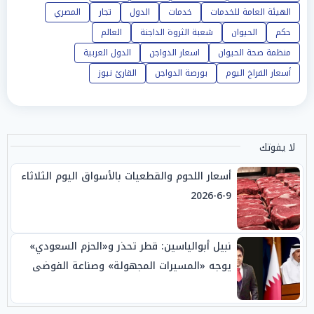
الهيئة العامة للخدمات
خدمات
الدول
تجار
المصري
حكم
الحيوان
شعبة الثروة الداجنة
العالم
منظمة صحة الحيوان
اسعار الدواجن
الدول العربية
أسعار الفراخ اليوم
بورصة الدواجن
القارئ نيوز
لا يفوتك
أسعار اللحوم والقطعيات بالأسواق اليوم الثلاثاء
9-6-2026
نبيل أبوالياسين: قطر تحذر و«الحزم السعودي»
يوجه «المسيرات المجهولة» وصناعة الفوضى
الإبستنية