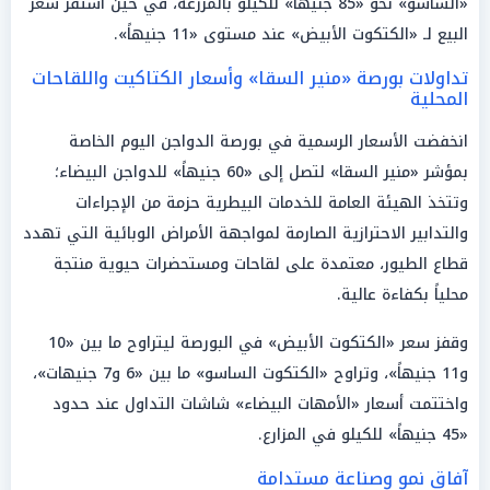
«الساسو» نحو «85 جنيهاً» للكيلو بالمزرعة، في حين استقر سعر
البيع لـ «الكتكوت الأبيض» عند مستوى «11 جنيهاً».
تداولات بورصة «منير السقا» وأسعار الكتاكيت واللقاحات
المحلية
انخفضت الأسعار الرسمية في بورصة الدواجن اليوم الخاصة
بمؤشر «منير السقا» لتصل إلى «60 جنيهاً» للدواجن البيضاء؛
وتتخذ الهيئة العامة للخدمات البيطرية حزمة من الإجراءات
والتدابير الاحترازية الصارمة لمواجهة الأمراض الوبائية التي تهدد
قطاع الطيور، معتمدة على لقاحات ومستحضرات حيوية منتجة
محلياً بكفاءة عالية.
وقفز سعر «الكتكوت الأبيض» في البورصة ليتراوح ما بين «10
و11 جنيهاً»، وتراوح «الكتكوت الساسو» ما بين «6 و7 جنيهات»،
واختتمت أسعار «الأمهات البيضاء» شاشات التداول عند حدود
«45 جنيهاً» للكيلو في المزارع.
آفاق نمو وصناعة مستدامة