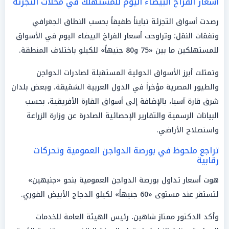
أسعار الفراخ البيضاء اليوم للمستهلك في محلات التجزئة
رصدت أسواق التجزئة تبايناً طفيفاً بحسب النطاق الجغرافي
ونفقات النقل؛ وتراوحت أسعار الفراخ البيضاء اليوم في الأسواق
للمستهلكين ما بين «75 و80 جنيهاً» للكيلو باختلاف المنطقة.
وتمثلت أبرز الأسواق الدولية المستقبلة لصادرات الدواجن
والطيور المصرية مؤخراً في الدول العربية الشقيقة، وبعض بلدان
شرق قارة آسيا، بالإضافة إلى أسواق القارة الأفريقية، بحسب
البيانات الرسمية والتقارير الإحصائية الصادرة عن وزارة الزراعة
واستصلاح الأراضي.
تراجع ملحوظ في بورصة الدواجن العمومية وتحركات
رقابية
هوت أسعار تداول بورصة الدواجن العمومية بنحو «جنيهين»
لتستقر عند مستوى «60 جنيهاً» لكيلو الدجاج الأبيض الفوري.
وأكد الدكتور ممتاز شاهين، رئيس الهيئة العامة للخدمات