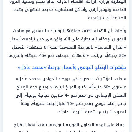
البيطرية بوزارة الزراعة، اهتمام الدولة البالغ بدعم وتنمية الثروة
الداجنة وتوفير أراضٍ وأماكن استثمارية جديدة للنهوض بهذه
الصناعة الاستراتيجية.
وأضاف أن الهيئة تكثف حملاتها الرقابية بالتنسيق مع مباحث
التموين لإحكام السيطرة على الأسواق؛ في حين تراجعت أسعار
«الفراخ الساسو» بالبورصة العمومية بنحو «8 جنيهات» لتسجل
«82 جنيهاً»، وبلغت «الأمهات البيضاء» نحو «45 جنيهًا» بالمزرعة.
مؤشرات الإنتاج اليومي وأسعار بورصة «محمد عادل»
سجلت المؤشرات السعرية في بورصة الدواجن «محمد عادل»
مستوى «60 جنيهاً» لكيلو الفراخ البيضاء؛ ويبلغ حجم الإنتاج
المحلي الإجمالي في مصر نحو «4 ملايين دجاجة يومياً»، إلى
جانب إنتاج قومي يقدر بنحو «16 مليار بيضة سنوياً»، وفقاً
لتصريحات رئيس شعبة الثروة الداجنة.
وبناءً على لوحة التداول الفورية للبورصة، بلغت أسعار الفراخ