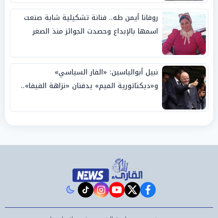
روفانا أيمن طه.. فنانة تشكيلية شابة صنعت
اسمها بالإبداع وحصدت الجوائز منذ الصغر
نبيل أبوالياسين: «الفار السياسي»
و«ديكتاتورية الميم» يدفنان «نزاهة الفيفا»..
وإقالة «إنفانتينو» باتت حتمية
instagram
tiktok
youtube
twitter
facebook