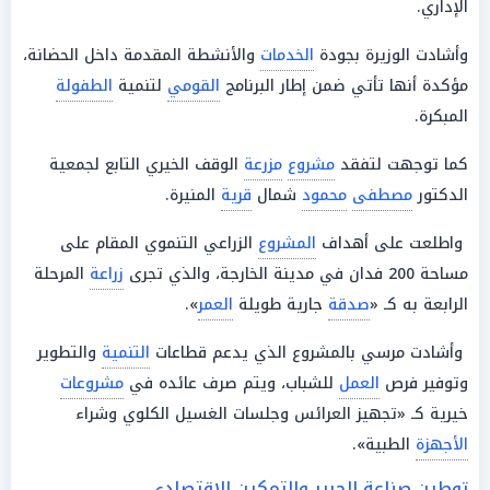
الإداري.
وأشادت الوزيرة بجودة
الخدمات
والأنشطة المقدمة داخل الحضانة،
مؤكدة أنها تأتي ضمن إطار البرنامج
القومي
لتنمية
الطفولة
المبكرة.
كما توجهت لتفقد
مشروع
مزرعة
الوقف الخيري التابع لجمعية
الدكتور
مصطفى
محمود
شمال
قرية
المنيرة.
واطلعت على أهداف
المشروع
الزراعي التنموي المقام على
مساحة 200 فدان في مدينة الخارجة، والذي تجرى
زراعة
المرحلة
الرابعة به كـ «
صدقة
جارية طويلة
العمر
».
وأشادت مرسي بالمشروع الذي يدعم قطاعات
التنمية
والتطوير
وتوفير فرص
العمل
للشباب، ويتم صرف عائده في
مشروعات
خيرية كـ «تجهيز العرائس وجلسات الغسيل الكلوي وشراء
الأجهزة
الطبية».
توطين صناعة الحرير والتمكين الاقتصادي