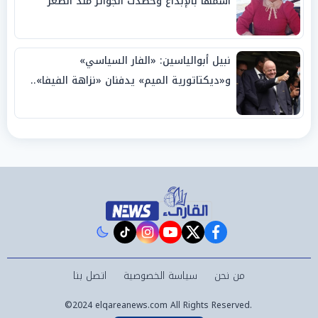
اسمها بالإبداع وحصدت الجوائز منذ الصغر
نبيل أبوالياسين: «الفار السياسي»
و«ديكتاتورية الميم» يدفنان «نزاهة الفيفا»..
وإقالة «إنفانتينو» باتت حتمية
instagram
tiktok
youtube
twitter
facebook
من نحن
سياسة الخصوصية
اتصل بنا
©2024 elqareanews.com All Rights Reserved.