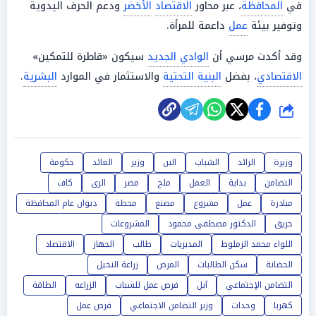
في
المحافظة
، عبر محاور
الاقتصاد
الأخضر
ودعم الحرف اليدوية
وتوفير بيئة
عمل
داعمة للمرأة.
وقد أكدت مرسي أن
الوادي الجديد
سيكون «قاطرة للتمكين»
الاقتصادي
، بفضل
البنية التحتية
والاستثمار في الموارد
البشرية
.
شارك
وزيرة
الرائد
الشباب
البن
وزير
العائد
حكومة
التضامن
بداية
العمل
ملح
مصر
الرى
كاف
مبادرة
عمل
مشروع
مصنع
محطة
ديوان عام المحافظة
حريق
الدكتور مصطفى محمود
المشروعات
اللواء محمد الزملوط
المديريات
طالب
الجهاز
الاقتصاد
الحضانة
سكن الطالبات
المرض
زراعة النخيل
التضامن الإجتماعي
آبل
فرص عمل للشباب
الزراعه
الطاقة
كهربا
وحدات
وزير التضامن الاجتماعي
فرص عمل