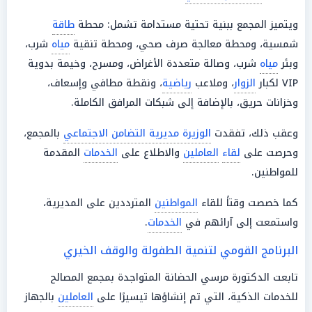
ويتميز المجمع ببنية تحتية مستدامة تشمل: محطة
طاقة
شمسية، ومحطة معالجة صرف صحي، ومحطة تنقية
مياه
شرب،
وبئر
مياه
شرب، وصالة متعددة الأغراض، ومسرح، وخيمة بدوية
VIP لكبار
الزوار
، وملاعب
رياضية
، ونقطة مطافي وإسعاف،
وخزانات حريق، بالإضافة إلى شبكات المرافق الكاملة.
وعقب ذلك، تفقدت
الوزيرة مديرية التضامن الاجتماعي
بالمجمع،
وحرصت على
لقاء
العاملين
والاطلاع على
الخدمات
المقدمة
للمواطنين.
كما خصصت وقتاً للقاء
المواطنين
المترددين على المديرية،
واستمعت إلى آرائهم في
الخدمات
.
البرنامج القومي لتنمية الطفولة والوقف الخيري
تابعت الدكتورة مرسي الحضانة المتواجدة بمجمع المصالح
للخدمات الذكية، التي تم إنشاؤها تيسيرًا على
العاملين
بالجهاز