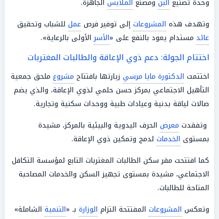
وحدة تصنيع
البن
ومصنع
الملابس
الجاهزة.
وتهدف هذه
المشروعات
إلى توفير فرص
عمل
للشباب وتحقيق
عائد
مستدام يعود بالنفع على «
الأسر
الأولى بالرعاية».
اختتام الجولة: دعم ذوي الإعاقة والطالبات المغتربات
اختتمت
الدكتورة مايا مرسي
زيارتها بافتتاح
مشروع
ملحق جمعية
التأهيل الاجتماعي بمركز حسن حلمي لذوي الإعاقة، والذي يضم
صالات لياقة بدنية وعيادات طبية ووحدات سكنية وتجارية.
وتفقدت
معرض
الحرف اليدوية والبيئية بالمركز، مشيدة
بمستوى
الخدمات
لدمج وتمكين ذوي الإعاقة.
كما افتتحت مقر سكن الطالبات المغتربات التابع لمؤسسة التكافل
الاجتماعي، مشيدة بمستوى تجهيز السكن والخدمات المصاحبة
المتاحة للطالبات.
وتعكس
المشروعات
المفتتحة التزام
الوزارة
بـ «
التنمية
الشاملة»