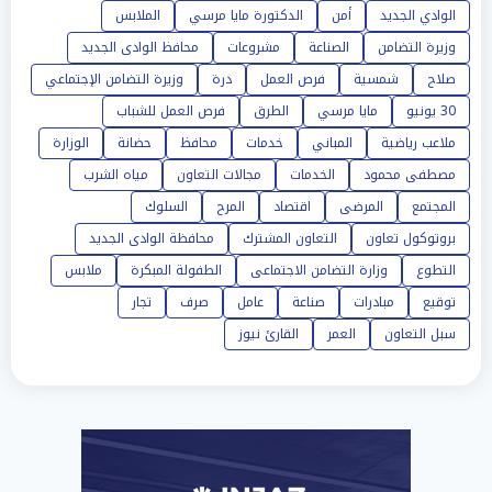
الوادي الجديد
أمن
الدكتورة مايا مرسي
الملابس
وزيرة التضامن
الصناعة
مشروعات
محافظ الوادى الجديد
صلاح
شمسية
فرص العمل
درة
وزيرة التضامن الإجتماعي
30 يونيو
مايا مرسي
الطرق
فرص العمل للشباب
ملاعب رياضية
المباني
خدمات
محافظ
حضانة
الوزارة
مصطفى محمود
الخدمات
مجالات التعاون
مياه الشرب
المجتمع
المرضى
اقتصاد
المرح
السلوك
بروتوكول تعاون
التعاون المشترك
محافظة الوادى الجديد
التطوع
وزارة التضامن الاجتماعى
الطفولة المبكرة
ملابس
توقيع
مبادرات
صناعة
عامل
صرف
تجار
سبل التعاون
العمر
القارئ نيوز