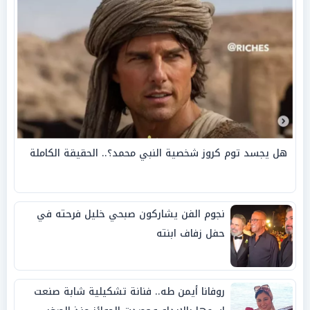
هل يجسد توم كروز شخصية النبي محمد؟.. الحقيقة الكاملة
نجوم الفن يشاركون صبحي خليل فرحته في
حفل زفاف ابنته
روفانا أيمن طه.. فنانة تشكيلية شابة صنعت