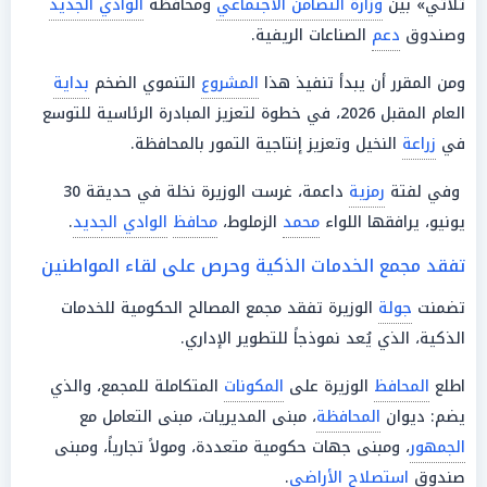
ثلاثي» بين
وزارة التضامن الاجتماعي
ومحافظة
الوادي الجديد
وصندوق
دعم
الصناعات الريفية.
ومن المقرر أن يبدأ تنفيذ هذا
المشروع
التنموي الضخم
بداية
العام المقبل 2026، في خطوة لتعزيز المبادرة الرئاسية للتوسع
في
زراعة
النخيل وتعزيز إنتاجية التمور بالمحافظة.
وفي لفتة
رمزية
داعمة، غرست الوزيرة نخلة في حديقة 30
يونيو، يرافقها اللواء
محمد
الزملوط،
محافظ
الوادي الجديد
.
تفقد مجمع الخدمات الذكية وحرص على لقاء المواطنين
تضمنت
جولة
الوزيرة تفقد مجمع المصالح الحكومية للخدمات
الذكية، الذي يُعد نموذجاً للتطوير الإداري.
اطلع
المحافظ
الوزيرة على
المكونات
المتكاملة للمجمع، والذي
يضم: ديوان
المحافظة
، مبنى المديريات، مبنى التعامل مع
الجمهور
، ومبنى جهات حكومية متعددة، ومولاً تجارياً، ومبنى
صندوق
استصلاح الأراضي
.