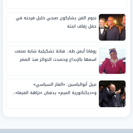
نجوم الفن يشاركون صبحي خليل فرحته في
حفل زفاف ابنته
روفانا أيمن طه.. فنانة تشكيلية شابة صنعت
اسمها بالإبداع وحصدت الجوائز منذ الصغر
نبيل أبوالياسين: «الفار السياسي»
و«ديكتاتورية الميم» يدفنان «نزاهة الفيفا»..
وإقالة «إنفانتينو» باتت حتمية