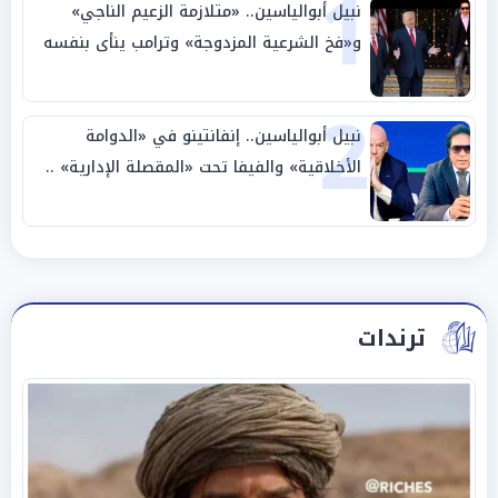
1
نبيل أبوالياسين.. «متلازمة الزعيم الناجي»
و«فخ الشرعية المزدوجة» وترامب ينأى بنفسه
وحليفه في «ميتم استراتيجي»
2
نبيل أبوالياسين.. إنفانتينو في «الدوامة
الأخلاقية» والفيفا تحت «المقصلة الإدارية» ..
«عبادة العرش وجنازة المصداقية»
ترندات