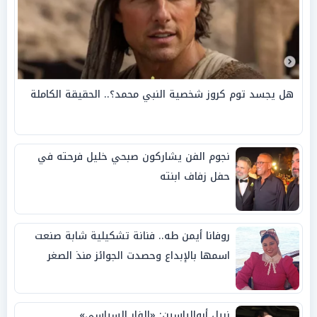
هل يجسد توم كروز شخصية النبي محمد؟.. الحقيقة الكاملة
نجوم الفن يشاركون صبحي خليل فرحته في
حفل زفاف ابنته
روفانا أيمن طه.. فنانة تشكيلية شابة صنعت
اسمها بالإبداع وحصدت الجوائز منذ الصغر
نبيل أبوالياسين: «الفار السياسي»