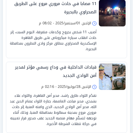
11 مصابا في حادث مروري مروع على الطريق
الصحراوي بالبحيرة
الإثنين 01/سبتمبر/2025 - 08:02 م
أصيب 11 شخص بجروح وكدمات متفرقة، اليوم السبت، إثر
حادث انقلاب سيارة ميكروباص على طريق القاهرة
الإسكندرية الصحراوي بنطاق مركز وادي النطرون بمحافظة
البحيرة.
قيادات الداخلية في وداع رسمي مؤثر لمدير
أمن الوادي الجديد
الإثنين 28/يوليو/2025 - 02:16 م
تقدّم اللواء طارق راشد، مدير أمن القاهرة، واللواء علاء
بشندي، مدير مباحث العاصمة، جنازة اللواء عصام الدين عبد
الله، مدير أمن الوادي الجديد، الذي وافته المنية إثر حادث
مروري مروع بمدينة سمالوط بمحافظة المنيا، وذلك أثناء
توجهه لتسلّم مهام منصبه الجديد عقب صدور قرار تعيينه
في حركة تنقلات الشرطة الأخيرة.