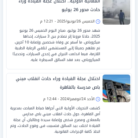
المعانية الأولية.. اختلال عجلة القيادة وراء
حادث محور 26 يوليو
الخميس 26/يونيو/2025 - 12:21 م
شهد محور 26 يوليو، صباح اليوم الخميس 26 يونيو
2025، حادثا مروعا إثر تصادم بين 3 سيارات، إحداها
ميكروباص، ما أسفر عن وفاة شخصين وإصابة 10 آخرين،
تم نقلهم جميعًا إلى المستشفى لتلقي الرعاية الطبية
اللازمة، فيما اندلعت النيران في إحدى السيارات، وتحديدًا
الميكروباص، بعد فقد السائق السيطرة عليه.
اختلال عجلة القيادة وراء حادث انقلاب ميني
باص مدرسة بالقاهرة
الأحد 24/نوفمبر/2024 - 12:44 م
كشفت التحريات الأولية التي أجراها ضباط المباحث بمديرية
أمن القاهرة، حول حادث انقلاب ميني باص مدارس
بالمعادي ومصرع شخص وإصابة سيدة وطالبان، أن عجلة
القيادة اختلت بيد السائق فتسببت فى وقوع الحادث، وتم
اتخاذ كافة الإجراءات القانونية.