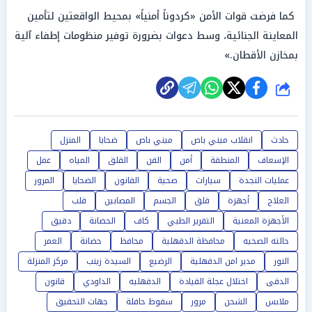
كما فرضت قوات الأمن «كردوناً أمنياً» بمحيط الواقعتين لتأمين
المعاينة الجنائية، وسط دعوات بضرورة توفير منظومات إطفاء آلية
بمخازن الأقطان.»
شارك
حادث
انقلاب ميني باص
ميني باص
ضحايا
المنزل
الإسعاف
المنطقة
أمن
الفن
القلق
المياه
عمل
عمليات النجدة
سيارات
صحية
القانون
الضحايا
المرور
العلاج
أجهزة
قلق
الجسم
المصابين
قلب
الأجهزة المعنية
التقرير الطبي
كاف
الحضانة
دقيق
حالته الصحيه
محافظة الدقهلية
محافظ
حضانة
العمر
النور
مدير امن الدقهلية
الرضيع
السيدة زينب
مركز المنزلة
الدقى
اختلال عجلة القيادة
الدقهليه
الداودي
قانون
ملابس
الشحن
مرور
سقوط حافلة
جهات التحقيق