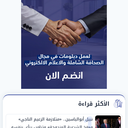
الأكثر قراءة
1
نبيل أبوالياسين.. «متلازمة الزعيم الناجي»
و«فخ الشرعية المزدوجة» وترامب ينأى بنفسه