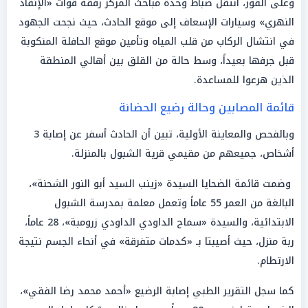
وعلى الفور، انتقل ضباط وحدة مباحث المركز رفقة قوات «الإنقاذ
النهري» وسيارات الإسعاف إلى موقع الحادث، حيث نجحت الجهود
في انتشال الركاب من قلب المياه وتأمين موقع الحافلة المنكوبة
قبل جرفها بعيداً، وسط حالة من القلق بين أهالي المنطقة
الذين هرعوا للمساعدة.
قائمة المصابين وحالة رضيع الحضانة
وبالفحص والمعاينة الأولية، تبين أن الحادث أسفر عن إصابة 3
أشخاص، جميعهم من مقيمي قرية الشبول بالمنزلة.
وضمت قائمة الضحايا السيدة «زينب السيد أبو النور الشحنة»،
البالغة من العمر 55 عاماً وتعمل معلمة بمدرسة الشبول
الابتدائية، والسيدة «سماح الداودي الداودي زرومبة»، 28 عاماً،
ربة منزل، حيث أصيبتا بـ «كدمات متفرقة» في أنحاء الجسم نتيجة
الارتطام.
كما سجل التقرير الطبي إصابة الرضيع «أحمد محمد رضا الفقي»،