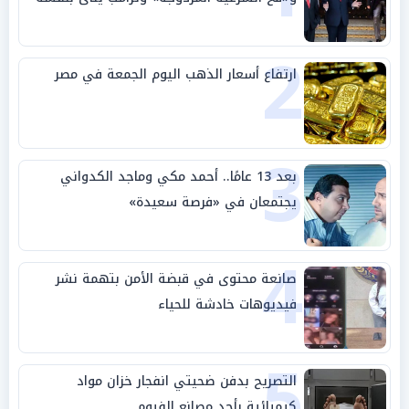
وحليفه في «ميتم استراتيجي»
2
ارتفاع أسعار الذهب اليوم الجمعة في مصر
3
بعد 13 عامًا.. أحمد مكي وماجد الكدواني
يجتمعان في «فرصة سعيدة»
4
صانعة محتوى في قبضة الأمن بتهمة نشر
فيديوهات خادشة للحياء
5
التصريح بدفن ضحيتي انفجار خزان مواد
كيميائية بأحد مصانع الفيوم