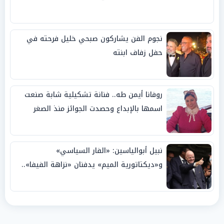
نجوم الفن يشاركون صبحي خليل فرحته في
حفل زفاف ابنته
روفانا أيمن طه.. فنانة تشكيلية شابة صنعت
اسمها بالإبداع وحصدت الجوائز منذ الصغر
نبيل أبوالياسين: «الفار السياسي»
و«ديكتاتورية الميم» يدفنان «نزاهة الفيفا»..
وإقالة «إنفانتينو» باتت حتمية