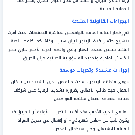
وراء اندلاع النيران، والتأكد من مدى التزام المخزن باشتراطات
الحماية المدنية.
الإجراءات القانونية المتبعة
تم إخطار النيابة العامة بالواقعتين لمباشرة التحقيقات، حيث أمرت
بتشريح جثمان فتاة الزيتون لبيان سبب الوفاة، كما كلفت اللجنة
الفنية بفحص مصعد العقار. وفي واقعة الدرب الأحمر، جاري حصر
الخسائر المادية وتحديد المسؤولية الجنائية حيال الحريق.
إجراءات مشددة وتحريات موسعة
«وفي منطقة الزيتون، سادت حالة من الحزن الشديد بين سكان
العقار، حيث طالب الأهالي بضرورة تشديد الرقابة على شركات
صيانة المصاعد لضمان سلامة المواطنين.
أما في الدرب الأحمر، فقد أفادت التحريات الأولية أن الحريق قد
يكون ناتجاً عن «ماس كهربائي» أو إهمال في تخزين المواد
القابلة للاشتعال، وجارٍ استكمال الفحص.