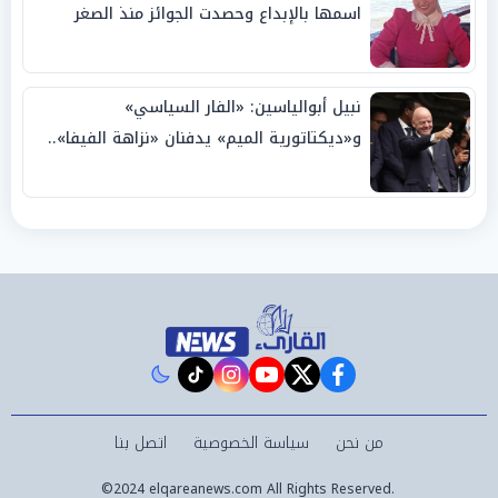
اسمها بالإبداع وحصدت الجوائز منذ الصغر
نبيل أبوالياسين: «الفار السياسي»
و«ديكتاتورية الميم» يدفنان «نزاهة الفيفا»..
وإقالة «إنفانتينو» باتت حتمية
instagram
tiktok
youtube
twitter
facebook
من نحن
سياسة الخصوصية
اتصل بنا
©2024 elqareanews.com All Rights Reserved.