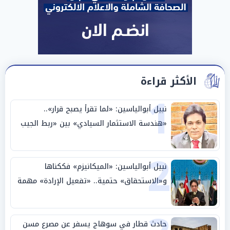
الأكثر قراءة
1
نبيل أبوالياسين: «لما تقرأ يصبح قرار»..
«هندسة الاستثمار السيادي» بين «ربط الجيب
بالوطن» و«سيادة الكلمة»
2
نبيل أبوالياسين: «الميكانيزم» فككناها
و«الاستحقاق» حتمية.. «تفعيل الإرادة» مهمة
الجامعة العربية
حادث قطار في سوهاج يسفر عن مصرع مسن