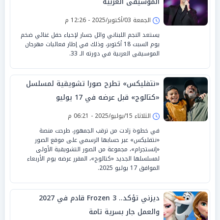
الموسيقى العربية
الجمعة 03/أكتوبر/2025 - 12:26 م
يستعد النجم اللبناني وائل جسار لإحياء حفل غنائي ضخم
يوم السبت 18 أكتوبر، وذلك في إطار فعاليات مهرجان
الموسيقى العربية في دورته الـ 33.
«نتفليكس» تطرح صورا تشويقية لمسلسل
«كتالوج» قبل عرضه في 17 يوليو
الثلاثاء 15/يوليو/2025 - 06:21 م
في خطوة زادت من ترقب الجمهور، طرحت منصة
«نتفليكس» عبر حسابها الرسمي على موقع الصور
«إنستجرام»، مجموعة من الصور التشويقية الأولى
لمسلسلها الجديد «كتالوج»، المقرر عرضه يوم الأربعاء
الموافق 17 يوليو 2025.
ديزني تؤكد.. Frozen 3 قادم في 2027
والعمل جار بسرية تامة