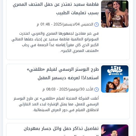
فاطمة سعيد تعتذر عن حفل المتحف المصري
بسبب تعليمات الطبيب
الخميس 04/ديسمبر/2025 - 01:48 م
في خبر مفاجئ لجمهورها المصري والعربي، اعتذرت
السوبرانو العالمية فاطمة سعيد عن إحياء حفلها الغنائي
الكبير الذي كان مقرراً إقامته غداً الجمعة في رحاب
«المتحف المصري الكبير».
طرح البوستر الرسمي لفيلم «طلقني»
استعدادًا لعرضه ديسمبر المقبل
الأحد 30/نوفمبر/2025 - 08:03 م
أعلنت الشركة المنتجة لفيلم «طلقني» عن طرح البوستر
الرسمي للعمل، مما يمثل الإشارة لبدء العد التنازلي
لانطلاق الفيلم في دور العرض السينمائية.
تفاصيل تذاكر حفل وائل جسار بمهرجان