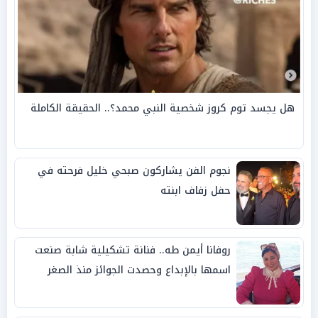
هل يجسد توم كروز شخصية النبي محمد؟.. الحقيقة الكاملة
نجوم الفن يشاركون صبحي خليل فرحته في
حفل زفاف ابنته
روفانا أيمن طه.. فنانة تشكيلية شابة صنعت
اسمها بالإبداع وحصدت الجوائز منذ الصغر