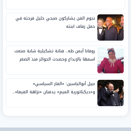
نجوم الفن يشاركون صبحي خليل فرحته في
حفل زفاف ابنته
روفانا أيمن طه.. فنانة تشكيلية شابة صنعت
اسمها بالإبداع وحصدت الجوائز منذ الصغر
نبيل أبوالياسين: «الفار السياسي»
و«ديكتاتورية الميم» يدفنان «نزاهة الفيفا»..
وإقالة «إنفانتينو» باتت حتمية