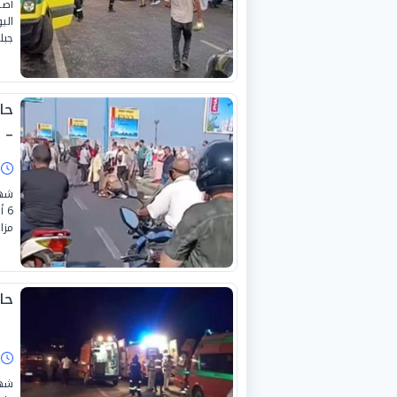
أصي
الي
جبل
– 
ا
شهد
6 
مزا
حاد
ا
شهد