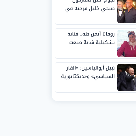
صبحي خليل فرحته في
حفل زفاف ابنته
روفانا أيمن طه.. فنانة
تشكيلية شابة صنعت
اسمها بالإبداع وحصدت
الجوائز منذ الصغر
نبيل أبوالياسين: «الفار
السياسي» و«ديكتاتورية
الميم» يدفنان «نزاهة
الفيفا».. وإقالة
«إنفانتينو» باتت حتمية