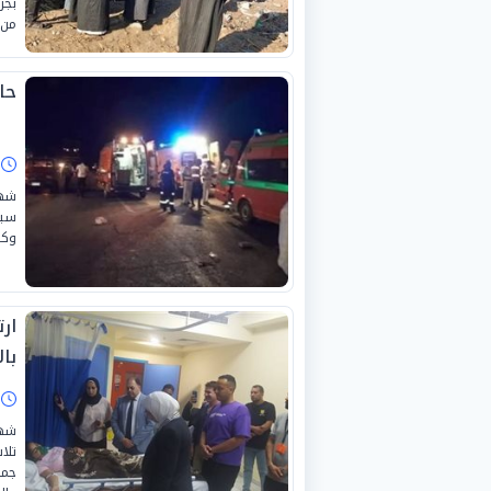
بجر
من 
حاد
ا
شهد
وكد
ار
بال
ا
شهد
تلا