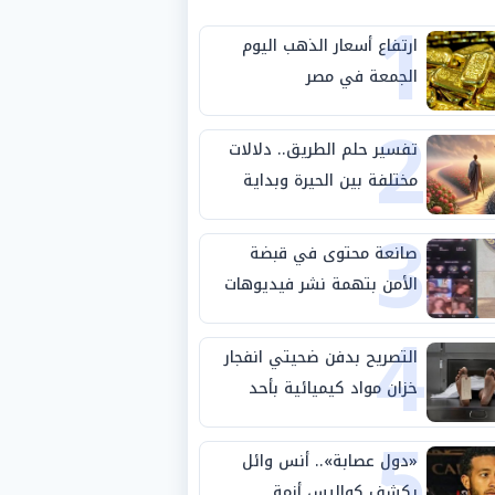
1
ارتفاع أسعار الذهب اليوم
الجمعة في مصر
2
تفسير حلم الطريق.. دلالات
مختلفة بين الحيرة وبداية
3
مرحلة جديدة
صانعة محتوى في قبضة
الأمن بتهمة نشر فيديوهات
4
خادشة للحياء
التصريح بدفن ضحيتي انفجار
خزان مواد كيميائية بأحد
5
مصانع الفيوم
«دول عصابة».. أنس وائل
يكشف كواليس أزمة