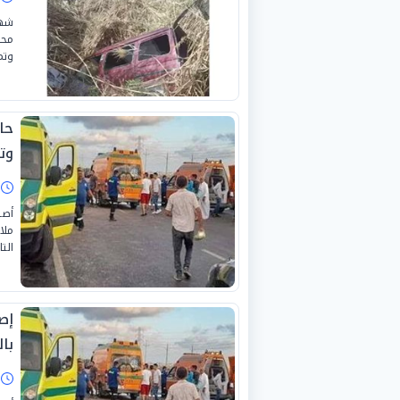
شهد
محا
وتم
حا
وت
ا
أصي
ملا
الت
إص
بال
ا