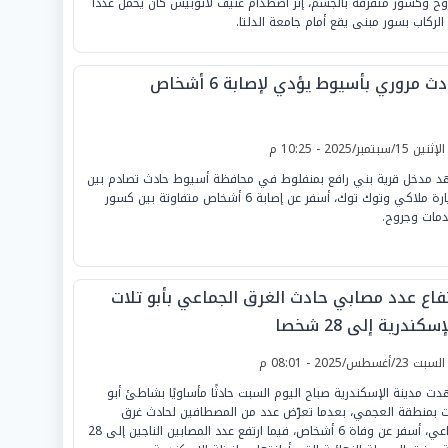
وح وكسور متفرقة بالجسم، إثر اصطدام عنيف لأتوبيس كان يحمل عدداً
الركاب بسور مبنى يقع أمام جامعة الدلتا.
ث مروري بأسيوط يؤدي لإصابة 6 أشخاص
لإثنين 15/سبتمبر/2025 - 10:25 م
 مدخل قرية بني رافع بمنفلوط في محافظة أسيوط حادث تصادم بين
سيارة ملاكي وتوك توك، أسفر عن إصابة 6 أشخاص متفاوتة بين كسور
مات وجروح.
تفاع عدد مصابي حادث الغرق الجماعي بأبو تلات
إسكندرية إلى 28 شخصا
لسبت 23/أغسطس/2025 - 08:01 م
ت مدينة الإسكندرية صباح اليوم السبت حادثًا مأساويًا بشاطئ أبو
ت بمنطقة العجمي، بعدما تعرّض عدد من المصطافين لحادث غرق
جماعي، أسفر عن وفاة 6 أشخاص، فيما ارتفع عدد المصابين الناجين إلى 28