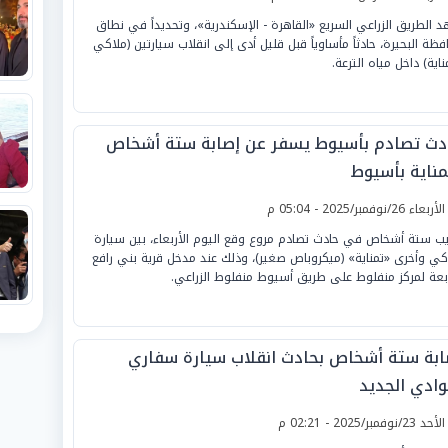
 الطريق الزراعي السريع «القاهرة - الإسكندرية»، وتحديداً في نطاق
فظة البحيرة، حادثاً مأساوياً قبل قليل أدى إلى انقلاب سيارتين (ملاكي
ناية) داخل مياه الترعة.
دث تصادم بأسيوط يسفر عن إصابة ستة أشخاص
مناية بأسيوط
لأربعاء 26/نوفمبر/2025 - 05:04 م
ب ستة أشخاص في حادث تصادم مروع وقع اليوم الأربعاء، بين سيارة
كي وأخرى «تمناية» (ميكروباص صغير)، وذلك عند مدخل قرية بني رافع
ابعة لمركز منفلوط على طريق أسيوط منفلوط الزراعي.
ابة ستة أشخاص بحادث انقلاب سيارة سفاري
وادي الجديد
لأحد 23/نوفمبر/2025 - 02:21 م