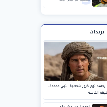
استبعاده المفاجئ من
الزمالك
ترندات
يجسد توم كروز شخصية النبي محمد؟..
يقة الكاملة
نجوم الفن يشاركون