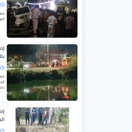
ا
شهد
اليوم الأحد 29 مار
بال
ا
شهد
داخ
ال
ا