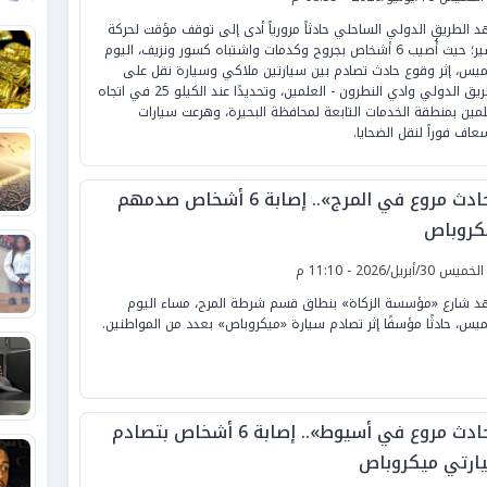
 الطريق الدولي الساحلي حادثاً مرورياً أدى إلى توقف مؤقت لحركة
السير؛ حيث أُصيب 6 أشخاص بجروح وكدمات واشتباه كسور ونزيف، اليوم
ميس، إثر وقوع حادث تصادم بين سيارتين ملاكي وسيارة نقل على
الطريق الدولي وادي النطرون - العلمين، وتحديدًا عند الكيلو 25 في اتجاه
لمين بمنطقة الخدمات التابعة لمحافظة البحيرة، وهرعت سيارات
سعاف فوراً لنقل الضحايا.
«حادث مروع في المرج».. إصابة 6 أشخاص صدمهم
كروباص
لخميس 30/أبريل/2026 - 11:10 م
 شارع «مؤسسة الزكاة» بنطاق قسم شرطة المرج، مساء اليوم
ميس، حادثًا مؤسفًا إثر تصادم سيارة «ميكروباص» بعدد من المواطنين.
«حادث مروع في أسيوط».. إصابة 6 أشخاص بتصادم
ارتي ميكروباص