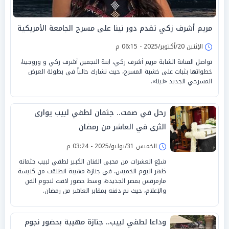
مريم أشرف زكي تقدم دور نينا على مسرح الجامعة الأمريكية
الإثنين 20/أكتوبر/2025 - 06:15 م
تواصل الفنانة الشابة مريم أشرف زكي، ابنة النجمين أشرف زكي و وروجينا،
خطواتها بثبات على خشبة المسرح، حيث تشارك حالياً في بطولة العرض
المسرحي الجديد «نينا».
رحل في صمت.. جثمان لطفي لبيب يوارى
الثرى في العاشر من رمضان
الخميس 31/يوليو/2025 - 03:24 م
شيّع العشرات من محبي الفنان الكبير لطفي لبيب جثمانه
ظهر اليوم الخميس، في جنازة مهيبة انطلقت من كنيسة
مارمرقس بمصر الجديدة، وسط حضور لافت لنجوم الفن
والإعلام، حيث تم دفنه بمقابر العاشر من رمضان.
وداعا لطفي لبيب.. جنازة مهيبة بحضور نجوم