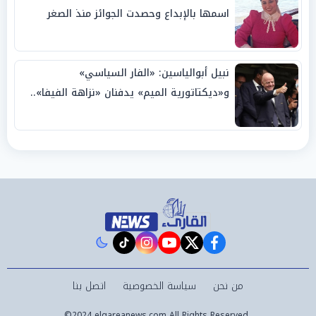
اسمها بالإبداع وحصدت الجوائز منذ الصغر
نبيل أبوالياسين: «الفار السياسي»
و«ديكتاتورية الميم» يدفنان «نزاهة الفيفا»..
وإقالة «إنفانتينو» باتت حتمية
instagram
tiktok
youtube
twitter
facebook
من نحن
سياسة الخصوصية
اتصل بنا
©2024 elqareanews.com All Rights Reserved.