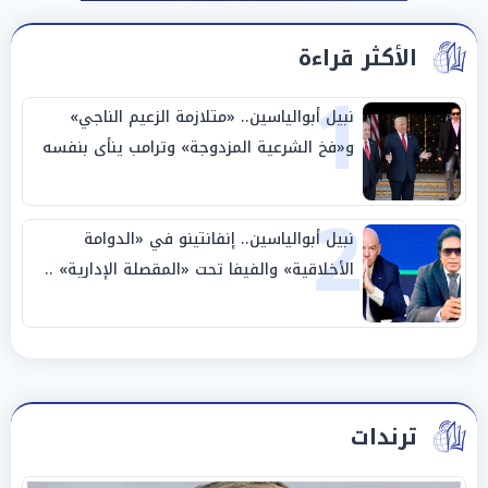
الأكثر قراءة
1
نبيل أبوالياسين.. «متلازمة الزعيم الناجي»
و«فخ الشرعية المزدوجة» وترامب ينأى بنفسه
وحليفه في «ميتم استراتيجي»
2
نبيل أبوالياسين.. إنفانتينو في «الدوامة
الأخلاقية» والفيفا تحت «المقصلة الإدارية» ..
«عبادة العرش وجنازة المصداقية»
ترندات