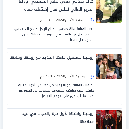
هالة صدقي تنعي صلاح السعدني: وداعاً
العزيز الغالي أخلص فنان إشتغلت معاه
الجمعة 19/أبريل/2024 - 03:43 م
نعت الفنانة هالة صدقي الفنان الراحل صلاح السعدني،
والذي رحل عن عالمنا صباح اليوم عبر حسابها على
السوشيال ميديا
روجينا تستقبل عامها الجديد مع زوجها وبناتها
الأربعاء 17/أبريل/2024 - 04:01 م
احتفلت الفنانة روجينا بعيد ميلادها في أجواء عائلية
دافئة، حيث شاركت جمهورها مجموعة من الصور عبر
حسابها الرسمي على موقع التواصل
روجينا وابنتها لأول مرة بالحجاب في عيد
ميلادها