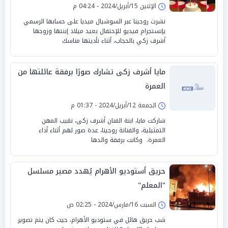
الإثنين 15/أبريل/2024 - 04:24 م
نشرت روجينا عبر السوشيال ميديا على حسابها الرسمي
بإنستجرام فيديو للإحتفال بعيد ميلاد إبنتها وزوجها
أشرف زكي بالحجاب، أثناء تأديتها مناسك
مايا أشرف زكى تشارك صورًا برفقة عائلتها من
العمرة
الجمعة 12/أبريل/2024 - 01:37 م
شاركت مايا، ابنة الفنان أشرف زكى، نقيب المهن
التمثيلية، والفنانة روجينا، عدة صور لهم أثناء أداء
العمرة. وكانت برفقة والدها
حريق أستوديو الأهرام يُهدد مصير مسلسل
"المعلم"
السبت 16/مارس/2024 - 02:25 ص
شب حريق هائل في ستوديو الأهرام، حيث كان يتم تصوير