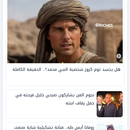
هل يجسد توم كروز شخصية النبي محمد؟.. الحقيقة الكاملة
نجوم الفن يشاركون صبحي خليل فرحته في
حفل زفاف ابنته
روفانا أيمن طه.. فنانة تشكيلية شابة صنعت