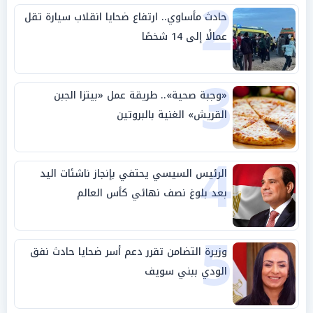
2
حادث مأساوي.. ارتفاع ضحايا انقلاب سيارة تقل
عمالًا إلى 14 شخصًا
3
«وجبة صحية».. طريقة عمل «بيتزا الجبن
القريش» الغنية بالبروتين
4
الرئيس السيسي يحتفي بإنجاز ناشئات اليد
بعد بلوغ نصف نهائي كأس العالم
5
وزيرة التضامن تقرر دعم أسر ضحايا حادث نفق
الودي ببني سويف