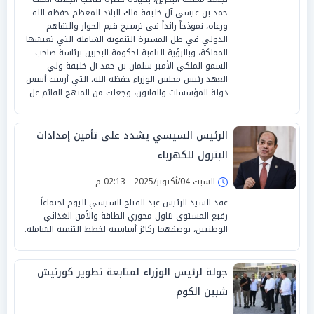
حمد بن عيسى آل خليفة ملك البلاد المعظم حفظه الله
ورعاه، نموذجاً رائداً في ترسيخ قيم الحوار والتفاهم
الدولي في ظل المسيرة التنموية الشاملة التي تعيشها
المملكة، وبالرؤية الثاقبة لحكومة البحرين برئاسة صاحب
السمو الملكي الأمير سلمان بن حمد آل خليفة ولي
العهد رئيس مجلس الوزراء حفظه الله، التي أرست أسس
دولة المؤسسات والقانون، وجعلت من المنهج القائم عل
الرئيس السيسي يشدد على تأمين إمدادات
البترول للكهرباء
السبت 04/أكتوبر/2025 - 02:13 م
عقد السيد الرئيس عبد الفتاح السيسي اليوم اجتماعاً
رفيع المستوى تناول محوري الطاقة والأمن الغذائي
الوطنيين، بوصفهما ركائز أساسية لخطط التنمية الشاملة.
جولة لرئيس الوزراء لمتابعة تطوير كورنيش
شبين الكوم