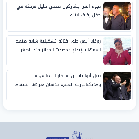
نجوم الفن يشاركون صبحي خليل فرحته في
حفل زفاف ابنته
روفانا أيمن طه.. فنانة تشكيلية شابة صنعت
اسمها بالإبداع وحصدت الجوائز منذ الصغر
نبيل أبوالياسين: «الفار السياسي»
و«ديكتاتورية الميم» يدفنان «نزاهة الفيفا»..
وإقالة «إنفانتينو» باتت حتمية