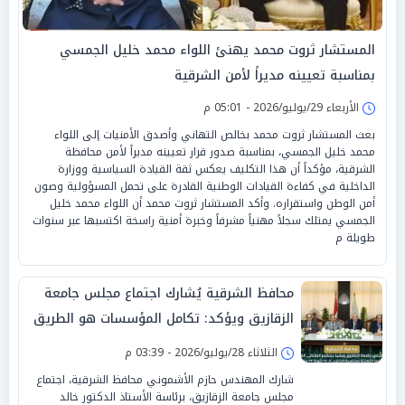
المستشار ثروت محمد يهنئ اللواء محمد خليل الجمسي
بمناسبة تعيينه مديراً لأمن الشرقية
الأربعاء 29/يوليو/2026 - 05:01 م
بعث المستشار ثروت محمد بخالص التهاني وأصدق الأمنيات إلى اللواء
محمد خليل الجمسي، بمناسبة صدور قرار تعيينه مديراً لأمن محافظة
الشرقية، مؤكداً أن هذا التكليف يعكس ثقة القيادة السياسية ووزارة
الداخلية في كفاءة القيادات الوطنية القادرة على تحمل المسؤولية وصون
أمن الوطن واستقراره. وأكد المستشار ثروت محمد أن اللواء محمد خليل
الجمسي يمتلك سجلاً مهنياً مشرفاً وخبرة أمنية راسخة اكتسبها عبر سنوات
طويلة م
محافظ الشرقية يُشارك اجتماع مجلس جامعة
الزقازيق ويؤكد: تكامل المؤسسات هو الطريق
لبناء الإنسان ودعم التنمية الشاملة
الثلاثاء 28/يوليو/2026 - 03:39 م
شارك المهندس حازم الأشموني محافظ الشرقية، اجتماع
مجلس جامعة الزقازيق، برئاسة الأستاذ الدكتور خالد