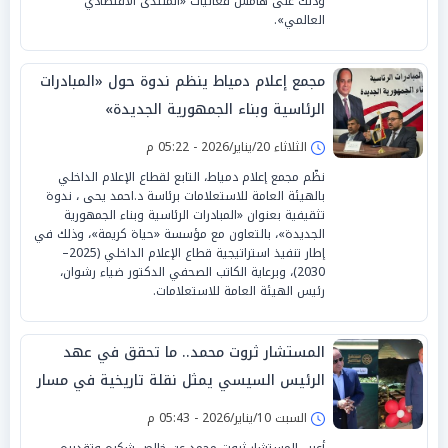
وذلك على هامش فعاليات «المنتدى الاقتصادي
العالمي».
مجمع إعلام دمياط ينظم ندوة حول «المبادرات
الرئاسية وبناء الجمهورية الجديدة»
الثلاثاء 20/يناير/2026 - 05:22 م
نظّم مجمع إعلام دمياط، التابع لقطاع الإعلام الداخلي
بالهيئة العامة للاستعلامات برئاسة د.احمد يحى ، ندوة
تثقيفية بعنوان «المبادرات الرئاسية وبناء الجمهورية
الجديدة»، بالتعاون مع مؤسسة «حياة كريمة»، وذلك في
إطار تنفيذ استراتيجية قطاع الإعلام الداخلي (2025–
2030)، وبرعاية الكاتب الصحفي الدكتور ضياء رشوان،
رئيس الهيئة العامة للاستعلامات.
المستشار ثروت محمد.. ما تحقق في عهد
الرئيس السيسي يمثل نقلة تاريخية في مسار
الدولة المصرية
السبت 10/يناير/2026 - 05:43 م
أعرب المستشار ثروت محمد عن خالص شكره وتقديره