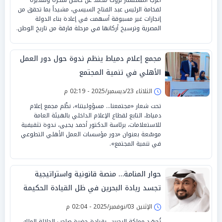
لفخامة الرئيس عبد الفتاح السيسي، مشيداً بما تحقق من
إنجازات غير مسبوقة أسهمت في إعادة بناء الدولة
المصرية وترسيخ أركانها في مرحلة فارقة من تاريخ الوطن.
مجمع إعلام دمياط ينظم ندوة حول دور العمل
الأهلي في تنمية المجتمع
الثلاثاء 23/ديسمبر/2025 - 02:19 م
تحت شعار «مجتمعنا… مسؤوليتنا»، نظّم مجمع إعلام
دمياط، التابع لقطاع الإعلام الداخلي بالهيئة العامة
للاستعلامات، برئاسة الدكتور أحمد يحيى، ندوة تثقيفية
موسّعة بعنوان «دور مؤسسات العمل الأهلي التطوعي
في تنمية المجتمع».
حوار المنامة… منصة قانونية واستراتيجية
تجسد ريادة البحرين في ظل القيادة الحكيمة
الإثنين 03/نوفمبر/2025 - 02:04 م
تُجسّد مملكة البحرين، بقيادة حضرة صاحب الجلالة الملك