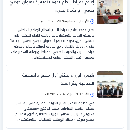
إعلام دمياط ينظم ندوة تثقيفية بعنوان «وعيٌ
يحمي.. وانتماءٌ يبني»
الأربعاء 20/مايو/2026 - 06:17 م
نظّم مجمع إعلام دمياط التابع لقطاع الإعلام الداخلي
بـالهيئة العامة للاستعلامات، برئاسة اللواء الدكتور تامر
شمس الدين، ندوة تثقيفية بعنوان «وعيٌ يحمي.. وانتماءٌ
يبني»، وذلك بالتعاون مع مديرية أوقاف دمياط وشركة
مياه الشرب والصرف الصحي بدمياط، وبرعاية السفير علاء
يوسف، رئيس الهيئة العامة للاستعلامات.
رئيس الوزراء يفتتح أول مصنع بالمنطقة
الصناعية ببئر العبد
الأحد 19/أبريل/2026 - 02:01 م
في خطوة تعكس إصرار الدولة المصرية على ربط سيناء
بعجلة التنمية الشاملة، شهد الدكتور «مصطفى
مدبولي»، رئيس مجلس الوزراء، احتفالية كبرى لافتتاح
مصنع شركة «سيناء الوطنية للصناعات البلاستيكية».