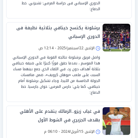
الدوري الإسباني فى حراسة المرمى: تشيزني. خط
الدفاع:
برشلونة يكتسح خيتافي بثلاثية نظيفة فى
الدوري الإسباني
الإثنين 22/سبتمبر/2025 - 12:14 ص
واصل فريق برشلونة نتائجه القوية في الدوري الإسباني
هذا الموسم ، بعدما حقق فوزًا كبيرًا على ضيفه خيتافي
بثلاثة أهداف دون رد، في اللقاء الذي جمع بينهما مساء
السبت على ملعب «يوهان كرويف»، ضمن منافسات
الجولة الخامسة من الليجا. وجاء تشكيل برشلونة أمام
خيتافي، كما يلي: حارس المرمى: خوان جارسيا. خط
الدفاع:
في غياب زيزو..الزمالك يتقدم على الأهلي
بهدف الجزيري في الشوط الأول
الإثنين 15/أبريل/2024 - 06:10 م