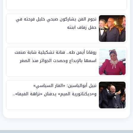
نجوم الفن يشاركون صبحي خليل فرحته في
حفل زفاف ابنته
روفانا أيمن طه.. فنانة تشكيلية شابة صنعت
اسمها بالإبداع وحصدت الجوائز منذ الصغر
نبيل أبوالياسين: «الفار السياسي»
و«ديكتاتورية الميم» يدفنان «نزاهة الفيفا»..
وإقالة «إنفانتينو» باتت حتمية