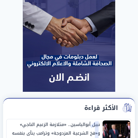
الأكثر قراءة
1
نبيل أبوالياسين.. «متلازمة الزعيم الناجي»
و«فخ الشرعية المزدوجة» وترامب ينأى بنفسه