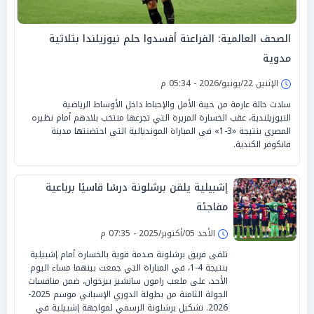
الصحف العالمية: الفراعنة أفسدوا حلم نيوزيلندا بثلاثية
مدوية
الإثنين 22/يونيو/2026 - 05:34 م
سادت حالة عارمة من خيبة الأمل والإحباط داخل الأوساط الرياضية
النيوزيلندية، عقب الخسارة المريرة التي تجرعها منتخب بلادهم أمام نظيره
المصري بنتيجة «3-1» في المباراة المونديالية التي احتضنتها مدينة
فانكوفر الكندية.
إشبيلية يلقن برشلونة درسًا قاسيًا برباعية
مفاجئة
الأحد 05/أكتوبر/2025 - 07:35 م
تلقى فريق برشلونة صدمة قوية بالخسارة أمام إشبيلية
بنتيجة 4-1، في المباراة التي جمعت بينهما مساء اليوم
الأحد، على ملعب رامون سانشيز بيزخوان، ضمن منافسات
الجولة الثامنة من بطولة الدوري الإسباني موسم 2025-
2026. تشكيل برشلونة الرسمي لمواجهة إشبيلية في