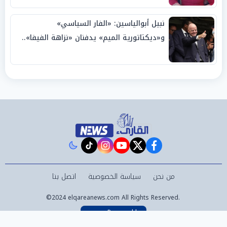
نبيل أبوالياسين: «الفار السياسي»
و«ديكتاتورية الميم» يدفنان «نزاهة الفيفا»..
وإقالة «إنفانتينو» باتت حتمية
instagram
tiktok
youtube
twitter
facebook
من نحن
سياسة الخصوصية
اتصل بنا
©2024 elqareanews.com All Rights Reserved.
Powered by