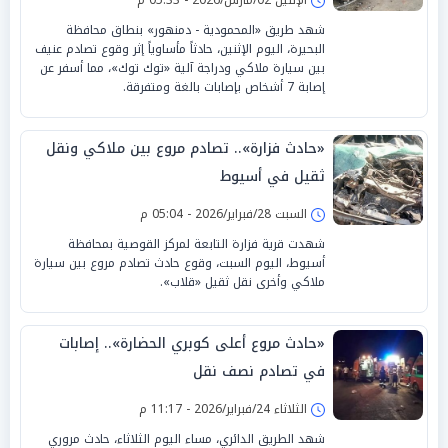
شهد طريق «المحمودية - دمنهور» بنطاق محافظة
البحيرة، اليوم الإثنين، حادثاً مأساوياً إثر وقوع تصادم عنيف
بين سيارة ملاكي ودراجة آلية «توك توك»، مما أسفر عن
إصابة 7 أشخاص بإصابات بالغة ومتفرقة.
«حادث فزارة».. تصادم مروع بين ملاكي ونقل
ثقيل في أسيوط
السبت 28/فبراير/2026 - 05:04 م
شهدت قرية فزارة التابعة لمركز القوصية بمحافظة
أسيوط، اليوم السبت، وقوع حادث تصادم مروع بين سيارة
ملاكي وأخرى نقل ثقيل «قلاب».
«حادث مروع أعلى كوبري الحضارة».. إصابات
في تصادم نصف نقل
الثلاثاء 24/فبراير/2026 - 11:17 م
شهد الطريق الدائري، مساء اليوم الثلاثاء، حادث مروري