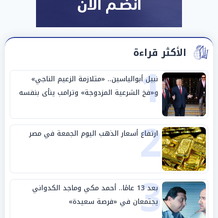
الأكثر قراءة
1
نبيل أبوالياسين.. «متلازمة الزعيم الناجي»
و«فخ الشرعية المزدوجة» وترامب ينأى بنفسه
وحليفه في «ميتم استراتيجي»
2
ارتفاع أسعار الذهب اليوم الجمعة في مصر
3
بعد 13 عامًا.. أحمد مكي وماجد الكدواني
يجتمعان في «فرصة سعيدة»