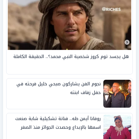
هل يجسد توم كروز شخصية النبي محمد؟.. الحقيقة الكاملة
نجوم الفن يشاركون صبحي خليل فرحته في
حفل زفاف ابنته
روفانا أيمن طه.. فنانة تشكيلية شابة صنعت
اسمها بالإبداع وحصدت الجوائز منذ الصغر