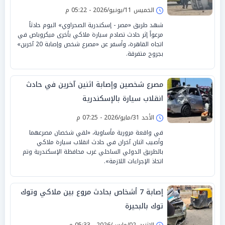
الخميس 11/يونيو/2026 - 05:22 م
شهد طريق «مصر - إسكندرية الصحراوي» اليوم حادثاً
مرعواً إثر حادث تصادم سيارة ملاكي بأخرى ميكروباص في
اتجاه القاهرة، وأسفر عن «مصرع شخص وإصابة 20 آخرين»
بجروح متفرقة.
مصرع شخصين وإصابة اثنين آخرين في حادث
انقلاب سيارة بالإسكندرية
الأحد 31/مايو/2026 - 07:25 م
في واقعة مرورية مأساوية، «لقي شخصان مصرعهما
وأصيب اثنان آخران في حادث انقلاب سيارة ملاكي
بالطريق الدولي الساحلي غرب محافظة الإسكندرية وتم
اتخاذ الإجراءات اللازمة».
إصابة 7 أشخاص بحادث مروع بين ملاكي وتوك
توك بالبحيرة
الإثنين 02/مارس/2026 - 05:33 م