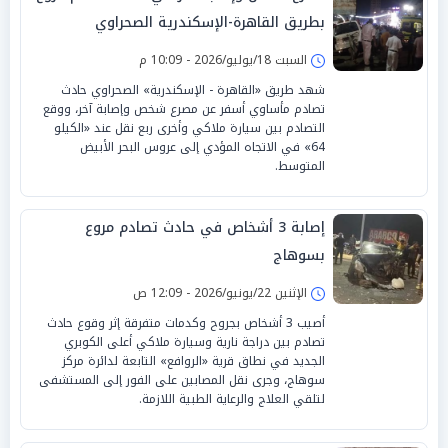
بطريق القاهرة-الإسكندرية الصحراوي
السبت 18/يوليو/2026 - 10:09 م
شهد طريق «القاهرة - الإسكندرية» الصحراوي حادث
تصادم مأساوي أسفر عن مصرع شخص وإصابة آخر، ووقع
التصادم بين سيارة ملاكي وأخرى ربع نقل عند «الكيلو
64» في الاتجاه المؤدي إلى عروس البحر الأبيض
المتوسط.
إصابة 3 أشخاص في حادث تصادم مروع
بسوهاج
الإثنين 22/يونيو/2026 - 12:09 ص
أصيب 3 أشخاص بجروح وكدمات متفرقة إثر وقوع حادث
تصادم بين دراجة نارية وسيارة ملاكي أعلى الكوبري
الجديد في نطاق قرية «الروافع» التابعة لدائرة مركز
سوهاج، وجرى نقل المصابين على الفور إلى المستشفى
لتلقي العلاج والرعاية الطبية اللازمة.