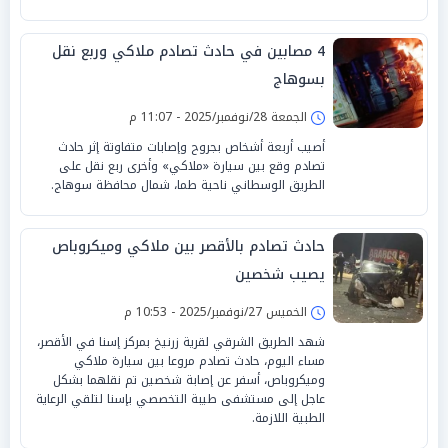
4 مصابين في حادث تصادم ملاكي وربع نقل
بسوهاج
الجمعة 28/نوفمبر/2025 - 11:07 م
أصيب أربعة أشخاص بجروح وإصابات متفاوتة إثر حادث
تصادم وقع بين سيارة «ملاكي» وأخرى ربع نقل على
الطريق الوسطاني ناحية طما، شمال محافظة سوهاج.
حادث تصادم بالأقصر بين ملاكي وميكروباص
يصيب شخصين
الخميس 27/نوفمبر/2025 - 10:53 م
شهد الطريق الشرقي لقرية زرنيخ بمركز إسنا في الأقصر،
مساء اليوم، حادث تصادم مروعا بين سيارة ملاكي
وميكروباص، أسفر عن إصابة شخصين تم نقلهما بشكل
عاجل إلى مستشفى طيبة التخصصي بإسنا لتلقي الرعاية
الطبية اللازمة.