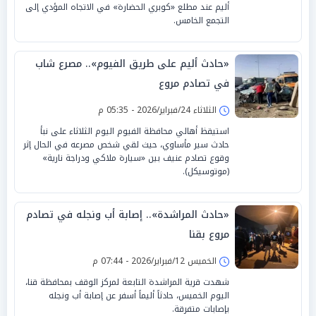
أليم عند مطلع «كوبري الحضارة» في الاتجاه المؤدي إلى
التجمع الخامس.
«حادث أليم على طريق الفيوم».. مصرع شاب
في تصادم مروع
الثلاثاء 24/فبراير/2026 - 05:35 م
استيقظ أهالي محافظة الفيوم اليوم الثلاثاء على نبأ
حادث سير مأساوي، حيث لقي شخص مصرعه في الحال إثر
وقوع تصادم عنيف بين «سيارة ملاكي ودراجة نارية»
(موتوسيكل).
«حادث المراشدة».. إصابة أب ونجله في تصادم
مروع بقنا
الخميس 12/فبراير/2026 - 07:44 م
شهدت قرية المراشدة التابعة لمركز الوقف بمحافظة قنا،
اليوم الخميس، حادثاً أليماً أسفر عن إصابة أب ونجله
بإصابات متفرقة.