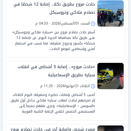
حادث مروع بطريق نكلا.. إصابة 12 شخصًا في
تصادم ملاكي وتروسيكل
السبت 01/أغسطس/2026 - 04:33 م
أسفر حادث تصادم مروع بين «سيارة ملاكي وتروسيكل»
على طريق نكلا بمحافظة الجيزة اليوم، عن «إصابة 12
شخصًا» بكسور وجروح متفرقة، مما تسبب في استنفار
أمني وإسعافي لموقع الحادث.
«حادث مروع».. إصابة 5 أشخاص في انقلاب
سيارة بطريق الإسماعيلية
الثلاثاء 21/يوليو/2026 - 11:25 م
أصيب 5 أشخاص بإصابات خطيرة ومتفرقة، اليوم الثلاثاء،
إثر تعرضهم لحادث انقلاب سيارة ملاكي بداخل أول طريق
«السويس – الإسماعيلية»، وجرى نقلهم جميعاً إلى
المستشفى الخصص لتلقي الرعاية الطبية الفورية.
مصرع شخص وإصابة آخر في حادث تصادم مروع