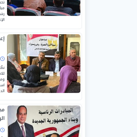
تحت
ميا
رشو
الإعل
إع
ا
نظّ
للا
ومس
الد
مج
ال
ا