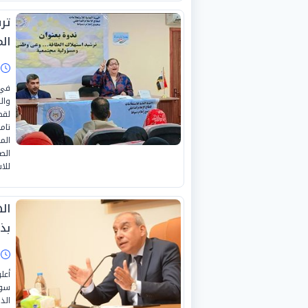
تر
الم
ا
في 
وال
لقط
تام
الم
الص
للا
ال
بذ
ا
أعل
سوف
الذ