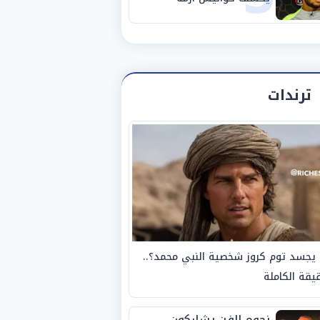
استبعاده المفاجئ من
الزمالك
ترندات
يجسد توم كروز شخصية النبي محمد؟..
يقة الكاملة
نجوم الفن يشاركون