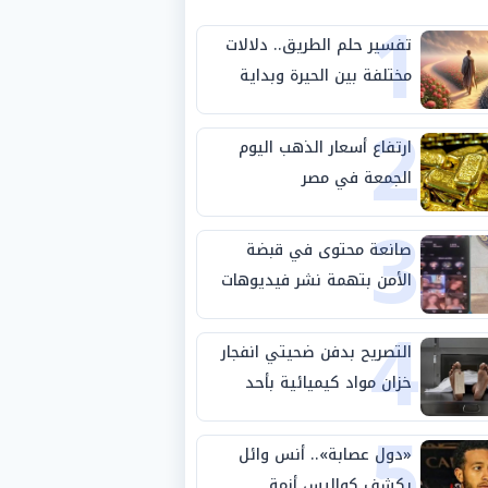
1
تفسير حلم الطريق.. دلالات
مختلفة بين الحيرة وبداية
2
مرحلة جديدة
ارتفاع أسعار الذهب اليوم
الجمعة في مصر
3
صانعة محتوى في قبضة
الأمن بتهمة نشر فيديوهات
4
خادشة للحياء
التصريح بدفن ضحيتي انفجار
خزان مواد كيميائية بأحد
5
مصانع الفيوم
«دول عصابة».. أنس وائل
يكشف كواليس أزمة