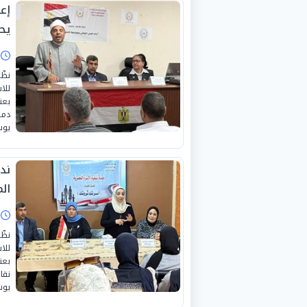
إع
يحم
ا
نظّ
للا
بعن
دمي
يوس
ند
ال
ا
نظّ
للا
بعن
نقا
يوس