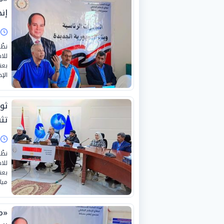
إن
ا
نظّ
للا
الإد
تث
ا
نظّ
للا
ميا
«مش