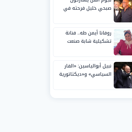
صبحي خليل فرحته في
حفل زفاف ابنته
روفانا أيمن طه.. فنانة
تشكيلية شابة صنعت
اسمها بالإبداع وحصدت
الجوائز منذ الصغر
نبيل أبوالياسين: «الفار
السياسي» و«ديكتاتورية
الميم» يدفنان «نزاهة
الفيفا».. وإقالة
«إنفانتينو» باتت حتمية