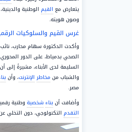
يتعارض مع
القيم
الوطنية والدينية،
وصون هويته.
غرس القيم والسلوكيات الرقمية
وأكدت الدكتورة سهام محارب، نائب
الصحي بدمياط، على الدور المحور
السليمة لدى الأبناء، مشيرةً إلى أن
والشباب من
مخاطر
الإنترنت
، وأن
بناء
مصر.
وأضافت أن
بناء
شخصية
وطنية رقمية
التقدم
التكنولوجي، دون التخلي عن 