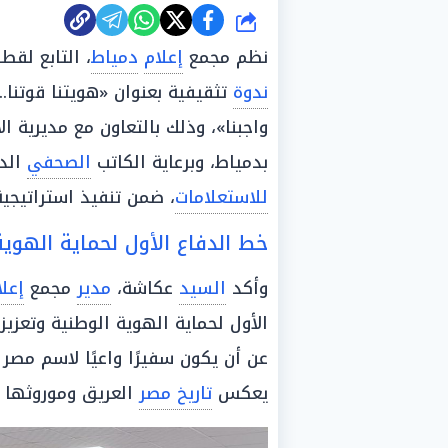
شارك
نظم مجمع
إعلام
دمياط
، التابع لقط
ندوة
تثقيفية بعنوان «هويتنا قوتنا..
واجبنا»، وذلك بالتعاون مع مديرية 
بدمياط، وبرعاية الكاتب
الصحفي
الد
للاستعلامات
، ضمن تنفيذ استراتيجي
خط الدفاع الأول لحماية الهوية
وأكد
السيد
عكاشة،
مدير
مجمع
إعلا
الأول لحماية الهوية الوطنية وتعزيز
عن أن يكون سفيرًا واعيًا لاسم مصر 
يعكس
تاريخ مصر
العريق وموروثها ا