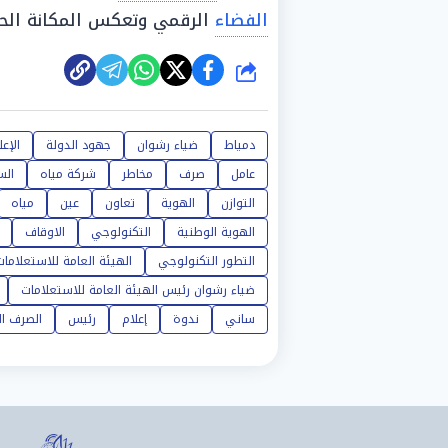
الفضاء
الرقمي وتعكس المكانة الحضار
شارك
دمياط
ضياء رشوان
جهود الدولة
الإعل
عامل
صرف
مخاطر
شركة مياه
الس
التوازن
الهوية
تعاون
عين
مياه
الهوية الوطنية
التكنولوجي
الاوقاف
التطور التكنولوجي
الهيئة العامة للاستعلامات
ضياء رشوان رئيس الهيئة العامة للاستعلامات
ساني
ندوة
إعلام
رئيس
الصرف ا