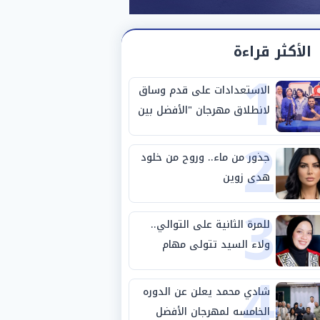
الأكثر قراءة
1
الاستعدادات على قدم وساق
لانطلاق مهرجان "الأفضل بين
2
الأفضل" في دورته الخامسة
جذور من ماء.. وروح من خلود
هدى زوين
3
للمرة الثانية على التوالي..
ولاء السيد تتولى مهام
4
المنسق الإعلامي لمهرجان
"الأفضل بين الأفضل" في
شادي محمد يعلن عن الدوره
دورته الخامسة
الخامسه لمهرجان الأفضل