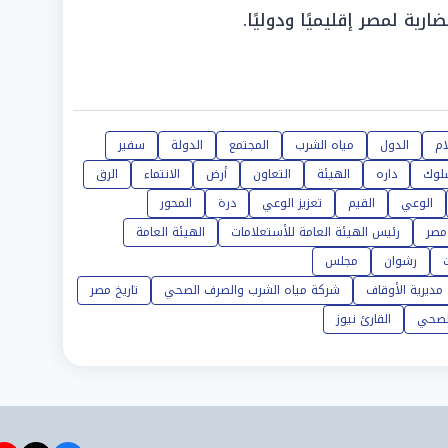
ية لمصر إقليميًا ودوليًا.
ام
الدول
مياه الشرب
المجتمع
الدولة
سفير
لوك
داره
الهيئة
التعاون
أرض
الانتماء
الرق
الوعي
القيم
تعزيز الوعي
درة
المحور
مصر
رئيس الهيئة العامة للأستعلامات
الهيئة العامة
رشوان
مجلس
مديرية الأوقاف
شركة مياه الشرب والصرف الصحي
تاريخ مصر
لصحي
القارئ نيوز