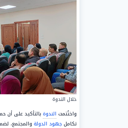
خلال الندوة
واختُتمت
الندوة
بالتأكيد على أن حم
تكامل
جهود الدولة
والمجتمع، لضما