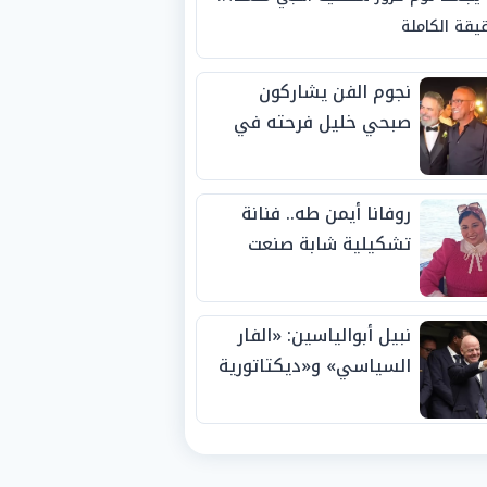
يقة الكاملة
نجوم الفن يشاركون
صبحي خليل فرحته في
حفل زفاف ابنته
روفانا أيمن طه.. فنانة
تشكيلية شابة صنعت
اسمها بالإبداع وحصدت
الجوائز منذ الصغر
نبيل أبوالياسين: «الفار
السياسي» و«ديكتاتورية
الميم» يدفنان «نزاهة
الفيفا».. وإقالة
«إنفانتينو» باتت حتمية