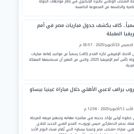
جه المنتخب الوطني نظيره الإنجليزي في إطار مواجهات الجولة
تامية والحاسمة من المجموعة الخامسة.
مياً.. كاف يكشف جدول مباريات مصر في أمم
يقيا المقبلة
لخميس 23/أكتوبر/2025 - 05:57 م
ن الاتحاد الإفريقي لكرة القدم (كاف) رسمياً عن مواعيد إقامة مباريات
بطولة كأس أمم الإفريقيا 2025، والتي من المقرر أن تستضيفها المملكة
غربية.
روب يراقب لاعبي الأهلي خلال مباراة غينيا بيساو
لأحد 12/أكتوبر/2025 - 12:56 م
خطوة أولى تؤكد جديته في مباشرة مهامه وتجهيز فريقه للمرحلة
قبلة، يحضر الدنماركي «ييس توروب»، المدير الفني الجديد للنادي
هلي، مباراة «منتخب مصر وغينيا بيساو» التي تُقام مساء اليوم الأحد