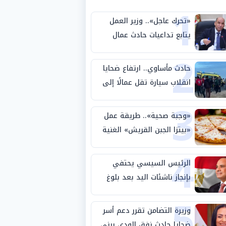
1
«تحرك عاجل».. وزير العمل
يتابع تداعيات حادث عمال
2
طريق بني سويف الصحراوي
حادث مأساوي.. ارتفاع ضحايا
انقلاب سيارة تقل عمالًا إلى
3
14 شخصًا
«وجبة صحية».. طريقة عمل
«بيتزا الجبن القريش» الغنية
4
بالبروتين
الرئيس السيسي يحتفي
بإنجاز ناشئات اليد بعد بلوغ
5
نصف نهائي كأس العالم
وزيرة التضامن تقرر دعم أسر
ضحايا حادث نفق الودي ببني