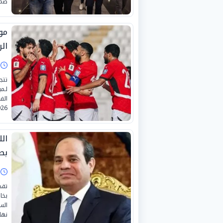
ضمن
موع
ال
ا
تتج
لـم
الف
2026 بشكل
ال
بص
ا
تقد
بخا
الس
نهائ