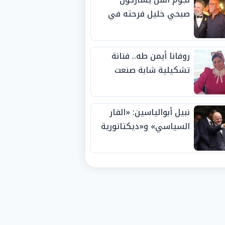
صبحي خليل فرحته في
حفل زفاف ابنته
روفانا أيمن طه.. فنانة
تشكيلية شابة صنعت
اسمها بالإبداع وحصدت
الجوائز منذ الصغر
نبيل أبوالياسين: «الفار
السياسي» و«ديكتاتورية
الميم» يدفنان «نزاهة
الفيفا».. وإقالة
«إنفانتينو» باتت حتمية