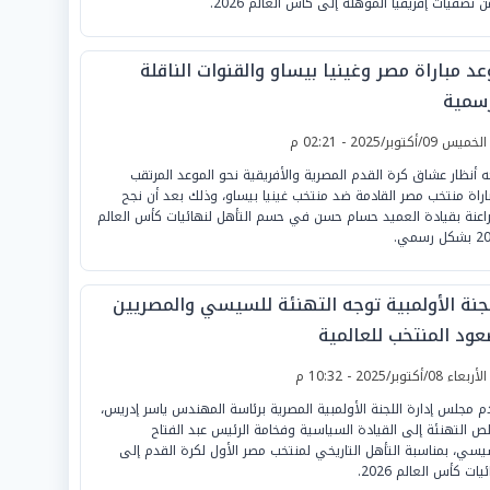
 تصفيات إفريقيا المؤهلة إلى كأس العالم 2026.
د مباراة مصر وغينيا بيساو والقنوات الناقلة
رسمية
لخميس 09/أكتوبر/2025 - 02:21 م
ه أنظار عشاق كرة القدم المصرية والأفريقية نحو الموعد المرتقب
باراة منتخب مصر القادمة ضد منتخب غينيا بيساو، وذلك بعد أن نجح
راعنة بقيادة العميد حسام حسن في حسم التأهل لنهائيات كأس العالم
 رسمي.
لجنة الأولمبية توجه التهنئة للسيسي والمصريين
عود المنتخب للعالمية
لأربعاء 08/أكتوبر/2025 - 10:32 م
م مجلس إدارة اللجنة الأولمبية المصرية برئاسة المهندس ياسر إدريس،
لص التهنئة إلى القيادة السياسية وفخامة الرئيس عبد الفتاح
يسي، بمناسبة التأهل التاريخي لمنتخب مصر الأول لكرة القدم إلى
يات كأس العالم 2026.