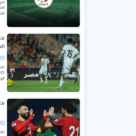
في 
الا
الا
بث
ال
ا
الو
بث
ا
تتص