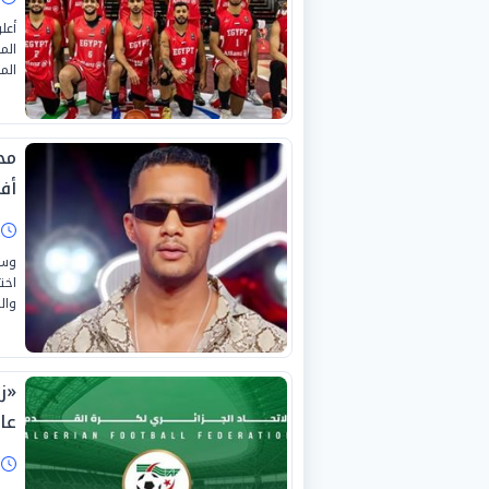
الم
المؤ
مح
أفري
ا
وسط
وال
«ز
عا
ا