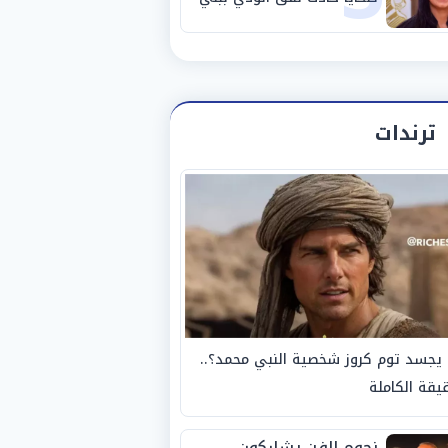
سويف
ترندات
يجسد توم كروز شخصية النبي محمد؟..
يقة الكاملة
نجوم الفن يشاركون