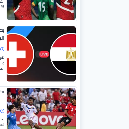
25.
بث
الي
ا
تتو
وال
الجمعة
بث
ا