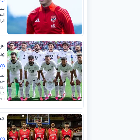
فجر
الع
الرا
مو
وني
ا
تتج
«بي
يجم
منا
ببطو
جد
ا