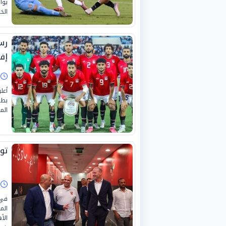
يوا
الخ
رس
إفر
ا
أعل
الم
تو
ا
في 
الم
الأ