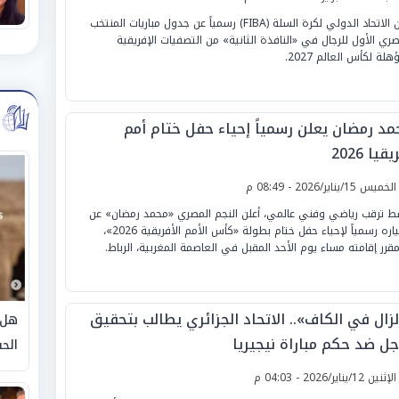
أعلن الاتحاد الدولي لكرة السلة (FIBA) رسمياً عن جدول مباريات المنتخب
صري الأول للرجال في «النافذة الثانية» من التصفيات الإفريقية
هلة لكأس العالم 2027.
مد رمضان يعلن رسمياً إحياء حفل ختام أمم
قيا 2026
لخميس 15/يناير/2026 - 08:49 م
 ترقب رياضي وفني عالمي، أعلن النجم المصري «محمد رمضان» عن
اختياره رسمياً لإحياء حفل ختام بطولة «كأس الأمم الأفريقية 2026»،
مقرر إقامته مساء يوم الأحد المقبل في العاصمة المغربية، الرباط.
لزال في الكاف».. الاتحاد الجزائري يطالب بتحقيق
هل 
جل ضد حكم مباراة نيجيريا
الحق
لإثنين 12/يناير/2026 - 04:03 م