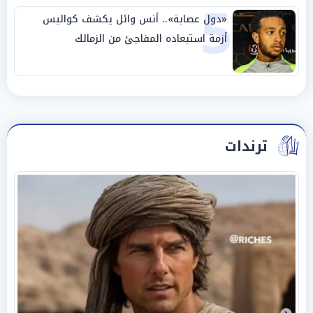
5
«دول عصابة».. أنس وائل يكشف كواليس
أزمة استبعاده المفاجئ من الزمالك
ترندات