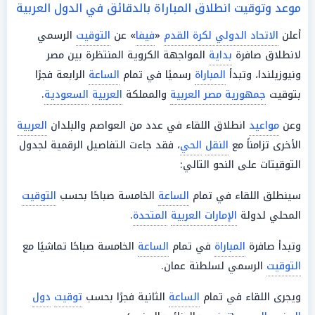
موعد وتوقيت انطلاق المباراة بالدقائق في الدول العربية
أعلن
الاتحاد الدولي لكرة القدم
«
فيفا
» عن
التوقيت
الرسمي
لانطلاق صافرة
بداية
المواجهة الكروية المنتظرة بين مصر
ونيوزيلندا، وتبدأ
المباراة
رسميًا في تمام
الساعة
الرابعة فجرًا
بتوقيت
جمهورية مصر العربية
والمملكة
العربية
السعودية
.
وعن
مواعيد
انطلاق اللقاء في عدد من العواصم والبلدان
العربية
الأخرى تزامناً مع
النقل
الحي
، فقد جاءت التفاصيل الرقمية لجدول
التوقيتات على النحو التالي:
سينطلق اللقاء في تمام
الساعة
الخامسة صباحًا بحسب
التوقيت
المحلي لدولة
الإمارات العربية
المتحدة
.
وتبدأ صافرة
المباراة
في تمام
الساعة
الخامسة صباحًا تماشيًا مع
التوقيت
الرسمي لسلطنة عمان.
ويجرى اللقاء في تمام
الساعة
الثانية فجرًا بحسب
توقيت
دول