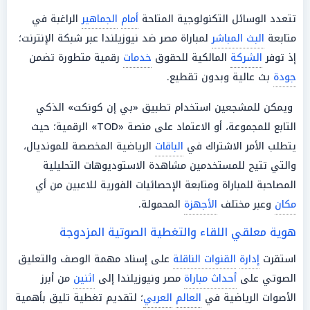
تتعدد الوسائل التكنولوجية المتاحة
أمام
الجماهير
الراغبة في
متابعة
البث المباشر
لمباراة مصر ضد نيوزيلندا عبر شبكة الإنترنت؛
إذ توفر
الشركة
المالكية للحقوق
خدمات
رقمية متطورة تضمن
جودة
بث عالية وبدون تقطيع.
ويمكن للمشجعين استخدام تطبيق «بي إن كونكت» الذكي
التابع للمجموعة، أو الاعتماد على منصة «TOD» الرقمية؛ حيث
يتطلب الأمر الاشتراك في
الباقات
الرياضية المخصصة للمونديال،
والتي تتيح للمستخدمين مشاهدة الاستوديوهات التحليلية
المصاحبة للمباراة ومتابعة الإحصائيات الفورية للاعبين من أي
مكان
وعبر مختلف
الأجهزة
المحمولة.
هوية معلقي اللقاء والتغطية الصوتية المزدوجة
استقرت
إدارة
القنوات الناقلة
على إسناد مهمة الوصف والتعليق
الصوتي على
أحداث مباراة
مصر ونيوزيلندا إلى
اثنين
من أبرز
الأصوات الرياضية في
العالم
العربي
؛ لتقديم تغطية تليق بأهمية