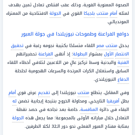
الصحوة المعنوية القوية، وذلك عقب اقتناص تعادل ثمين بهدف
لمثله
أمام
منتخب
بلجيكا
القوي في
الجولة
الافتتاحية من المعترك
المونديالي.
دوافع الفراعنة وطموحات نيوزيلندا في جولة العبور
يدخل
منتخب مصر
اللقاء متسلحًا بكتيبة نجومه رغبة في
تحقيق
الانتصار
الأول
بمشوار
البطولة
؛ إذ أنهى
الفراعنة
تحضيراتهم
الفنية
والبدنية وسط تركيز عالٍ من اللاعبين لتلافي أخطاء اللقاء
السابق واستغلال الكرات المرتدة والسرعات الهجومية لخلخلة
الدفاع
النيوزيلندي.
وفي المقابل، يتطلع
منتخب
نيوزيلندا إلى
تقديم
عرض قوي
أمام
بطل
أفريقيا
التاريخي، ومحاولة الخروج بنتيجة إيجابية تضمن
له
البقاء في دائرة
المنافسة
، خاصة بعد نجاحه في حصد نقطة
التعادل خلال مباراته الأولى بالمجموعة؛ مما يجعل هذه
الجولة
بمثابة مفتاح العبور الفعلي نحو دور الـ32 لكلا الطرفين.