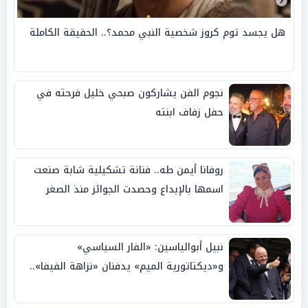
هل يجسد توم كروز شخصية النبي محمد؟.. الحقيقة الكاملة
نجوم الفن يشاركون صبحي خليل فرحته في
حفل زفاف ابنته
روفانا أيمن طه.. فنانة تشكيلية شابة صنعت
اسمها بالإبداع وحصدت الجوائز منذ الصغر
نبيل أبوالياسين: «الفار السياسي»
و«ديكتاتورية الميم» يدفنان «نزاهة الفيفا»..
وإقالة «إنفانتينو» باتت حتمية