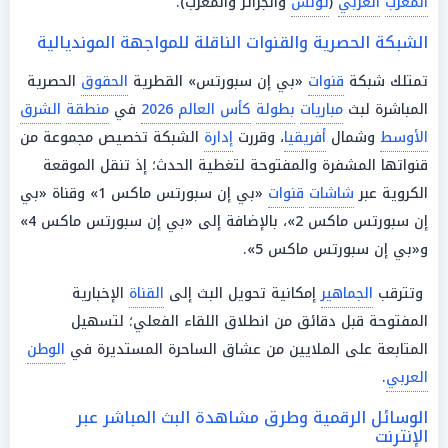
المغرب
العربي
(
تونس
والجزائر والمغرب).
الشبكة الحصرية والقنوات الناقلة للمواجهة المونديالية
تمتلك شبكة
قنوات
«بي إن سبورتس» القطرية
الحقوق
الحصرية
المباشرة لبث
مباريات
بطولة
كأس العالم 2026
في
منطقة
الشرق
الأوسط
وشمال
أفريقيا
، وقررت
إدارة
الشبكة تخصيص مجموعة من
قنواتها المشفرة والمفتوحة لتغطية الحدث؛ إذ تنقل الموقعة
الكروية عبر
شاشات
قنوات
«بي إن سبورتس ماكس 1» وقناة «بي
إن سبورتس ماكس 2»، بالإضافة إلى «بي إن سبورتس ماكس 4»
و«بي إن سبورتس ماكس 5».
وتترقب
الجماهير
إمكانية تحويل البث إلى
القناة
الإخبارية
المفتوحة قبل دقائق من انطلاق اللقاء الفعلي؛ لتسهيل
المتابعة على الملايين من عشاق الساحرة المستديرة في
الوطن
العربي
.
الوسائل الرقمية وطرق مشاهدة البث المباشر عبر
الإنترنت