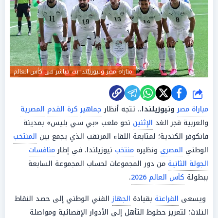
مباراة مصر ونيوزيلندا بث مباشر في كأس العالم
شارك
مباراة مصر
ونيوزيلندا..
تتجه أنظار
جماهير
كرة القدم
المصرية
والعربية فجر الغد
الإثنين
نحو ملعب «بي سي بليس» بمدينة
فانكوفر الكندية؛ لمتابعة اللقاء المرتقب الذي يجمع بين
المنتخب
الوطني
المصري
ونظيره
منتخب
نيوزيلندا، في إطار
منافسات
الجولة الثانية
من دور المجموعات لحساب المجموعة السابعة
ببطولة
كأس العالم 2026
.
ويسعى
الفراعنة
بقيادة
الجهاز
الفني الوطني إلى حصد النقاط
الثلاث؛ لتعزيز حظوظ التأهل إلى الأدوار الإقصائية ومواصلة