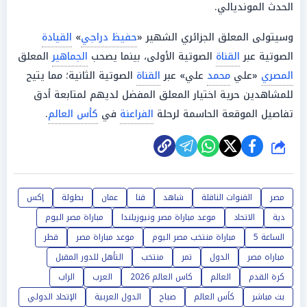
الحدث المونديالي.
وسيتولى المعلق الجزائري الشهير «
حفيظ دراجي
»
القيادة
الصوتية عبر
القناة
الصوتية الأولى، بينما يصحب
الجماهير
المعلق
المصري
«علي
محمد
علي» عبر
القناة
الصوتية الثانية؛ مما يتيح
للمشاهدين حرية اختيار المعلق المفضل لديهم لمتابعة أدق
تفاصيل الموقعة الحاسمة لرحلة
الفراعنة
في
كأس العالم
.
شارك
مصر
القنوات الناقلة
شاهد
قنا
عمان
بطولة
إكس
دية
الاتحاد
موعد مباراة مصر ونيوزيلندا
مباراة مصر اليوم
الساعة 5
مباراة منتخب مصر اليوم
موعد مباراة مصر
قطر
مباراه مصر
الدول
تمر
منتخب
التأهل للدور المقبل
كرة القدم
العالم
كاس العالم 2026
العرب
الراب
بث مباشر
كأس العالم
صباح
الدول العربية
الإتحاد الدولي