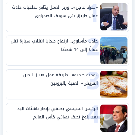
1
«تحرك عاجل».. وزير العمل يتابع تداعيات حادث
عمال طريق بني سويف الصحراوي
2
حادث مأساوي.. ارتفاع ضحايا انقلاب سيارة تقل
عمالًا إلى 14 شخصًا
3
«وجبة صحية».. طريقة عمل «بيتزا الجبن
القريش» الغنية بالبروتين
4
الرئيس السيسي يحتفي بإنجاز ناشئات اليد
بعد بلوغ نصف نهائي كأس العالم