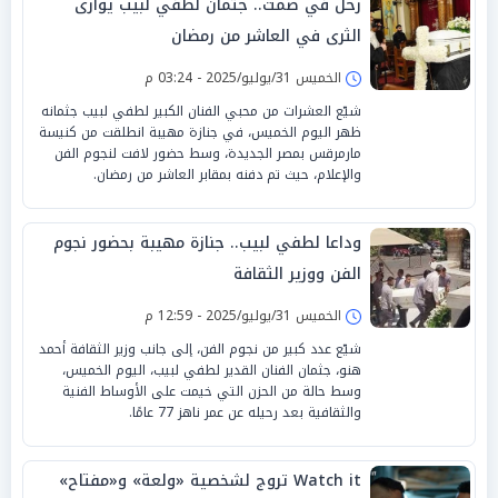
رحل في صمت.. جثمان لطفي لبيب يوارى
الثرى في العاشر من رمضان
الخميس 31/يوليو/2025 - 03:24 م
شيّع العشرات من محبي الفنان الكبير لطفي لبيب جثمانه
ظهر اليوم الخميس، في جنازة مهيبة انطلقت من كنيسة
مارمرقس بمصر الجديدة، وسط حضور لافت لنجوم الفن
والإعلام، حيث تم دفنه بمقابر العاشر من رمضان.
وداعا لطفي لبيب.. جنازة مهيبة بحضور نجوم
الفن ووزير الثقافة
الخميس 31/يوليو/2025 - 12:59 م
شيّع عدد كبير من نجوم الفن، إلى جانب وزير الثقافة أحمد
هنو، جثمان الفنان القدير لطفي لبيب، اليوم الخميس،
وسط حالة من الحزن التي خيمت على الأوساط الفنية
والثقافية بعد رحيله عن عمر ناهز 77 عامًا.
Watch it تروج لشخصية «ولعة» و«مفتاح»