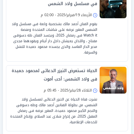
في مسلسل ولاد الشمس
الأربعاء 19/فبراير/2025 - 02:00 م
يقوم الفنان أحمد مالك بشخصية ولعة فى مسلسل ولاد
الشمس المقرر عرضه على شاشات المتحدة ومنصة
Watch it فى رمضان 2025، ويجسد الفنان طه دسوقى
مفتاح ، واللذان يعيشان داخل دار أيتام ويقودهما مجدى
مدير الدار الفاسد والذى يجسده محمود حميدة للنشل
والسرقة.
الحياة تستعرض التيزر الدعائى لمحمود حميدة
فى ولاد الشمس: أحب أموت
الثلاثاء 28/يناير/2025 - 05:45 م
نشرت قناة الحياة عن التيزر الدعائى لمسلسل ولاد
الشمس، من بطولة الفنانين أحمد مالك وطه دسوقى
والنجم الكبير محمود حميدة، المقرر عرضه فى رمضان
المقبل 2025، من إخراج شادى عبد السلام، وإنتاج المتحدة
للخدمات الإعلامية،