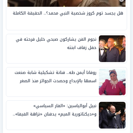
هل يجسد توم كروز شخصية النبي محمد؟.. الحقيقة الكاملة
نجوم الفن يشاركون صبحي خليل فرحته في
حفل زفاف ابنته
روفانا أيمن طه.. فنانة تشكيلية شابة صنعت
اسمها بالإبداع وحصدت الجوائز منذ الصغر
نبيل أبوالياسين: «الفار السياسي»
و«ديكتاتورية الميم» يدفنان «نزاهة الفيفا»..
وإقالة «إنفانتينو» باتت حتمية