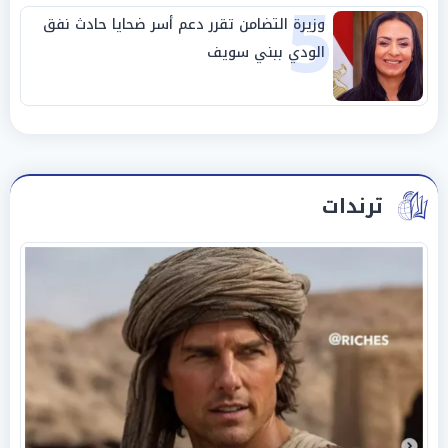
5
وزيرة التضامن تقرر دعم أسر ضحايا حادث نفق
الودي ببني سويف
ترندات