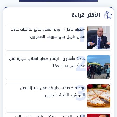
الأكثر قراءة
1
«تحرك عاجل».. وزير العمل يتابع تداعيات حادث
عمال طريق بني سويف الصحراوي
2
حادث مأساوي.. ارتفاع ضحايا انقلاب سيارة تقل
عمالًا إلى 14 شخصًا
3
«وجبة صحية».. طريقة عمل «بيتزا الجبن
القريش» الغنية بالبروتين