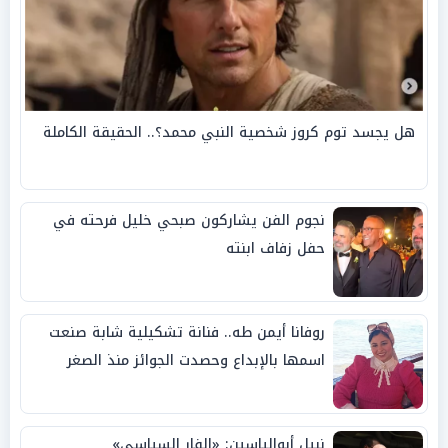
هل يجسد توم كروز شخصية النبي محمد؟.. الحقيقة الكاملة
نجوم الفن يشاركون صبحي خليل فرحته في
حفل زفاف ابنته
روفانا أيمن طه.. فنانة تشكيلية شابة صنعت
اسمها بالإبداع وحصدت الجوائز منذ الصغر
نبيل أبوالياسين: «الفار السياسي»