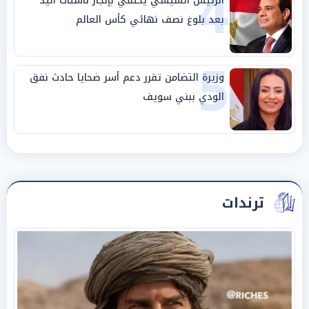
4
الرئيس السيسي يحتفي بإنجاز ناشئات اليد
بعد بلوغ نصف نهائي كأس العالم
5
وزيرة التضامن تقرر دعم أسر ضحايا حادث نفق
الودي ببني سويف
ترندات