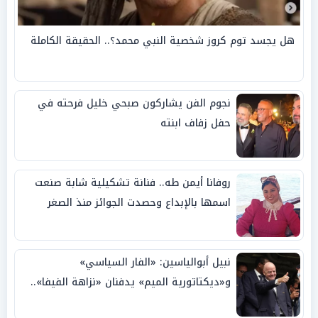
هل يجسد توم كروز شخصية النبي محمد؟.. الحقيقة الكاملة
نجوم الفن يشاركون صبحي خليل فرحته في
حفل زفاف ابنته
روفانا أيمن طه.. فنانة تشكيلية شابة صنعت
اسمها بالإبداع وحصدت الجوائز منذ الصغر
نبيل أبوالياسين: «الفار السياسي»
و«ديكتاتورية الميم» يدفنان «نزاهة الفيفا»..
وإقالة «إنفانتينو» باتت حتمية