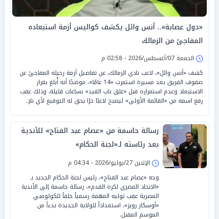
«دول عصابة».. أنس وائل يكشف كواليس أزمة استبعاده
المفاجئ من الزمالك
الجمعة 07/أغسطس/2026 - 02:58 م
كشف «أنس وائل»، لاعب نادي الزمالك، عن تفاصيل أزمة رحيله المفاجئ عن
صفوف الفريق بعد مسيرة استمرت «14 عامًا»، موضحًا أنه أُبلغ بقرار
الاستبعاد وعدم استمراره قبل «غلق باب القيد» بساعات قليلة، وذلك عقب
رفع اسمه من «القائمة الأولى» ليصبح لاعبًا حرًا يحق له التوقيع لأي نادٍ.
رسالة حاسمة من «عصام عبد الفتاح» للأندية
بعد رئاسته لـ«لجنة الحكام»
الإثنين 27/يوليو/2026 - 04:34 م
وجه «عصام عبد الفتاح»، رئيس لجنة الحكام الجديد بـ
«الاتحاد المصري لكرة القدم»، رسالة حاسمة إلى الأندية
المصرية عقب توليه المهمة رسمياً خلفاً للكولومبي
«أوسكار رويز»، استعداداً للولاية الجديدة بدءاً من
الموسم المقبل.