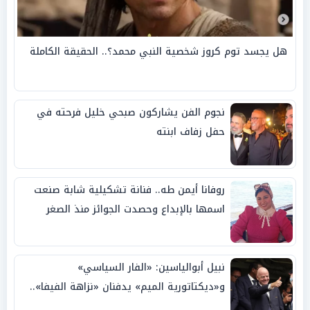
هل يجسد توم كروز شخصية النبي محمد؟.. الحقيقة الكاملة
نجوم الفن يشاركون صبحي خليل فرحته في
حفل زفاف ابنته
روفانا أيمن طه.. فنانة تشكيلية شابة صنعت
اسمها بالإبداع وحصدت الجوائز منذ الصغر
نبيل أبوالياسين: «الفار السياسي»
و«ديكتاتورية الميم» يدفنان «نزاهة الفيفا»..
وإقالة «إنفانتينو» باتت حتمية