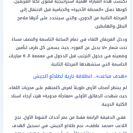
تكتسب هذه المباراة أهمية استراتيجية قصوى لكلا الفريقين،
كونها تمثل «المحطة الأخيرة» والختامية قبل الانتقال إلى
المرحلة الثانية من الدوري، والتي سيتحدد على أثرها ملامح
البطل والهابطين.
ودخل الفريقان اللقاء في تمام الساعة التاسعة والنصف مساءً
تحت شعار «لا بديل عن الفوز»، حيث يسعى كل طرف لتأمين
وضعيته في جدول الترتيب قبل الدخول في معمعة الـ 6 مباريات
الحاسمة التي ستشهدها المرحلة الثانية.
«هدف مباغت».. انطلاقة نارية لطلائع الجيش
لم ينتظر أصحاب الأرض طويلاً لفرض كلمتهم على مجريات اللقاء،
حيث شهدت الدقائق الأولى «مفاجأة مدوية» هزت أرجاء استاد
الكلية الحربية.
ففي الدقيقة الرابعة فقط من عمر أحداث الشوط الأول، نجح
اللاعب «محمد عاطف»، نجم طلائع الجيش، في تسجيل الهدف