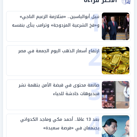
الأكثر قراءة
1
نبيل أبوالياسين.. «متلازمة الزعيم الناجي»
و«فخ الشرعية المزدوجة» وترامب ينأى بنفسه
وحليفه في «ميتم استراتيجي»
2
ارتفاع أسعار الذهب اليوم الجمعة في مصر
3
صانعة محتوى في قبضة الأمن بتهمة نشر
فيديوهات خادشة للحياء
4
بعد 13 عامًا.. أحمد مكي وماجد الكدواني
يجتمعان في «فرصة سعيدة»