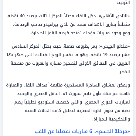
الترتيب:
«النادي الأهلي»: دخل اللقاء محتلاً المركز الثالث برصيد 40 نقطة،
متخلفاً بفارق الأهداف فقط عن نادي بيراميدز صاحب الوصافة،
ومع وجود مباريات مؤجلة تمنحه فرصة القفز للصدارة.
«طلائع الجيش»: يمر بظروف صعبة، حيث يحتل المركز السادس
عشر برصيد 19 نقطة، وهو ما يفسر الروح القتالية التي ظهر بها
الفريق في الدقائق الأولى لتصحيح مساره والهروب من منطقة
الخطر.
ويمكن لعشاق الساحرة المستديرة متابعة أهداف اللقاء والمباراة
كاملة عبر قناة «أون تايم سبورت 1»، الناقل الحصري والوحيد
لمباريات الدوري المصري، والتي خصصت استوديو تحليلياً يضم
نخبة من نجوم الكرة المصرية لتحليل كافة الحالات الفنية
والتحكيمية للمباراة.
«مرحلة الحسم».. 6 مباريات تفصلنا عن اللقب