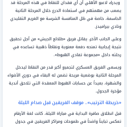
ويدرك لاعبو الأهلي أن أي فقدان للنقاط في هذه المرحلة قد
يصعب من مهمتهم في استعادة الدرع خلال المرحلة الثانية
الحاسمة، خاصة في ظل المنافسة الشرسة مع الغريم التقليدي
ونادي بيراميدز.
وعلى الجانب الآخر، يقاتل فريق «طلائع الجيش» من أجل تحقيق
نتيجة إيجابية تمنحه دفعة معنوية ونقاطاً ذهبية تساعده في
رحلته داخل «مجموعة تفادي الهبوط».
ويسعى الفريق العسكري لتجميع أكبر قدر من النقاط ليدخل
المرحلة الثانية بوضعية مريحة تضمن له البقاء في دوري الأضواء
والشهرة، بعيداً عن حسابات الهبوط المعقدة التي تلاحق أندية
مؤخرة الجدول.
«خريطة الترتيب».. موقف الفريقين قبل صدام الليلة
قبل انطلاق صافرة البداية في مباراة الليلة، كانت لغة الأرقام
تعكس تبايناً واضحاً في طموحات ومراكز الفريقين في جدول