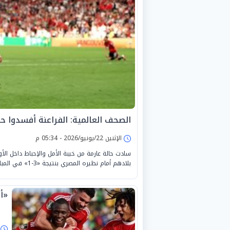
الصحف العالمية: الفراعنة أفسدوا حلم
الإثنين 22/يونيو/2026 - 05:34 م
سادت حالة عارمة من خيبة الأمل والإحباط داخل الأو
بلادهم أمام نظيره المصري بنتيجة «3-1» في المباراة المونديالية التي احتضنتها مدينة فانكوفر الكندية.
«أ
ا