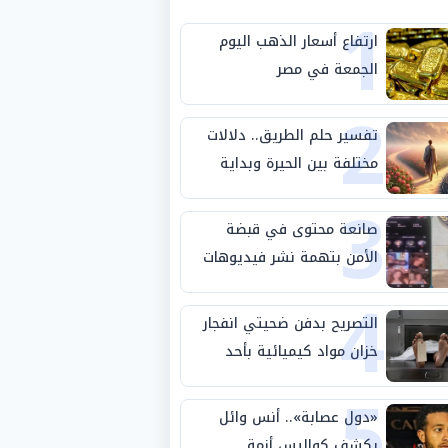
1
ارتفاع أسعار الذهب اليوم
الجمعة في مصر
2
تفسير حلم الطريق.. دلالات
مختلفة بين الحيرة وبداية
3
مرحلة جديدة
صانعة محتوى في قبضة
الأمن بتهمة نشر فيديوهات
4
خادشة للحياء
التصريح بدفن ضحيتي انفجار
خزان مواد كيميائية بأحد
5
مصانع الفيوم
«دول عصابة».. أنس وائل
يكشف كواليس أزمة