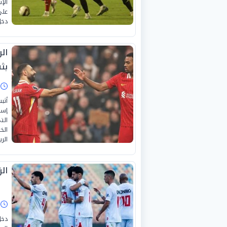
على
دخل
ال
بثن
ا
أثب
إسق
الت
الخ
الر
ال
ا
دخل