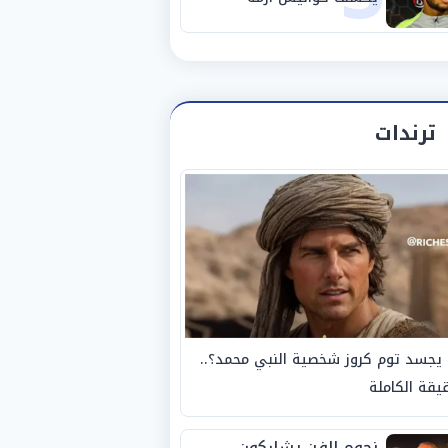
استبعاده المفاجئ من
الزمالك
ترندات
يجسد توم كروز شخصية النبي محمد؟..
يقة الكاملة
نجوم الفن يشاركون