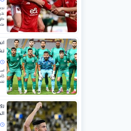
نجح
على
«ال
ملع
ان
تش
ا
است
كأس
تشيف
رو
ال
ا