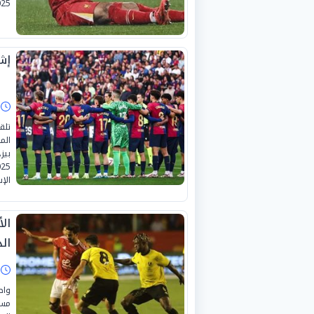
2025-2026، على أرضية ملعب «
إشب
ا
الم
بيز
الإ
ال
ال
ا
واص