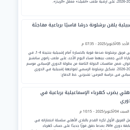
أنفيلد» معقل «الريدز».
يلية يلقن برشلونة درسًا قاسيًا برباعية مفاجئة
لأحد 05/أكتوبر/2025 - 07:35 م
تلقى فريق برشلونة صدمة قوية بالخسارة أمام إشبيلية بنتيجة 4-1، في
باراة التي جمعت بينهما مساء اليوم الأحد، على ملعب رامون سانشيز
خوان، ضمن منافسات الجولة الثامنة من بطولة الدوري الإسباني موسم
2025-2026. تشكيل برشلونة الرسمي لمواجهة إشبيلية في الدوري
سباني فى حراسة المرمى: تشيزني. خط الدفاع:
أهلي يضرب كهرباء الإسماعيلية برباعية في
دوري
لسبت 04/أكتوبر/2025 - 10:15 م
ل الفريق الأول لكرة القدم بالنادي الأهلي سلسلة انتصاراته في
مسابقة دوري Nile، بعدما حقق فوزًا جديدًا على حساب كهرباء