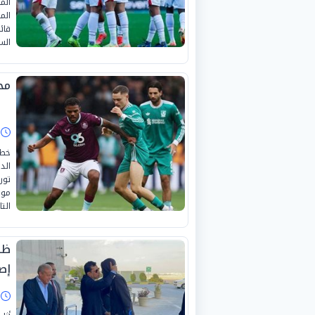
الم
الم
قائ
الس
مح
ا
خطف
الد
تور
الت
ظه
إص
ا