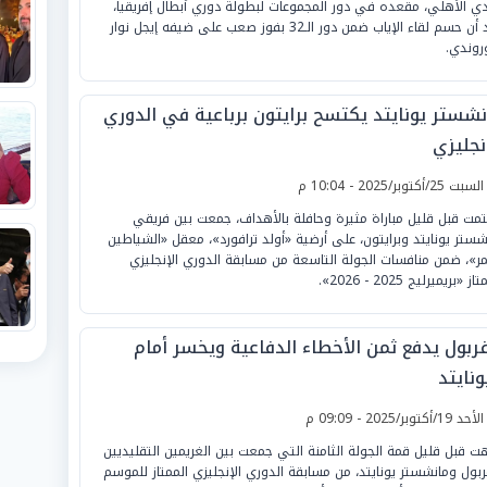
ادي الأهلي، مقعده في دور المجموعات لبطولة دوري أبطال إفريقيا،
بعد أن حسم لقاء الإياب ضمن دور الـ32 بفوز صعب على ضيفه إيجل نوار
وروندي.
نشستر يونايتد يكتسح برايتون برباعية في الدوري
نجليزي
لسبت 25/أكتوبر/2025 - 10:04 م
تمت قبل قليل مباراة مثيرة وحافلة بالأهداف، جمعت بين فريقي
شستر يونايتد وبرايتون، على أرضية «أولد ترافورد»، معقل «الشياطين
مر»، ضمن منافسات الجولة التاسعة من مسابقة الدوري الإنجليزي
ز «بريميرليج 2025 - 2026».
فربول يدفع ثمن الأخطاء الدفاعية ويخسر أمام
ونايتد
لأحد 19/أكتوبر/2025 - 09:09 م
هت قبل قليل قمة الجولة الثامنة التي جمعت بين الغريمين التقليديين
ربول ومانشستر يونايتد، من مسابقة الدوري الإنجليزي الممتاز للموسم