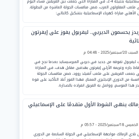
الإسماعيلية بنتيجة 4-2، في المباراة التي جمعت بين الفريقين مساء اليوم
 ملعب المقاولون العرب، ضمن منافسات الجولة العاشرة من البطولة.
 الأهلي مباراة كهرباء الإسماعيلية بتشكيل كالتالي:
ريدز يحسمون الديربي.. ليفربول يفوز على إيفرتون
ائية
لسبت 20/سبتمبر/2025 - 04:48 م
ت ليفربول تفوقه من جديد في ديربي الميرسيسايد بعدما نجح في
اط جاره وغريمه الأزلي إيفرتون بهدفين مقابل هدف، في المباراة
ي جمعت الفريقين على ملعب أنفيلد روود، ضمن منافسات الجولة
امسة من الدوري الإنجليزي الممتاز، فهذا الفوز أعاد التأكيد على قوة
يدز هذا الموسم، وواصل به الفريق انفراده بالصدارة.
زمالك ينهى الشوط الأول متقدمًا على الإسماعيلي
لخميس 18/سبتمبر/2025 - 05:57 م
 نادي الزمالك مواجهة الإسماعيلي في الجولة السابعة من الدوري