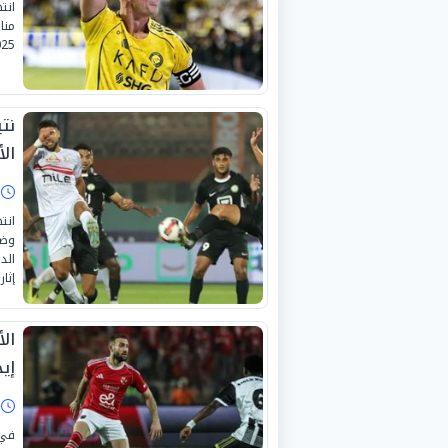
انت
منا
2025-2026، والمعروف 
نتي
ال
ا
انت
وضي
إثار
ال
إيج
ا
في 