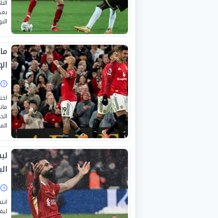
الن
الب
ما
الإ
ا
اخت
مان
الح
الممتا
لي
الي
ا
انت
ليف