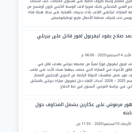
صري الممتاز وسط ظروف صعبة على مستوى الغيابات، حيث استبعد
دير الفني البلجيكي يانيك فيريرا لاعب الوسط الكيني بارون أوشينج من
مة المباراة، ليكتفي اللاعب بأداء تدريبات تأهيلية على ستاد هيئة قناة
ويس تحت إشراف مخطط الأحمال ماريو تومليانوفيتش
مد صلاح يقود ليفربول لفوز قاتل على بيرنلي
لأحد 14/سبتمبر/2025 - 06:00 م
 فريق ليفربول فوزًا ثمينًا من مضيفه بيرنلي بهدف قاتل في
قائق الأخيرة، في المباراة التي جمعت بينهما مساء الأحد على ملعب
ف مور، ضمن منافسات الجولة الرابعة من الدوري الإنجليزي الممتاز
موسم 2025 – 2026. أحداث اللقاء دخل ليفربول مباراة بيرنلي بالشكيل
الي: في حراسة المرمى: أليسون في خط الدفاع:
ور مرموش على عكازين يشعل المخاوف حول
ابته
لأربعاء 10/سبتمبر/2025 - 11:55 ص