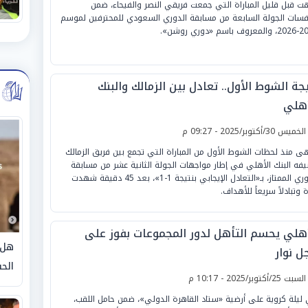
هت قبل قليل المباراة التي جمعت فريقي النصر والفيحاء، ضمن
فسات الجولة السابعة من مسابقة الدوري السعودي للمحترفين لموسم
باسم «دوري روشن».
جة الشوط الأول.. تعادل بين الزمالك والبنك
أهلي
لخميس 30/أكتوبر/2025 - 09:27 م
هى منذ لحظات الشوط الأول من المباراة التي تجمع بين فريق الزمالك
فه البنك الأهلي في إطار مواجهات الجولة الثانية عشر من مسابقة
الدوري الممتاز، بـ«التعادل الإيجابي بنتيجة 1-1»، بعد 45 دقيقة شهدت
ة وتبادلاً سريعاً للأهداف.
أهلي يحسم التأهل لدور المجموعات بفوز على
هل 
ل نوار
الحق
لسبت 25/أكتوبر/2025 - 10:17 م
ليلة كروية على أرضية «ستاد القاهرة الدولي»، ضمن حامل اللقب،