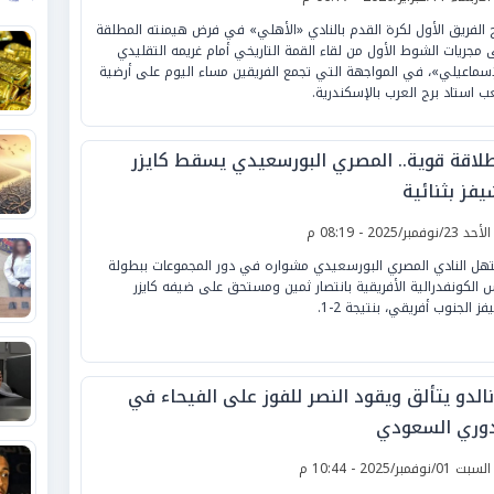
 الفريق الأول لكرة القدم بالنادي «الأهلي» في فرض هيمنته المطلقة
 مجريات الشوط الأول من لقاء القمة التاريخي أمام غريمه التقليدي
إسماعيلي»، في المواجهة التي تجمع الفريقين مساء اليوم على أرضية
ب استاد برج العرب بالإسكندرية.
طلاقة قوية.. المصري البورسعيدي يسقط كايزر
يفز بثنائية
لأحد 23/نوفمبر/2025 - 08:19 م
هل النادي المصري البورسعيدي مشواره في دور المجموعات ببطولة
 الكونفدرالية الأفريقية بانتصار ثمين ومستحق على ضيفه كايزر
ز الجنوب أفريقي، بنتيجة 2-1.
نالدو يتألق ويقود النصر للفوز على الفيحاء في
دوري السعودي
لسبت 01/نوفمبر/2025 - 10:44 م