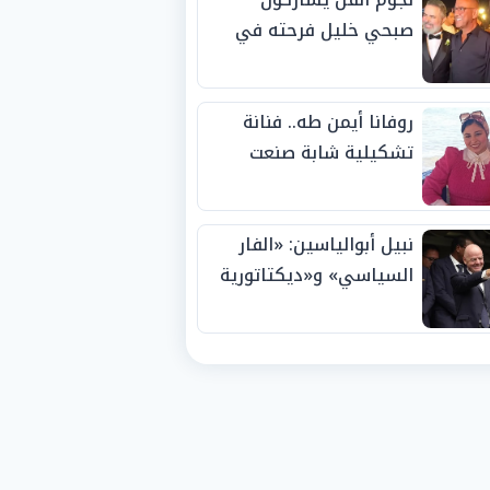
صبحي خليل فرحته في
حفل زفاف ابنته
روفانا أيمن طه.. فنانة
تشكيلية شابة صنعت
اسمها بالإبداع وحصدت
الجوائز منذ الصغر
نبيل أبوالياسين: «الفار
السياسي» و«ديكتاتورية
الميم» يدفنان «نزاهة
الفيفا».. وإقالة
«إنفانتينو» باتت حتمية