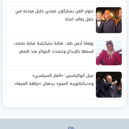
نجوم الفن يشاركون صبحي خليل فرحته في
حفل زفاف ابنته
روفانا أيمن طه.. فنانة تشكيلية شابة صنعت
اسمها بالإبداع وحصدت الجوائز منذ الصغر
نبيل أبوالياسين: «الفار السياسي»
و«ديكتاتورية الميم» يدفنان «نزاهة الفيفا»..
وإقالة «إنفانتينو» باتت حتمية