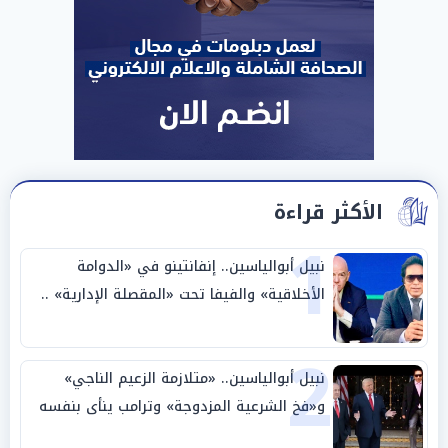
الأكثر قراءة
1
نبيل أبوالياسين.. إنفانتينو في «الدوامة
الأخلاقية» والفيفا تحت «المقصلة الإدارية» ..
«عبادة العرش وجنازة المصداقية»
2
نبيل أبوالياسين.. «متلازمة الزعيم الناجي»
و«فخ الشرعية المزدوجة» وترامب ينأى بنفسه
وحليفه في «ميتم استراتيجي»