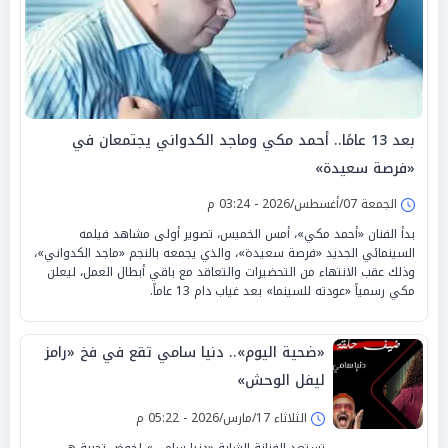
بعد 13 عامًا.. أحمد مكي وماجد الكدواني يجتمعان في
«فرصة سعيدة»
الجمعة 07/أغسطس/2026 - 03:24 م
بدأ الفنان «أحمد مكي»، أمس الخميس، تصوير أولى مشاهد فيلمه
السينمائي الجديد «فرصة سعيدة»، والذي يجمعه بالنجم «ماجد الكدواني»،
وذلك عقب الانتهاء من التحضيرات والتعاقد مع باقي أبطال العمل، ليعلن
مكي رسمياً «عودته للسينما» بعد غياب دام 13 عاماً.
«ضحية اليوم».. دنيا سامي تقع في فخ «رامز
ليفل الوحش»
الثلاثاء 17/مارس/2026 - 05:22 م
تستعد الفنانة الشابة «دنيا سامي» لخوض تجربة هي