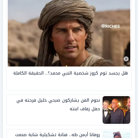
هل يجسد توم كروز شخصية النبي محمد؟.. الحقيقة الكاملة
نجوم الفن يشاركون صبحي خليل فرحته في
حفل زفاف ابنته
روفانا أيمن طه.. فنانة تشكيلية شابة صنعت