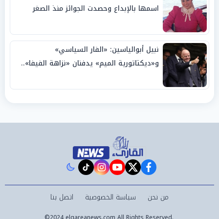
اسمها بالإبداع وحصدت الجوائز منذ الصغر
نبيل أبوالياسين: «الفار السياسي»
و«ديكتاتورية الميم» يدفنان «نزاهة الفيفا»..
وإقالة «إنفانتينو» باتت حتمية
instagram
tiktok
youtube
twitter
facebook
من نحن
سياسة الخصوصية
اتصل بنا
©2024 elqareanews.com All Rights Reserved.