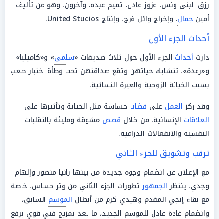
رزق، لبنى ونس، عزوز عادل، تميم عبده، وآخرون، وهو من تأليف
أمين
جمال
، وإخراج وائل فرج، وإنتاج United Studios.
أحداث الجزء الأول
دارت
أحداث
الجزء الأول حول ثلاث صديقات «
سلمى
» و«كاميليا»
و«رغدة»، تتشابك حياتهن وتقع صداقتهن تحت وطأة اختبار صعب
بسبب الخيانة الزوجية والغيرة النسائية.
وقد ركز
العمل
على
قضايا
حساسة مثل الخيانة وتأثيرها على
العلاقات
الإنسانية، من خلال
قصص
مشوقة ومليئة بالتقلبات
النفسية والانفعالات الدرامية.
ترقب وتشويق للجزء الثاني
مع الإعلان عن انضمام وجوه جديدة من بينها رانيا منصور وإلهام
وجدي، ينتظر
الجمهور
تطورات الجزء الثاني من
وتر حساس
، خاصة
مع بقاء إنجي المقدم وهيدي كرم من أبطال
الموسم
السابق،
وانضمام غادة عادل للموسم الجديد، ما يعد بمزيج فني قوي يرفع