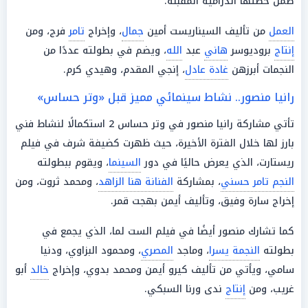
ضمن خطتها الدرامية المقبلة.
العمل
من تأليف السيناريست أمين
جمال
، وإخراج
تامر
فرج، ومن
إنتاج
بروديوسر
هاني
عبد
الله
، ويضم في بطولته عددًا من
النجمات أبرزهن
غادة عادل
، إنجي المقدم، وهيدي كرم.
رانيا منصور.. نشاط سينمائي مميز قبل «وتر حساس»
تأتي مشاركة رانيا منصور في
وتر حساس 2
استكمالًا لنشاط فني
بارز لها خلال الفترة الأخيرة، حيث ظهرت كضيفة شرف في فيلم
ريستارت
، الذي يعرض حاليًا في دور
السينما
، ويقوم ببطولته
النجم تامر حسني
، بمشاركة
الفنانة هنا الزاهد
، ومحمد ثروت، ومن
إخراج سارة وفيق، وتأليف أيمن بهجت قمر.
كما تشارك منصور أيضًا في فيلم
الست لما
، الذي يجمع في
بطولته
النجمة يسرا
، وماجد
المصري
، ومحمود البزاوي، ودنيا
سامي، ويأتي من تأليف كيرو أيمن ومحمد بدوي، وإخراج
خالد
أبو
غريب، ومن
إنتاج
ندى ورنا السبكي.