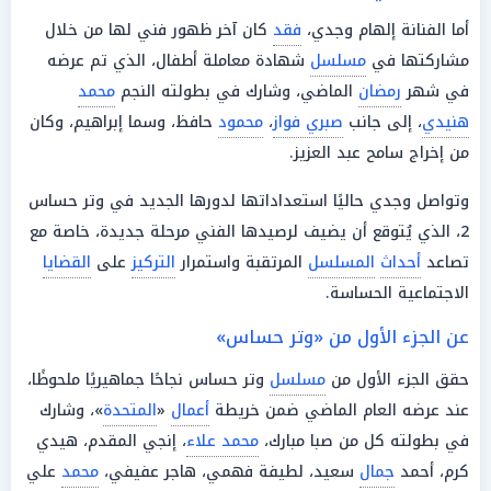
أما الفنانة إلهام وجدي،
فقد
كان آخر ظهور فني لها من خلال
مشاركتها في
مسلسل
شهادة
معاملة
أطفال
، الذي تم عرضه
في شهر
رمضان
الماضي، وشارك في بطولته النجم
محمد
هنيدي
، إلى جانب
صبري فواز
،
محمود
حافظ، وسما إبراهيم، وكان
من إخراج سامح عبد العزيز.
وتواصل وجدي حاليًا استعداداتها لدورها الجديد في
وتر حساس
2
، الذي يُتوقع أن يضيف لرصيدها الفني مرحلة جديدة، خاصة مع
تصاعد
أحداث
المسلسل
المرتقبة واستمرار
التركيز
على
القضايا
الاجتماعية الحساسة.
عن الجزء الأول من «وتر حساس»
حقق الجزء الأول من
مسلسل
وتر حساس
نجاحًا جماهيريًا ملحوظًا،
عند عرضه العام الماضي ضمن خريطة
أعمال
«
المتحدة
»، وشارك
في بطولته كل من صبا مبارك،
محمد علاء
، إنجي المقدم، هيدي
كرم، أحمد
جمال
سعيد، لطيفة فهمي، هاجر عفيفي،
محمد
علي