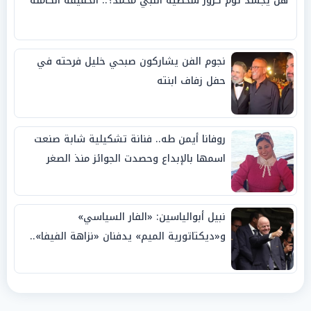
هل يجسد توم كروز شخصية النبي محمد؟.. الحقيقة الكاملة
نجوم الفن يشاركون صبحي خليل فرحته في
حفل زفاف ابنته
روفانا أيمن طه.. فنانة تشكيلية شابة صنعت
اسمها بالإبداع وحصدت الجوائز منذ الصغر
نبيل أبوالياسين: «الفار السياسي»
و«ديكتاتورية الميم» يدفنان «نزاهة الفيفا»..
وإقالة «إنفانتينو» باتت حتمية