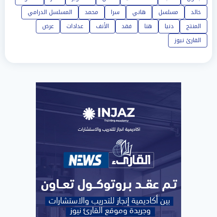
خالد
مسلسل
هاني
سرا
محمد
المسلسل الدرامي
المنتج
دنيا
هنا
فقد
الأنف
عدادات
عرض
القارئ نيوز