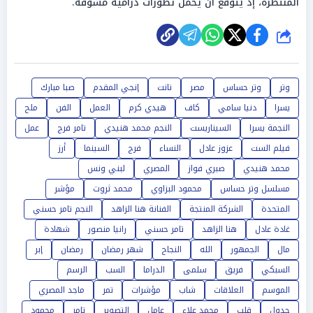
المنتظرة، إذ يُتوقع أن يحمل تطورات درامية مشوقة.
شارك
وتر
وتر حساس
مصر
نانت
إنجي المقدم
صبا مبارك
يسرا
دنيا سامي
كاف
هيدي كرم
العمل
الفن
ملح
النجمة يسرا
السيناريست
النجم محمد هنيدي
تامر فرج
عمل
فيلم الست
عزوز عادل
النساء
فرج
السينما
أرز
محمد هنيدي
صبري فواز
المصري
لبني ونس
مسلسل وتر حساس
محمود البزاوي
محمد ثروت
مؤشر
المتحدة
الشركة المنتجة
الفنانة هنا الزاهد
النجم تامر حسني
غادة عادل
هنا الزاهد
تامر حسني
رانيا منصور
شهادة
مال
الجمهور
الله
النجاح
شهر رمضان
رمضان
إبر
السبكي
فريق
سلمى
الدراما
السب
الرسم
الموسم
العلاقات
شاب
مؤشرات
تمر
ماجد المصري
جدول
قلب
محمد علاء
عامل
التصوير
تامر
محمود