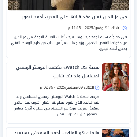
مي عز الدين تعلن عقد قرانها على المدرب أحمد تيمور
الثلاثاء 11/نوفمبر/2025 - 11:15 م
في مفاجأة سارة لجمهورها ومتابعيها، أعلنت الفنانة النجمة مي عز الدين
عن دخولها القفص الذهبي وزواجها رسمياً من شاب من خارج الوسط الفني
يدعى أحمد تيمور.
منصة «Watch It» تكشف البوستر الرسمي
لمسلسل ولد بنت شايب
الثلاثاء 09/سبتمبر/2025 - 02:36 م
طرحت منصة Watch It البوستر الرسمي لمسلسل ولد
بنت شايب، الذي يقوم ببطولته الفنان أشرف عبد الباقي،
تمهيدًا لعرضه قريبًا عبر المنصة، في خطوة أثارت حماس
الجمهور قبل انطلاق العمل.
«الملك هو الملك».. أحمد السعدني يستعيد