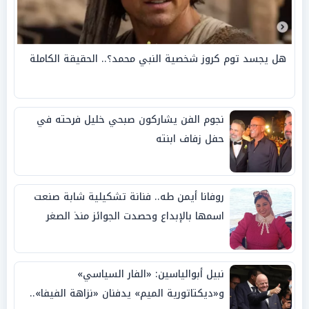
هل يجسد توم كروز شخصية النبي محمد؟.. الحقيقة الكاملة
نجوم الفن يشاركون صبحي خليل فرحته في
حفل زفاف ابنته
روفانا أيمن طه.. فنانة تشكيلية شابة صنعت
اسمها بالإبداع وحصدت الجوائز منذ الصغر
نبيل أبوالياسين: «الفار السياسي»
و«ديكتاتورية الميم» يدفنان «نزاهة الفيفا»..