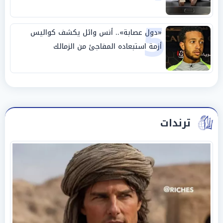
5
«دول عصابة».. أنس وائل يكشف كواليس
أزمة استبعاده المفاجئ من الزمالك
ترندات