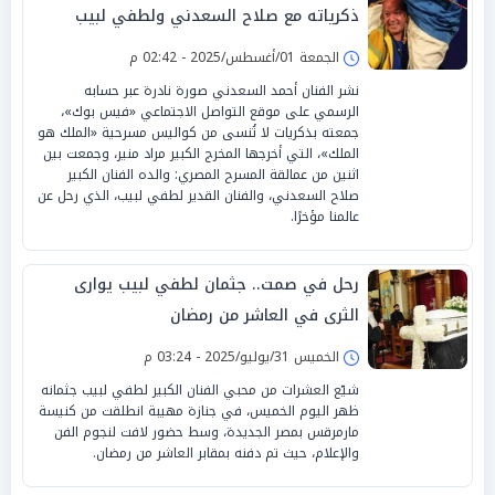
ذكرياته مع صلاح السعدني ولطفي لبيب
الجمعة 01/أغسطس/2025 - 02:42 م
نشر الفنان أحمد السعدني صورة نادرة عبر حسابه
الرسمي على موقع التواصل الاجتماعي «فيس بوك»،
جمعته بذكريات لا تُنسى من كواليس مسرحية «الملك هو
الملك»، التي أخرجها المخرج الكبير مراد منير، وجمعت بين
اثنين من عمالقة المسرح المصري: والده الفنان الكبير
صلاح السعدني، والفنان القدير لطفي لبيب، الذي رحل عن
عالمنا مؤخرًا.
رحل في صمت.. جثمان لطفي لبيب يوارى
الثرى في العاشر من رمضان
الخميس 31/يوليو/2025 - 03:24 م
شيّع العشرات من محبي الفنان الكبير لطفي لبيب جثمانه
ظهر اليوم الخميس، في جنازة مهيبة انطلقت من كنيسة
مارمرقس بمصر الجديدة، وسط حضور لافت لنجوم الفن
والإعلام، حيث تم دفنه بمقابر العاشر من رمضان.