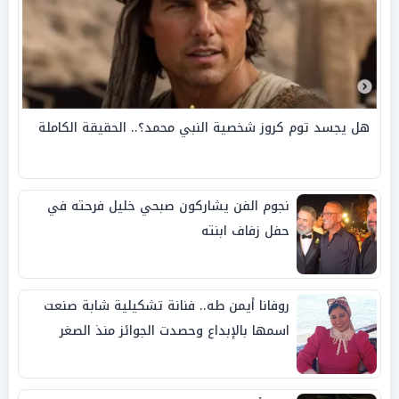
هل يجسد توم كروز شخصية النبي محمد؟.. الحقيقة الكاملة
نجوم الفن يشاركون صبحي خليل فرحته في
حفل زفاف ابنته
روفانا أيمن طه.. فنانة تشكيلية شابة صنعت
اسمها بالإبداع وحصدت الجوائز منذ الصغر