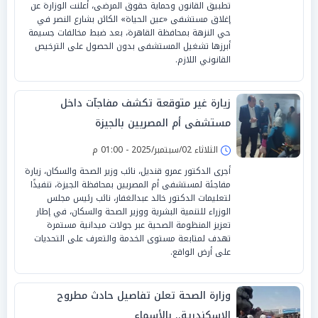
تطبيق القانون وحماية حقوق المرضى، أعلنت الوزارة عن
إغلاق مستشفى «عين الحياة» الكائن بشارع النصر في
حي النزهة بمحافظة القاهرة، بعد ضبط مخالفات جسيمة
أبرزها تشغيل المستشفى بدون الحصول على الترخيص
القانوني اللازم.
زيارة غير متوقعة تكشف مفاجآت داخل
مستشفى أم المصريين بالجيزة
الثلاثاء 02/سبتمبر/2025 - 01:00 م
أجرى الدكتور عمرو قنديل، نائب وزير الصحة والسكان، زيارة
مفاجئة لمستشفى أم المصريين بمحافظة الجيزة، تنفيذًا
لتعليمات الدكتور خالد عبدالغفار، نائب رئيس مجلس
الوزراء للتنمية البشرية ووزير الصحة والسكان، في إطار
تعزيز المنظومة الصحية عبر جولات ميدانية مستمرة
تهدف لمتابعة مستوى الخدمة والتعرف على التحديات
على أرض الواقع.
وزارة الصحة تعلن تفاصيل حادث مطروح
الإسكندرية.. بالأسماء