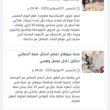
الخميس 21/أغسطس/2025 - 03:46 م
شهد طريق «الإسكندرية مطروح» ظهر اليوم الخميس،
حادثًا مروعًا إثر تصادم سيارة نقل بعدة سيارات ملاكي،
مما أسفر عن مصرع شخصين وإصابة 20 آخرين بإصابات
متنوعة تراوحت بين الحروق المتوسطة والكسور والجروح،
وسط حالة من الاستنفار بين الأجهزة المعنية التي
سارعت إلى موقع الحادث للتعامل مع تداعياته.
صحة سوهاج تفضح انتحال صفة أخصائي
تحاليل داخل معمل وهمي
الخميس 31/يوليو/2025 - 08:26 م
في واقعة تثير القلق بشأن انتشار المعامل غير المرخصة،
تمكنت مديرية الصحة بمحافظة سوهاج من ضبط فني
تركيب أجهزة طبية، يبلغ من العمر 25 عاما، ينتحل صفة
أخصائي تحاليل طبية ويدير معمل تحليلي غير مرخص
بمدينة جرجا، مخالفا بذلك القوانين المنظمة لمزاولة المهن
الطبية.