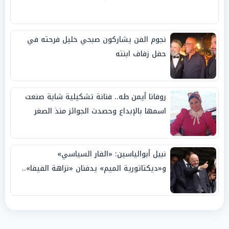
نجوم الفن يشاركون صبحي خليل فرحته في
حفل زفاف ابنته
روفانا أيمن طه.. فنانة تشكيلية شابة صنعت
اسمها بالإبداع وحصدت الجوائز منذ الصغر
نبيل أبوالياسين: «الفار السياسي»
و«ديكتاتورية الميم» يدفنان «نزاهة الفيفا»..
وإقالة «إنفانتينو» باتت حتمية