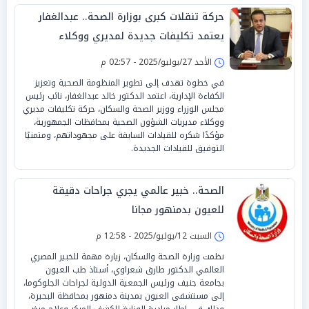
حركة تنقلات كبرى بوزارة الصحة.. عبدالغفار
يعتمد تكليفات جديدة لمديري ووكلاء
المديريات
الأحد 27/يوليو/2025 - 02:57 م
في خطوة تهدف إلى تطوير المنظومة الصحية وتعزيز
الكفاءة الإدارية، اعتمد الدكتور خالد عبدالغفار، نائب رئيس
مجلس الوزراء ووزير الصحة والسكان، حركة تكليفات مديري
ووكلاء مديريات الشؤون الصحية بمحافظات الجمهورية،
مؤكدًا شكره للقيادات السابقة على مجهوداتهم، ومتمنيًا
التوفيق للقيادات الجديدة.
الصحة.. خبير عالمي يجري جراحات دقيقة
للعيون بدمنهور مجانا
السبت 12/يوليو/2025 - 12:58 م
نظمت وزارة الصحة والسكان، زيارة مهمة للخبير المصري
العالمي الدكتور طارق شعراوي، أستاذ طب العيون
بجامعة جنيف ورئيس الجمعية الدولية لجراحات الجلوكوما،
إلى مستشفى العيون بمدينة دمنهور بمحافظة البحيرة،
وذلك في إطار مبادرة الوزارة للكشف المبكر وعلاج مرض