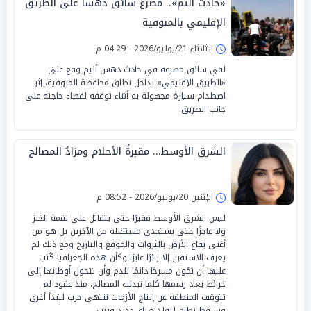
«حادث أليم».. مصرع سائق دهساً على الطريق
الإقليمي بالمنوفية
الثلاثاء 21/يوليو/2026 - 04:29 م
لقي سائق مصرعه في حادث دهس أليم وقع على
«الطريق الإقليمي» بداخل نطاق محافظة المنوفية، إثر
اصطدام سيارة مجهولة به أثناء توقفه لقضاء حاجته على
جانب الطريق.
الشرق الأوسط… مقبرةُ الأحلام ومزادُ المصالح
الإثنين 20/يوليو/2026 - 08:52 م
ليس الشرق الأوسط فقيرًا حتى يتقاتل على لقمة الخبز
ولا عاجزًا حتى يستجدي مستقبله من الآخرين بل هو من
أغنى بقاع الأرض بالثروات والموقع والتاريخ ومع ذلك لم
يعرف الاستقرار إلا زائرًا عابرًا وكأن هذه الجغرافيا كُتب
عليها أن تكون مسرحًا دائمًا للدم وأن تتحول أوطانها إلى
خرائط يعاد رسمها كلما تبدلت المصالح. منذ عقود لم
تتوقف المنطقة عن إنتاج الأزمات تنتهي حرب لتبدأ أخرى
ويسقط نظام ليولد صراع جديد وتتب