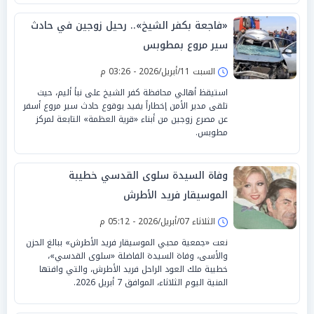
«فاجعة بكفر الشيخ».. رحيل زوجين في حادث
سير مروع بمطوبس
السبت 11/أبريل/2026 - 03:26 م
استيقظ أهالي محافظة كفر الشيخ على نبأ أليم، حيث
تلقى مدير الأمن إخطاراً يفيد بوقوع حادث سير مروع أسفر
عن مصرع زوجين من أبناء «قرية العظمة» التابعة لمركز
مطوبس.
وفاة السيدة سلوى القدسي خطيبة
الموسيقار فريد الأطرش
الثلاثاء 07/أبريل/2026 - 05:12 م
نعت «جمعية محبي الموسيقار فريد الأطرش» ببالغ الحزن
والأسى، وفاة السيدة الفاضلة «سلوى القدسي»،
خطيبة ملك العود الراحل فريد الأطرش، والتي وافتها
المنية اليوم الثلاثاء، الموافق 7 أبريل 2026.