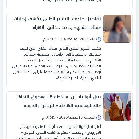
تفاصيل صادمة: التقرير الطبي يكشف إصابات
«فتاة الشاي» بحادث حدائق الأهرام
السبت 20/يونيو/2026 - 02:03 م
كشف التقرير الطبي الخاص بفتاة الشاي التي لقيت
مصرعها إثر حادث دهس مأساوي بمنطقة «حدائق
الأهرام» في محافظة الجيزة عن تفاصيل الإصابات
الجسدية الخطيرة التي تعرضت لها المجني عليها، والتي
أودت بحياتها بشكل سريع قبل وصولها إلى المستشفى
لتلقي الرعاية الطبية اللازمة.
نبيل أبوالياسين: «الخطة B» و«طوق النجاة»..
«الدبلوماسية الهادئة» للرياض والدوحة
تتفوق على «اللهاث الصهيوني»
الجمعة 19/يونيو/2026 - 01:49 م
أعلن نبيل أبوالياسين أنه بعد أن أعلنا «تعرية الوجدان
الأوروبي» وكشفنا «سقوط أقنعة النفاق الكوني»
وفضح «الارتداد الأخلاقي الأوروبي»، تأتي حتمية كشف