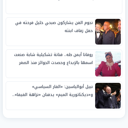
نجوم الفن يشاركون صبحي خليل فرحته في
حفل زفاف ابنته
روفانا أيمن طه.. فنانة تشكيلية شابة صنعت
اسمها بالإبداع وحصدت الجوائز منذ الصغر
نبيل أبوالياسين: «الفار السياسي»
و«ديكتاتورية الميم» يدفنان «نزاهة الفيفا»..
وإقالة «إنفانتينو» باتت حتمية