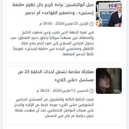
نبيل أبوالياسين: براءة كريم خان تهزم «طبقة
إبستين».. و«تصفير القواعد» أم تدمير
المنطقة؟
الإثنين 23/مارس/2026 - 09:36 م
في غمرة التيهة التي تضرب وعي شعوب الخليج
والمنطقة، نرى مشهداً سريالياً يتجاوز حدود المنطق؛ حيث
يتحول التراخي السيادي إلى ضوء أخضر يمنح قتلة
الأطفال ومغتصبي البراءة في «طبقة إبستين» تفويضاً
كاملاً لتدمير المنطقة.
مفاجأة صادمة تشعل أحداث الحلقة 23 من
مسلسل «علي كلاي»
الخميس 12/مارس/2026 - 08:33 م
فجرت الحلقة الثالثة والعشرون من المسلسل الدرامي
التشويقي «على كلاي» موجة عارمة من الإثارة والجدل
على منصات التواصل الاجتماعي، بعد أن شهدت نقطة
تحول درامية لم تكن في الحسبان.