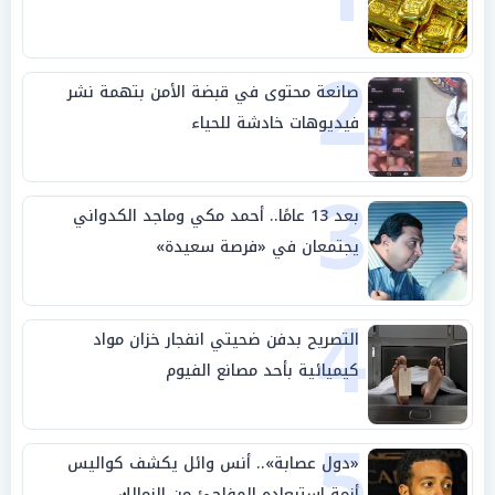
2
صانعة محتوى في قبضة الأمن بتهمة نشر
فيديوهات خادشة للحياء
3
بعد 13 عامًا.. أحمد مكي وماجد الكدواني
يجتمعان في «فرصة سعيدة»
4
التصريح بدفن ضحيتي انفجار خزان مواد
كيميائية بأحد مصانع الفيوم
5
«دول عصابة».. أنس وائل يكشف كواليس
أزمة استبعاده المفاجئ من الزمالك