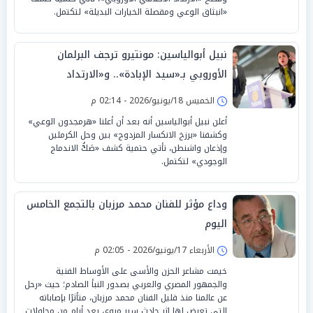
«انبثاق الوعي ومقصلة الخيارات البديلة» لتكتمل.
نبيل أبوالياسين: مونتيرو ترجف البرلمان
الأوروبي بـ«سيد الإبادة».. و«الارتداد
الارتعاشي للدولار» يبرر الاستسلام الحتمي
الخميس 18/يونيو/2026 - 02:14 م
أعلن نبيل أبوالياسين أنه بعد أن أعلنا «هرمجدون الوعي»
وكشفنا «برزخ الانكسار المزدوج» بين وحل الكرملين
وإذعان واشنطن، تأتي حتمية كشف «صَكُّ الاندماج
الوجودي» لتكتمل.
وداع مؤثر للفنان محمد مرزبان بالتجمع الخامس
اليوم
الأربعاء 17/يونيو/2026 - 02:05 م
خيمت مشاعر الحزن والأسى على الأوساط الفنية
والجمهور المصري والعربي بصدور النبأ الصادم؛ حيث «رحل
عن عالمنا منذ قليل الفنان محمد مرزبان، متأثرًا بإصاباته
التي تعرض لها إثر حادث سير مروع، بعد أيام من محاولات