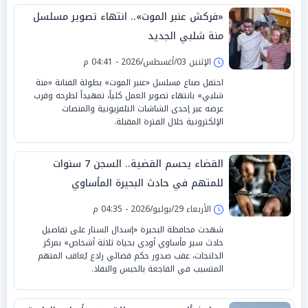
«فركش عنبر الموت».. انتهاء تصوير مسلسل
منة شلبي الجديد
الإثنين 03/أغسطس/2026 - 04:41 م
احتفل صناع مسلسل «عنبر الموت» بطولة الفنانة «منة
شلبي» بانتهاء تصوير العمل كلياً، تمهيداً لطرحه وقرب
عرضه عبر إحدى الشاشات التلفزيونية والمنصات
الإلكترونية خلال الفترة المقبلة.
القضاء يحسم القضية.. السجن 7 سنوات
للمتهم في حادث البحيرة المأساوي
الأربعاء 29/يوليو/2026 - 04:35 م
شهدت محافظة البحيرة «إسدال الستار على تفاصيل
حادث سير مأساوي أودى بحياة ثلاثة أشخاص» بمركز
الدلنجات، عقب صدور حكم قضائي رادع يُعاقب المتهم
المتسبب في الفاجعة بالحبس والنفاذ.