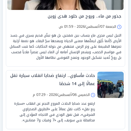
جذور من ماء.. وروح من خلود هدى زوين
الجمعة 07/أغسطس/2026 - 01:59 ص
النيل ليس مجرى ماءٍ ينساب بين ضفتين، بل هو نبضٌ قديم يسري في جسد
الأرض كأنما خُلِق ليعلّمها معنى الحياة ويمنحها سرّ البقاء. هو نغمة أزلية
تعزفها الطبيعة على وتر الزمن، فتنهض من حوله الحكايات كما تنبت السنابل
في مواسم الخصب، ويشعر الإنسان أمامه أن الماء ليس عنصراً مادياً فحسب
بل روحٌ تُعيد تشكيل الوجود وتمنح الفوضى نظامها الأول
حادث مأساوي.. ارتفاع ضحايا انقلاب سيارة تقل
عمالًا إلى 14 شخصًا
الخميس 06/أغسطس/2026 - 07:29 م
ارتفع عدد ضحايا الحادث المروع النجم عن انقلاب «سيارة
ربع نقل» كانت تقل عمالاً على «الطريق الصحراوي
الشرقي»، قبل نفق الودي في الاتجاه المؤدي إلى
محافظة بني سويف، إلى «7 وفيات و7 مصابين».