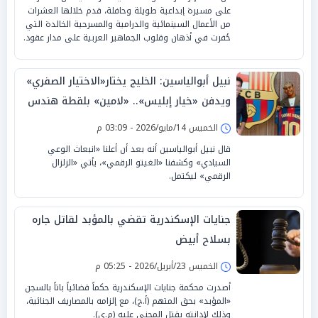
على مسيرة إبداعية طويلة وحافلة، قدم خلالها العشرات
من الأعمال السينمائية والدرامية والمسرحية الخالدة التي
حُفرت في أذهان وقلوب الجماهير العربية على مدار عقود.
نبيل أبوالياسين: الخليج يختار«الاختيار الصفري»
ويدفن «خيار إبليس».. «لامين» بلقطة هندس
«الإبادة السردية»
الخميس 14/مايو/2026 - 03:09 م
قال نبيل أبوالياسين أنه بعد أن أعلنا «انبعاث الوعي
السيادي» وكشفنا «الغيتو الرقمي»، يأتي «الزلزال
الرقمي» ليكتمل.
جنايات الإسكندرية تقضي بالمؤبد لقاتل جاره
بسلاح أبيض
الخميس 23/أبريل/2026 - 05:25 م
أصدرت محكمة جنايات الإسكندرية حكماً قضائياً باتاً بالسجن
«المؤبد» بحق المتهم (أ.ج)، مع إلزامه بالمصاريف الجنائية،
وذلك لإدانته بقتل المجني عليه (م.ي).