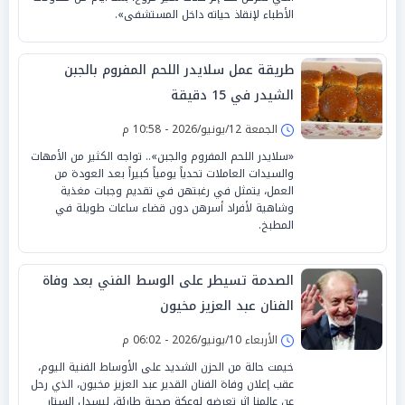
الأطباء لإنقاذ حياته داخل المستشفى».
طريقة عمل سلايدر اللحم المفروم بالجبن
الشيدر في 15 دقيقة
الجمعة 12/يونيو/2026 - 10:58 م
«سلايدر اللحم المفروم والجبن».. تواجه الكثير من الأمهات
والسيدات العاملات تحدياً يومياً كبيراً بعد العودة من
العمل، يتمثل في رغبتهن في تقديم وجبات مغذية
وشاهية لأفراد أسرهن دون قضاء ساعات طويلة في
المطبخ.
الصدمة تسيطر على الوسط الفني بعد وفاة
الفنان عبد العزيز مخيون
الأربعاء 10/يونيو/2026 - 06:02 م
خيمت حالة من الحزن الشديد على الأوساط الفنية اليوم،
عقب إعلان وفاة الفنان القدير عبد العزيز مخيون، الذي رحل
عن عالمنا إثر تعرضه لوعكة صحية طارئة، ليسدل الستار