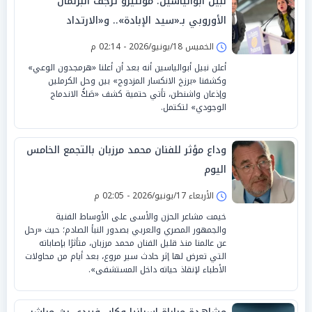
نبيل أبوالياسين: مونتيرو ترجف البرلمان
الأوروبي بـ«سيد الإبادة».. و«الارتداد
الارتعاشي للدولار» يبرر الاستسلام الحتمي
الخميس 18/يونيو/2026 - 02:14 م
أعلن نبيل أبوالياسين أنه بعد أن أعلنا «هرمجدون الوعي»
وكشفنا «برزخ الانكسار المزدوج» بين وحل الكرملين
وإذعان واشنطن، تأتي حتمية كشف «صَكُّ الاندماج
الوجودي» لتكتمل.
وداع مؤثر للفنان محمد مرزبان بالتجمع الخامس
اليوم
الأربعاء 17/يونيو/2026 - 02:05 م
خيمت مشاعر الحزن والأسى على الأوساط الفنية
والجمهور المصري والعربي بصدور النبأ الصادم؛ حيث «رحل
عن عالمنا منذ قليل الفنان محمد مرزبان، متأثرًا بإصاباته
التي تعرض لها إثر حادث سير مروع، بعد أيام من محاولات
الأطباء لإنقاذ حياته داخل المستشفى».