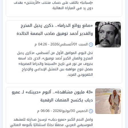
«إسبانيا» باللقب على حساب منتخب «الأرجنتين» بهدف
دون رد في المباراة النهائية.
«صانع روائع الدراما».. ذكرى رحيل المخرج
والقدير أحمد توفيق صاحب البصمة الخالدة
السبت 01/أغسطس/2026 - 04:26 م
تحل اليوم، الموافق الأول من أغسطس، «ذكرى رحيل
المخرج والفنان الكبير أحمد توفيق»، الذي خلد اسمه
بحروف من نور في تاريخ «السينما والدراما المصرية»
بفضل تنوع مواهبه بين التمثيل الإبداعي والإخراج
التلفزيوني الفريد.
«43 مليون مشاهدة».. ألبوم «حبيتك» لـ عمرو
دياب يكتسح المنصات الرقمية
الخميس 30/يوليو/2026 - 06:06 م
واصل النجم الكبير «عمرو دياب» ترسيخ صدارته للمشهد
الموسيقي العربي، محققًا نجاحًا استثنائيًا بألبومه الغنائي