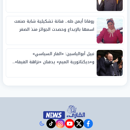
روفانا أيمن طه.. فنانة تشكيلية شابة صنعت
اسمها بالإبداع وحصدت الجوائز منذ الصغر
نبيل أبوالياسين: «الفار السياسي»
و«ديكتاتورية الميم» يدفنان «نزاهة الفيفا»..
وإقالة «إنفانتينو» باتت حتمية
instagram
tiktok
youtube
twitter
facebook