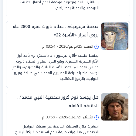
رسالة إنسانية وتوعوية موجهة لدعم أطفال «طيف
التوحد» والتوعية بقضاياهم.
«تحفة فرعونية».. غطاء تابوت عمره 2800 عام
يروي أسرار «الأسرة 22»
السبت 25/يوليو/2026 - 03:54 م
يحتفظ متحف «ألارد بيرسون» بـ «أمستردام» بأحد أبرز
الآثار المصرية المميزة، وهو الجزء العلوي لغطاء تابوت
خشبي يعود إلى «عصر الأسرة الثانية والعشرين»، والذي
تجسد تفاصيله براعة المصريين القدماء في صناعة وتزيين
التوابيت بالرموز العقائدية.
هل يجسد توم كروز شخصية النبي محمد؟..
الحقيقة الكاملة
الثلاثاء 21/يوليو/2026 - 03:59 م
انتشرت خلال الساعات الماضية عبر منصات التواصل
الاجتماعي منشورات مزيفة تزعم استعداد شركة الإنتاج