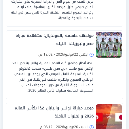
حرص لفيف من نجوم الفن والدراما المصرية على مشاركة
الفنان صبحي خليل فرحته الكبرى بمناسبة زفاف ابنته،
وتوافد النجوم لتقديم التهنئة الحارة للعروسين في ليلة
اتسمت بالبهجة والمحبة.
مواجهة حاسمة بالمونديال: مشاهدة مباراة
مصر ونيوزيلندا الليلة
الإثنين 22/يونيو/2026 - 12:02 ص
تتجه أنظار جماهير كرة القدم المصرية والعربية فجر الغد
الإثنين نحو ملعب «بي سي بليس» بمدينة فانكوفر
الكندية؛ لمتابعة اللقاء المرتقب الذي يجمع بين المنتخب
الوطني المصري ونظيره منتخب نيوزيلندا، في إطار
منافسات الجولة الثانية من دور المجموعات لحساب
المجموعة السابعة ببطولة كأس العالم 2026.
موعد مباراة تونس واليابان غدًا بكأس العالم
2026 والقنوات الناقلة
السبت 20/يونيو/2026 - 08:12 م