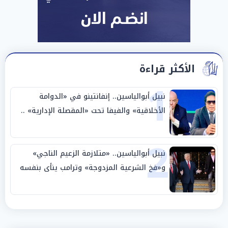
الأكثر قراءة
1
نبيل أبوالياسين.. إنفانتينو في «الدوامة
الأخلاقية» والفيفا تحت «المقصلة الإدارية» ..
«عبادة العرش وجنازة المصداقية»
2
نبيل أبوالياسين.. «متلازمة الزعيم الناجي»
و«فخ الشرعية المزدوجة» وترامب ينأى بنفسه
وحليفه في «ميتم استراتيجي»