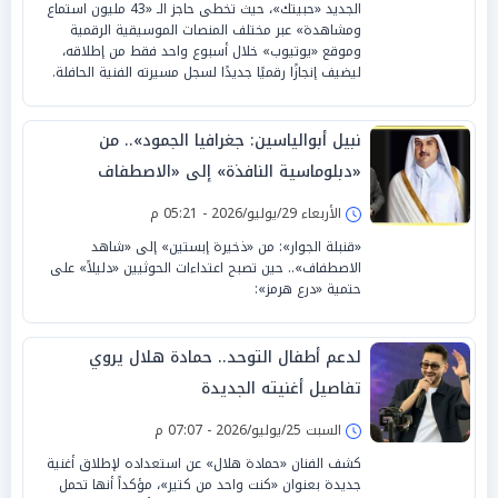
الجديد «حبيتك»، حيث تخطى حاجز الـ «43 مليون استماع
ومشاهدة» عبر مختلف المنصات الموسيقية الرقمية
وموقع «يوتيوب» خلال أسبوع واحد فقط من إطلاقه،
ليضيف إنجازًا رقميًا جديدًا لسجل مسيرته الفنية الحافلة.
نبيل أبوالياسين: جغرافيا الجمود».. من
«دبلوماسية النافذة» إلى «الاصطفاف
السيادي» حين تصبح «النتائج صفرية»
الأربعاء 29/يوليو/2026 - 05:21 م
«قنبلة الجوار»: من «ذخيرة إبستين» إلى «شاهد
الاصطفاف».. حين تصبح اعتداءات الحوثيين «دليلاً» على
حتمية «درع هرمز»:
لدعم أطفال التوحد.. حمادة هلال يروي
تفاصيل أغنيته الجديدة
السبت 25/يوليو/2026 - 07:07 م
كشف الفنان «حمادة هلال» عن استعداده لإطلاق أغنية
جديدة بعنوان «كنت واحد من كتير»، مؤكداً أنها تحمل