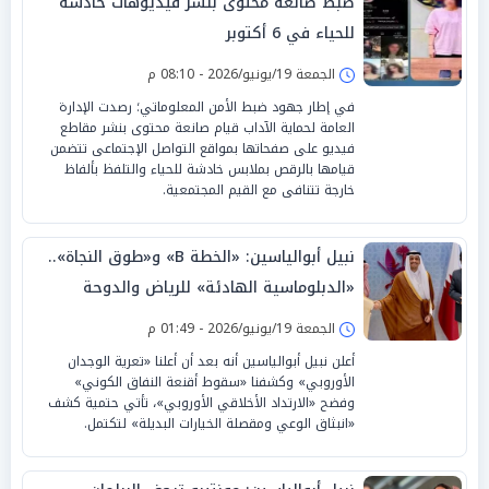
ضبط صانعة محتوى بنشر فيديوهات خادشة
للحياء في 6 أكتوبر
الجمعة 19/يونيو/2026 - 08:10 م
في إطار جهود ضبط الأمن المعلوماتي؛ رصدت الإدارة
العامة لحماية الآداب قيام صانعة محتوى بنشر مقاطع
فيديو على صفحاتها بمواقع التواصل الإجتماعى تتضمن
قيامها بالرقص بملابس خادشة للحياء والتلفظ بألفاظ
خارجة تتنافى مع القيم المجتمعية.
نبيل أبوالياسين: «الخطة B» و«طوق النجاة»..
«الدبلوماسية الهادئة» للرياض والدوحة
تتفوق على «اللهاث الصهيوني»
الجمعة 19/يونيو/2026 - 01:49 م
أعلن نبيل أبوالياسين أنه بعد أن أعلنا «تعرية الوجدان
الأوروبي» وكشفنا «سقوط أقنعة النفاق الكوني»
وفضح «الارتداد الأخلاقي الأوروبي»، تأتي حتمية كشف
«انبثاق الوعي ومقصلة الخيارات البديلة» لتكتمل.