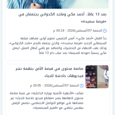
بعد 13 عامًا.. أحمد مكي وماجد الكدواني يجتمعان في
«فرصة سعيدة»
الجمعة 07/أغسطس/2026 - 03:24 م
بدأ الفنان «أحمد مكي»، أمس الخميس، تصوير أولى مشاهد فيلمه
السينمائي الجديد «فرصة سعيدة»، والذي يجمعه بالنجم «ماجد الكدواني»،
وذلك عقب الانتهاء من التحضيرات والتعاقد مع باقي أبطال العمل، ليعلن
مكي رسمياً «عودته للسينما» بعد غياب دام 13 عاماً.
صانعة محتوى في قبضة الأمن بتهمة نشر
فيديوهات خادشة للحياء
الجمعة 07/أغسطس/2026 - 03:05 م
تمكنت «الأجهزة الأمنية بوزارة الداخلية» من ضبط صانعة
محتوى لاتهامها بنشر «مقاطع فيديو خادشة للحياء» عبر
صفحاتها على مواقع التواصل الاجتماعي، تتضمن الرقص
بملابس تتنافى مع «القيم المجتمعية».