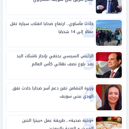
2
حادث مأساوي.. ارتفاع ضحايا انقلاب سيارة تقل
عمالًا إلى 14 شخصًا
3
الرئيس السيسي يحتفي بإنجاز ناشئات اليد
بعد بلوغ نصف نهائي كأس العالم
4
وزيرة التضامن تقرر دعم أسر ضحايا حادث نفق
الودي ببني سويف
5
«وجبة صحية».. طريقة عمل «بيتزا الجبن
القريش» الغنية بالبروتين