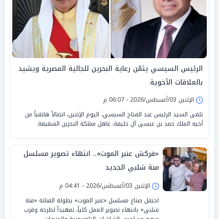
الرئيس السيسي يثمّن رعاية البحرين للجالية المصرية ويشيد
بالعلاقات الأخوية
الإثنين 03/أغسطس/2026 - 06:07 م
تلقى السيد الرئيس عبد الفتاح السيسي، اليوم الإثنين، اتصالاً هاتفياً من
أخيه الملك حمد بن عيسى آل خليفة، عاهل مملكة البحرين الشقيقة.
«فركش عنبر الموت».. انتهاء تصوير مسلسل
منة شلبي الجديد
الإثنين 03/أغسطس/2026 - 04:41 م
احتفل صناع مسلسل «عنبر الموت» بطولة الفنانة «منة
شلبي» بانتهاء تصوير العمل كلياً، تمهيداً لطرحه وقرب
عرضه عبر إحدى الشاشات التلفزيونية والمنصات