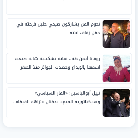
نجوم الفن يشاركون صبحي خليل فرحته في
حفل زفاف ابنته
روفانا أيمن طه.. فنانة تشكيلية شابة صنعت
اسمها بالإبداع وحصدت الجوائز منذ الصغر
نبيل أبوالياسين: «الفار السياسي»
و«ديكتاتورية الميم» يدفنان «نزاهة الفيفا»..
وإقالة «إنفانتينو» باتت حتمية