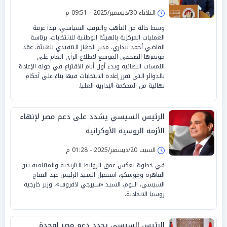
الثلاثاء 30/ديسمبر/2025 - 09:51 م
وسط حالة من التأهب والترقب السياسي، تبدأ غرفة
العمليات المركزية بالهيئة الوطنية للانتخابات، برئاسة
القاضي أحمد بنداري، مدير الجهاز التنفيذي للهيئة، عقد
مؤتمرها الصحفي الموسع لاطلاع الرأي العام على
اللمسات النهائية وبدء أول أيام الاقتراع في جولة الإعادة
بالدوائر التي تقرر إعادة الانتخابات فيها بناءً على أحكام
نهائية من المحكمة الإدارية العليا.
الرئيس السيسي يشدد على دعم مصر لإنهاء
الأزمة الروسية الأوكرانية
السبت 20/ديسمبر/2025 - 01:28 م
في خطوة تعكس عمق الروابط التاريخية والمتنامية بين
القاهرة وموسكو، استقبل السيد الرئيس عبد الفتاح
السيسي، اليوم، السيد «سيرجي لافروف»، وزير خارجية
روسيا الاتحادية.
الرئيس السيسي يجدد دعم مصر لوحدة