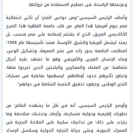
وعزيمتها الراسخة، فى تعظيم الاستفادة من ثرواتها.
وأضاف الرئيس السيسى:"ومن دواعى الفخر؛ أن تأتى احتفالية
مصر بيوم أفريقيا هذا العام، من قلب جامعة القاهرة هذا الصرح
الأكاديمي العريق، الذي لا يقتصر إشعاعه على مصر فحسب، بل
يمتد ليشمل أفريقيا والشرق الأوسط. فمنذ تأسيسها عام 1908؛
اضطلعت الجامعة بدور رائد فى نشر المعرفة، وتشكيل الوعى،
وبناء الإنسان العربى والأفريقي وهو ما تشهد عليه أجيال
متعاقبة؛ من العلماء والمفكرين والباحثين الذين تخرجوا منها،
وتجاوز تأثيرهم حدود أوطانهم، ليسهموا بفاعلية فى مسارات
التحرر الوطنى، وجهود تحقيق التنمية الشاملة فى دولهم".
وأوضح الرئيس السيسى، أنه فى ظل ما يشهده العالم؛ من
تطورات إقليمية ودولية متسارعة، وأزمات وتحديات متلاحقة وما
يترتب على ذلك؛ من تداعيات سلبية على الملاحة البحرية فى
الممرات الحيوية، وعلى حركة التجارة الدولية وسلاسل الإمداد