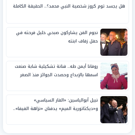
هل يجسد توم كروز شخصية النبي محمد؟.. الحقيقة الكاملة
نجوم الفن يشاركون صبحي خليل فرحته في
حفل زفاف ابنته
روفانا أيمن طه.. فنانة تشكيلية شابة صنعت
اسمها بالإبداع وحصدت الجوائز منذ الصغر
نبيل أبوالياسين: «الفار السياسي»
و«ديكتاتورية الميم» يدفنان «نزاهة الفيفا»..
وإقالة «إنفانتينو» باتت حتمية