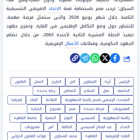
السياق؛ ترحب مصر باستضافة قمة
الاتحاد
الافريقى التنسيقية
الثامنة خلال شهر يونيو 2026 والتى ستمثل فرصة مهمة،
للتشاور حول وضع التكامل الإقليمى فى القارة، وتعزيز جهود
تنفيذ الخطة العشرية الثانية لأجندة 2063، من خلال تضافر
الجهود الحكومية، وقطاعات
الأعمال
الإفريقية.
شارك
الرئيس
أرزة
الشناوي
البن
التاريخ
العمل
القانون
الجامعة
عمل
السلام
التضامن
رحلة جديدة
المتحدث الرسمي باسم رئاسة الجمهورية
الملاحة
البناء
إفريقيا
المشروعات
مرحلة جديدة
مصر
مشروع
التجارة
رئاسة الجمهورية
السيسى
التوتر
التنمية
جامعة القاهرة
الغذاء
عبد الفتاح السيسي
الطاقة
أمن
مشروعات
القارة الإفريقية
القاهرة
محمد الشناوى
قواعد القانون الدولي