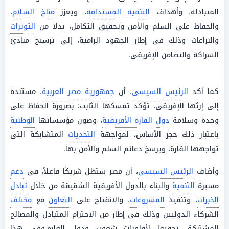
المتبادلة، وأهداف
التنمية المستدامة
، ويعزز
مناخ
السلام
،
والحفاظ على السلم والأمن وتحقيق التكامل، بدلا من
التوترات
والنزاعات وذلك فى إطار الجهود الرامية، إلى ترسيخ مبادئ
الشراكة والتضامن الإفريقى.
كما أكد
الرئيس السيسى
، أن
جمهورية مصر العربية
، مستندة
إلى إرثها الإفريقى، تؤكد تمسكها الثابت؛ بضرورة الحفاظ على
وحدة وسلامة
دول
القارة الأفريقية
، وصون مؤسساتها
الوطنية
باعتبار ذلك حجر الأساس، لمواجهة
التحديات
المتشابكة التى
تواجهها القارة، ويرسخ دعائم السلم والأمن بها.
وأضاف
الرئيس السيسى
، أن مصر ستظل شريكًا فاعلاً، فى
دعم
مسيرة
التنمية
والبناء بالدول الأفريقية الشقيقة من خلال
تبادل
الخبرات
، وتنفيذ
المشروعات
، والانفتاح على
التعاون
مع
مختلف
الشركاء الدوليين وذلك فى إطار من الاحترام المتبادل والمصالح
المشتركة، تحقيقا لأولويات شعوب ودول القارة.وفى هذا