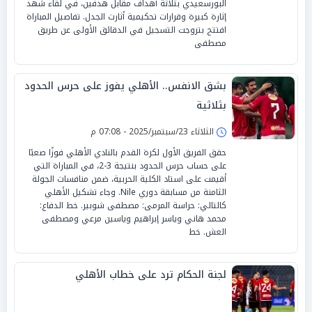
البورسعيدي بثلاثة أهداف مقابل هدفين، في لقاء شهد
إثارة كبيرة وقرارات تحكيمية أثارت الجدل. تفاصيل المباراة
افتتح بتروجت التسجيل في الدقائق الأولى عن طريق
مصطفى
بشق الانفس.. الأهلي يفوز على حرس الحدود
بثلاثية
الثلاثاء 23/سبتمبر/2025 - 07:08 م
حقق الفريق الأول لكرة القدم بالنادي الأهلي فوزًا صعبًا
على حساب حرس الحدود بنتيجة 3-2، في المباراة التي
أقيمت على استاد الكلية الحربية، ضمن منافسات الجولة
الثامنة من مسابقة دوري Nile. وجاء تشكيل الأهلي
كالتالي: حراسة المرمى: مصطفى شوبير. خط الدفاع:
محمد هاني وياسر إبراهيم وياسين مرعي ومصطفى
العش. خط
لجنة الحكام ترد على خطاب الأهلي