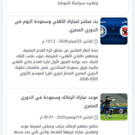
ونظيره سيراميكا كليوباترا.
بث مباشر لمباراة الأهلي وسموحة اليوم في
الدوري المصري
الإثنين 23/فبراير/2026 - 10:12 م
تتجه أنظار الملايين من عشاق كرة القدم المصرية،
وجماهير «النادي الأهلي» العريضة، صوب ملعب اللقاء
الليلة، حيث يواجه الفريق الأول لكرة القدم بنادي الأهلي
نظيره فريق سموحة السكندري، ضمن منافسات بطولة
الدوري المصري الممتاز (دوري نايل) للموسم الكروي
2025-2026.
موعد مباراة الزمالك وسموحة في الدوري
المصري
الإثنين 10/نوفمبر/2025 - 05:37 م
تتطلع جماهير الزمالك بترقب وحماس لمعرفة موعد
وتفاصيل مباراة فريقها القادمة، والتي تأتي بعد صدمة