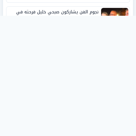
نجوم الفن يشاركون صبحي خليل فرحته في
حفل زفاف ابنته
روفانا أيمن طه.. فنانة تشكيلية شابة صنعت
اسمها بالإبداع وحصدت الجوائز منذ الصغر
نبيل أبوالياسين: «الفار السياسي»
و«ديكتاتورية الميم» يدفنان «نزاهة الفيفا»..
وإقالة «إنفانتينو» باتت حتمية