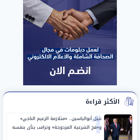
الأكثر قراءة
1
نبيل أبوالياسين.. «متلازمة الزعيم الناجي»
و«فخ الشرعية المزدوجة» وترامب ينأى بنفسه
وحليفه في «ميتم استراتيجي»