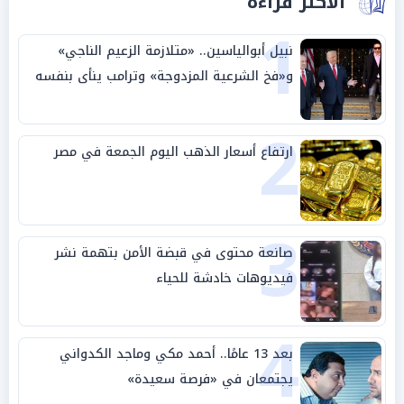
الأكثر قراءة
1
نبيل أبوالياسين.. «متلازمة الزعيم الناجي»
و«فخ الشرعية المزدوجة» وترامب ينأى بنفسه
وحليفه في «ميتم استراتيجي»
2
ارتفاع أسعار الذهب اليوم الجمعة في مصر
3
صانعة محتوى في قبضة الأمن بتهمة نشر
فيديوهات خادشة للحياء
4
بعد 13 عامًا.. أحمد مكي وماجد الكدواني
يجتمعان في «فرصة سعيدة»