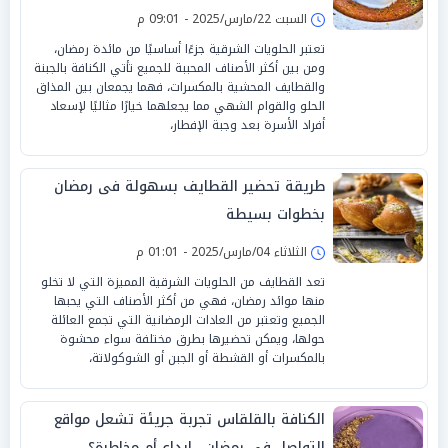
السبت 22/مارس/2025 - 09:01 م
تعتبر الحلويات الشرقية جزءًا أساسيًا من مائدة رمضان،
ومن بين أكثر الأصناف المحببة للجميع تأتي الكنافة بالجبنة
والقطايف المحشية بالمكسرات، فهما يجمعان بين المذاق
الحلو والقوام الشهي مما يجعلهما خيارًا مثاليًا لإسعاد
أفراد الأسرة بعد وجبة الإفطار،
طريقة تحضير القطايف بسهولة فى رمضان
بخطوات بسيطة
الثلاثاء 04/مارس/2025 - 01:01 م
تعد القطايف من الحلويات الشرقية المميزة التي لا تخلو
منها موائد رمضان، فهي من أكثر الأصناف التي يحبها
الجميع وتعتبر من العادات الرمضانية التي تجمع العائلة
حولها، ويمكن تحضيرها بطرق مختلفة سواء محشوة
بالمكسرات أو القشطة أو الجبن أو الشوكولاتة،
الكنافة بالقلقاس تجربة جريئة تشعل مواقع
التواصل في رمضان.. إبداع أم مخاطرة؟