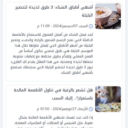
أشهى أطباق الشتاء: 3 طرق لذيذة لتحضير
البليلة
السبت 07/ديسمبر/2024 - 11:09 م
يُعد فصل الشتاء من أفضل الفصول للاستمتاع بالأطعمة
الدافئة التي تمنح الجسم الشعور بالراحة والدفء، وتعتبر
البليلة من أشهر الأطباق التي يُفضل تناولها خلال هذا
الموسم، البليلة هي طبق شعبي يتكون أساساً من
القمح المغلي ويُقدَّم بطرق مختلفة مع إضافات متنوعة
تجعلها لذيذة ومغذية، في هذا المقال يقدم لكِ القارىء
نيوز 3 طرق لذيذة لتحضير البليلة التي ستجعلك تستمتع
بأشهى أطباق الشتاء.
هل تشعر بالرغبة في تناول الأطعمة المالحة
باستمرار؟.. إليك السبب
الأربعاء 27/نوفمبر/2024 - 01:50 م
إذا كنت تجد نفسك تشتهي الأطعمة المالحة بشكل
مفرط، مثل الشيبس أو المخللات أو المكسرات المملحة،