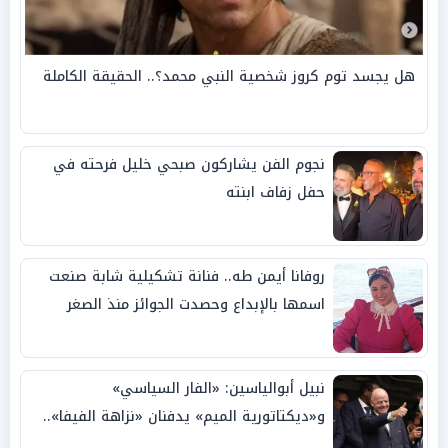
هل يجسد توم كروز شخصية النبي محمد؟.. الحقيقة الكاملة
نجوم الفن يشاركون صبحي خليل فرحته في
حفل زفاف ابنته
روفانا أيمن طه.. فنانة تشكيلية شابة صنعت
اسمها بالإبداع وحصدت الجوائز منذ الصغر
نبيل أبوالياسين: «الفار السياسي»
و«ديكتاتورية الميم» يدفنان «نزاهة الفيفا»..
وإقالة «إنفانتينو» باتت حتمية