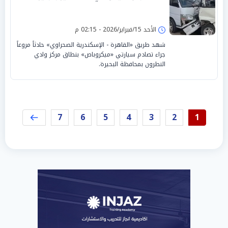
الأحد 15/فبراير/2026 - 02:15 م
شهد طريق «القاهرة - الإسكندرية الصحراوي» حادثاً مروعاً
جراء تصادم سيارتي «ميكروباص» بنطاق مركز وادي
النطرون بمحافظة البحيرة.
7
6
5
4
3
2
1