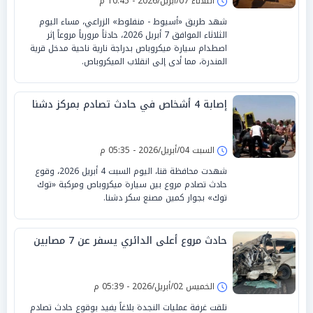
الثلاثاء 07/أبريل/2026 - 10:45 م
شهد طريق «أسيوط - منفلوط» الزراعي، مساء اليوم
الثلاثاء الموافق 7 أبريل 2026، حادثاً مرورياً مروعاً إثر
اصطدام سيارة ميكروباص بدراجة نارية ناحية مدخل قرية
المندرة، مما أدى إلى انقلاب الميكروباص.
إصابة 4 أشخاص في حادث تصادم بمركز دشنا
السبت 04/أبريل/2026 - 05:35 م
شهدت محافظة قنا، اليوم السبت 4 أبريل 2026، وقوع
حادث تصادم مروع بين سيارة ميكروباص ومركبة «توك
توك» بجوار كمين مصنع سكر دشنا.
حادث مروع أعلى الدائري يسفر عن 7 مصابين
الخميس 02/أبريل/2026 - 05:39 م
تلقت غرفة عمليات النجدة بلاغاً يفيد بوقوع حادث تصادم