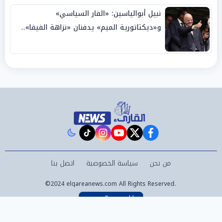
نبيل أبوالياسين: «الفار السياسي»
و«ديكتاتورية الميم» يدفنان «نزاهة الفيفا»..
وإقالة «إنفانتينو» باتت حتمية
instagram
tiktok
youtube
twitter
facebook
من نحن
سياسة الخصوصية
اتصل بنا
©2024 elqareanews.com All Rights Reserved.
Powered by