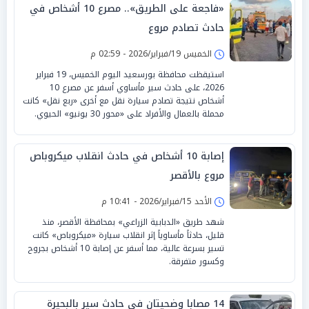
«فاجعة على الطريق».. مصرع 10 أشخاص في
حادث تصادم مروع
الخميس 19/فبراير/2026 - 02:59 م
استيقظت محافظة بورسعيد اليوم الخميس، 19 فبراير
2026، على حادث سير مأساوي أسفر عن مصرع 10
أشخاص نتيجة تصادم سيارة نقل مع أخرى «ربع نقل» كانت
محملة بالعمال والأفراد على «محور 30 يونيو» الحيوي.
إصابة 10 أشخاص في حادث انقلاب ميكروباص
مروع بالأقصر
الأحد 15/فبراير/2026 - 10:41 م
شهد طريق «الدبابية الزراعي» بمحافظة الأقصر، منذ
قليل، حادثاً مأساوياً إثر انقلاب سيارة «ميكروباص» كانت
تسير بسرعة عالية، مما أسفر عن إصابة 10 أشخاص بجروح
وكسور متفرقة.
14 مصابا وضحيتان في حادث سير بالبحيرة