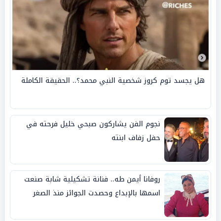
هل يجسد توم كروز شخصية النبي محمد؟.. الحقيقة الكاملة
نجوم الفن يشاركون صبحي خليل فرحته في
حفل زفاف ابنته
روفانا أيمن طه.. فنانة تشكيلية شابة صنعت
اسمها بالإبداع وحصدت الجوائز منذ الصغر