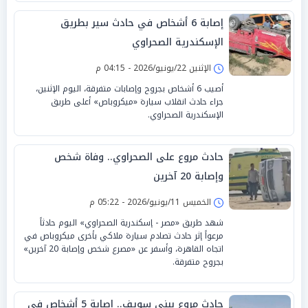
إصابة 6 أشخاص في حادث سير بطريق
الإسكندرية الصحراوي
الإثنين 22/يونيو/2026 - 04:15 م
أصيب 6 أشخاص بجروح وإصابات متفرقة، اليوم الإثنين،
جراء حادث انقلاب سيارة «ميكروباص» أعلى طريق
الإسكندرية الصحراوي.
حادث مروع على الصحراوي.. وفاة شخص
وإصابة 20 آخرين
الخميس 11/يونيو/2026 - 05:22 م
شهد طريق «مصر - إسكندرية الصحراوي» اليوم حادثاً
مرعواً إثر حادث تصادم سيارة ملاكي بأخرى ميكروباص في
اتجاه القاهرة، وأسفر عن «مصرع شخص وإصابة 20 آخرين»
بجروح متفرقة.
حادث مروع ببني سويف.. إصابة 5 أشخاص في