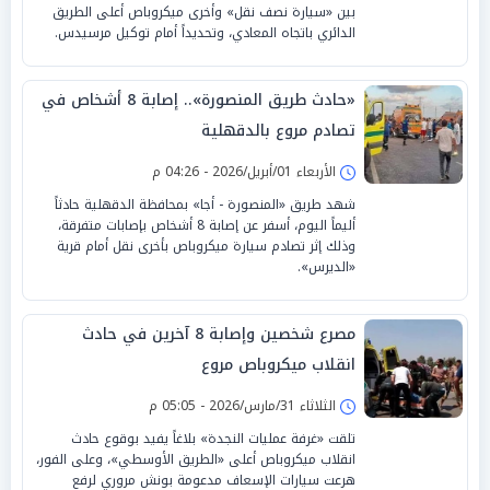
بين «سيارة نصف نقل» وأخرى ميكروباص أعلى الطريق
الدائري باتجاه المعادي، وتحديداً أمام توكيل مرسيدس.
«حادث طريق المنصورة».. إصابة 8 أشخاص في
تصادم مروع بالدقهلية
الأربعاء 01/أبريل/2026 - 04:26 م
شهد طريق «المنصورة - أجا» بمحافظة الدقهلية حادثاً
أليماً اليوم، أسفر عن إصابة 8 أشخاص بإصابات متفرقة،
وذلك إثر تصادم سيارة ميكروباص بأخرى نقل أمام قرية
«الديرس».
مصرع شخصين وإصابة 8 آخرين في حادث
انقلاب ميكروباص مروع
الثلاثاء 31/مارس/2026 - 05:05 م
تلقت «غرفة عمليات النجدة» بلاغاً يفيد بوقوع حادث
انقلاب ميكروباص أعلى «الطريق الأوسطي»، وعلى الفور،
هرعت سيارات الإسعاف مدعومة بونش مروري لرفع