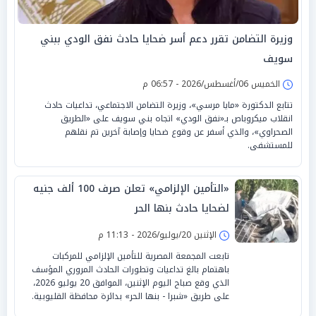
وزيرة التضامن تقرر دعم أسر ضحايا حادث نفق الودي ببني
سويف
الخميس 06/أغسطس/2026 - 06:57 م
تتابع الدكتورة «مايا مرسي»، وزيرة التضامن الاجتماعي، تداعيات حادث
انقلاب ميكروباص بـ«نفق الودي» اتجاه بني سويف على «الطريق
الصحراوي»، والذي أسفر عن وقوع ضحايا وإصابة آخرين تم نقلهم
للمستشفى.
«التأمين الإلزامي» تعلن صرف 100 ألف جنيه
لضحايا حادث بنها الحر
الإثنين 20/يوليو/2026 - 11:13 م
تابعت المجمعة المصرية للتأمين الإلزامي للمركبات
باهتمام بالغ تداعيات وتطورات الحادث المروري المؤسف
الذي وقع صباح اليوم الإثنين، الموافق 20 يوليو 2026،
على طريق «شبرا - بنها الحر» بدائرة محافظة القليوبية.