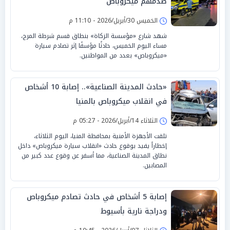
صدمهم ميكروباص
الخميس 30/أبريل/2026 - 11:10 م
شهد شارع «مؤسسة الزكاة» بنطاق قسم شرطة المرج،
مساء اليوم الخميس، حادثًا مؤسفًا إثر تصادم سيارة
«ميكروباص» بعدد من المواطنين.
«حادث المدينة الصناعية».. إصابة 10 أشخاص
في انقلاب ميكروباص بالمنيا
الثلاثاء 14/أبريل/2026 - 05:27 م
تلقت الأجهزة الأمنية بمحافظة المنيا، اليوم الثلاثاء،
إخطاراً يفيد بوقوع حادث «انقلاب سيارة ميكروباص» داخل
نطاق المدينة الصناعية، مما أسفر عن وقوع عدد كبير من
المصابين.
إصابة 5 أشخاص في حادث تصادم ميكروباص
ودراجة نارية بأسيوط