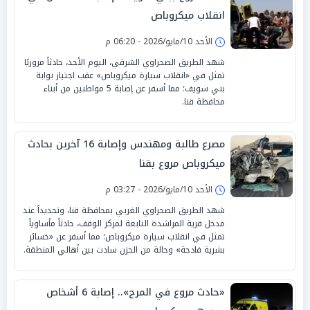
انقلاب ميكروباص
الأحد 10/مايو/2026 - 06:20 م
شهد الطريق الصحراوي الشرقي، اليوم الأحد، حادثاً مروريًا
تمثل في «انقلاب سيارة ميكروباص» عقب اجتياز بوابة
بني سويف؛ مما أسفر عن إصابة 5 مواطنين من أبناء
محافظة قنا.
مصرع طالبة ومهندس وإصابة 16 آخرين بحادث
ميكروباص مروع بقنا
الأحد 10/مايو/2026 - 03:27 م
شهد الطريق الصحراوي الغربي بمحافظة قنا، وتحديداً عند
مدخل قرية المراشدة التابعة لمركز الوقف، حادثاً مأساوياً
تمثل في انقلاب سيارة ميكروباص؛ مما أسفر عن «خسائر
بشرية فادحة» وحالة من الحزن سادت بين أهالي المنطقة.
«حادث مروع في المرج».. إصابة 6 أشخاص