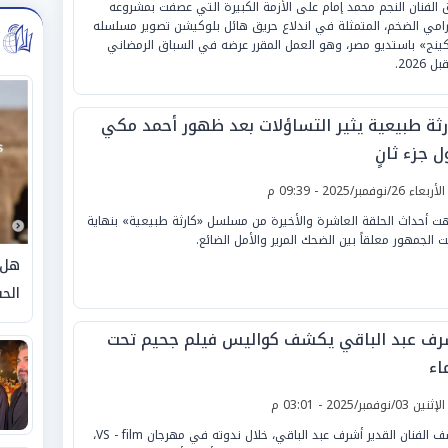
 الفنان النجم محمد إمام على الأزمة الكبيرة التي عصفت بمشروعه
رامي الضخم، المتمثلة في اندلاع حريق هائل بلوكيشن تصوير مسلسله
كينج» باستديو مصر، وهو العمل المقرر عرضه في السباق الرمضاني
ل 2026.
رثة طبيعية يثير التساؤلات بعد ظهور أحمد مكي
 جزء ثانٍ
لأربعاء 26/نوفمبر/2025 - 09:39 م
هت أحداث الحلقة العاشرة والأخيرة من مسلسل «كارثة طبيعية» بنهاية
ت الجمهور معلقاً بين الضحك المرير والأمل الضائع.
هل 
الحق
رف عبد الباقي يكشف كواليس فيلم جحيم تحت
اء
لإثنين 03/نوفمبر/2025 - 03:01 م
كشف الفنان القدير أشرف عبد الباقي، خلال ندوته في مهرجان VS - film،