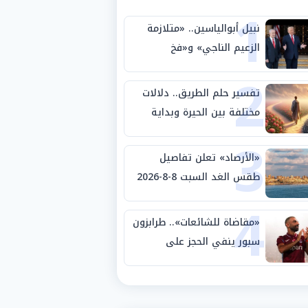
1
نبيل أبوالياسين.. «متلازمة
الزعيم الناجي» و«فخ
2
الشرعية المزدوجة» وترامب
ينأى بنفسه وحليفه في
تفسير حلم الطريق.. دلالات
«ميتم استراتيجي»
مختلفة بين الحيرة وبداية
3
مرحلة جديدة
«الأرصاد» تعلن تفاصيل
طقس الغد السبت 8-8-2026
4
والظواهر الجوية
«مقاضاة للشائعات».. طرابزون
سبور ينفي الحجز على
مستحقات محمد صلاح