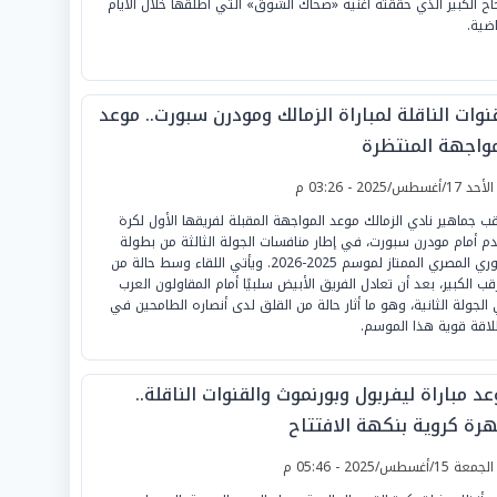
جاح الكبير الذي حققته أغنية «صحاك الشوق» التي أطلقها خلال الأيام
اضية.
نوات الناقلة لمباراة الزمالك ومودرن سبورت.. موعد
مواجهة المنتظرة
لأحد 17/أغسطس/2025 - 03:26 م
قب جماهير نادي الزمالك موعد المواجهة المقبلة لفريقها الأول لكرة
دم أمام مودرن سبورت، في إطار منافسات الجولة الثالثة من بطولة
الدوري المصري الممتاز لموسم 2025-2026. ويأتي اللقاء وسط حالة من
رقب الكبير، بعد أن تعادل الفريق الأبيض سلبيًا أمام المقاولون العرب
الجولة الثانية، وهو ما أثار حالة من القلق لدى أنصاره الطامحين في
لاقة قوية هذا الموسم.
د مباراة ليفربول وبورنموث والقنوات الناقلة..
رة كروية بنكهة الافتتاح
لجمعة 15/أغسطس/2025 - 05:46 م