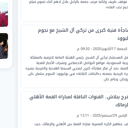
موقف طريف ولكنه مرعب جمعه بالراحل عادل أدهم أثناء تصوير فيلم
يم تحت الماء».
اجأة فنية كبرى من تركي آل الشيخ مع نجوم
ليوود
لجمعة 17/أكتوبر/2025 - 09:20 م
ل المستشار تركي آل الشيخ، رئيس الهيئة العامة للترفيه بالمملكة
ربية السعودية، مواقع التواصل الاجتماعي ونشرات الأخبار الفنية
المية، بعد أن فجّر مفاجأة كبرى لمحبي السينما الهندية والعربية بنشره
ة تاريخية جمعته بـ«الخانات الثلاثة» في بوليوود: النجوم سلمان خان،
وخان، وعامر خان.
رج ببلاش.. القنوات الناقلة لمباراة القمة الأهلي
زمالك
لإثنين 29/سبتمبر/2025 - 12:11 م
قب جماهير الكرة المصرية مباراة القمة بين الأهلي والزمالك، حيث