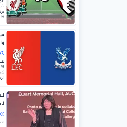
تتج
«أن
مرت
2025-2026، في أجواء يتوقع أن تك
مو
وال
ا
كري
الر
نا
ا
احت