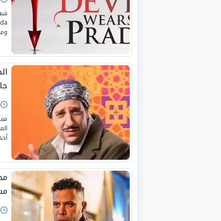
ومن
جا
ا
مسل
أحد
مح
مس
ا