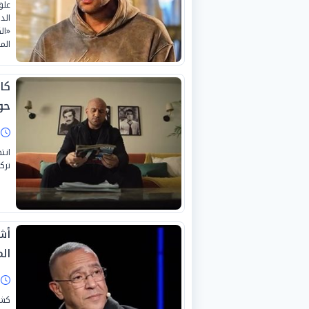
علق
الد
«ال
المقب
كا
حول
ا
انت
ترك
أش
الم
ا