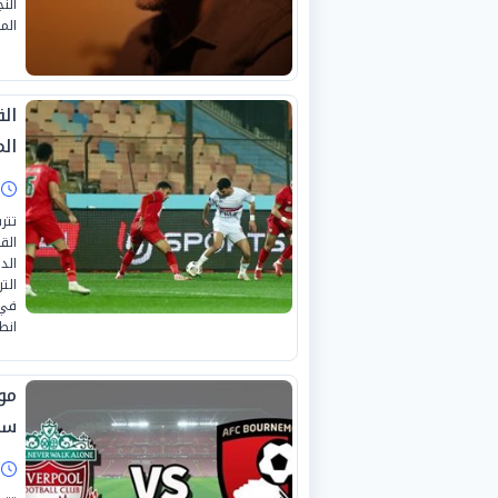
الن
الم
الق
ال
ا
تتر
الق
الت
في 
انط
موع
سه
ا