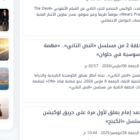
شهدت كواليس التحضير للجزء الثاني من الفيلم الأيقوني «The Devil
Wears Prada» موقفاً طريفاً وغير متوقع، تصدر عناوين الأخبار الفنية
صات التواصل الاجتماعي.
الحلقة 2 من مسلسل «النص التاني».. «مهمة
سوسية في حلوان»
لجمعة 06/مارس/2026 - 02:57 م
سل «النص التاني».. تتجه أنظار عشاق الكوميديا التاريخية والدراما
الملحمية الليلة، الجمعة 6 مارس 2026، نحو شاشة قناة «ON» لمتابعة
اث الحلقة الثانية من مسلسل «النص التاني».
مد إمام يعلق لأول مرة على حريق لوكيشن
لسل «الكينج»
لجمعة 28/نوفمبر/2025 - 10:44 م