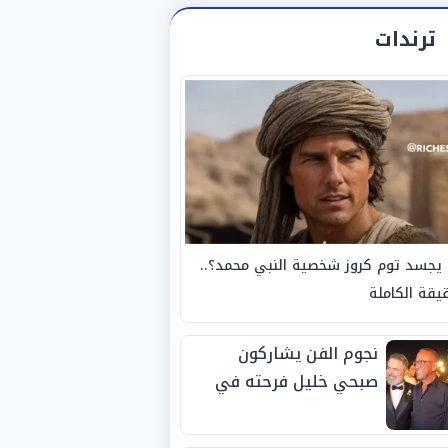
ترندات
يجسد توم كروز شخصية النبي محمد؟..
يقة الكاملة
نجوم الفن يشاركون
صبحي خليل فرحته في
حفل زفاف ابنته