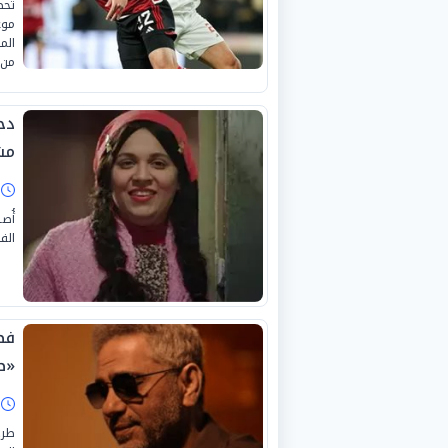
تحظ
موع
الم
من 
دخ
مش
ا
أُص
الف
فض
«ص
ا
طرح