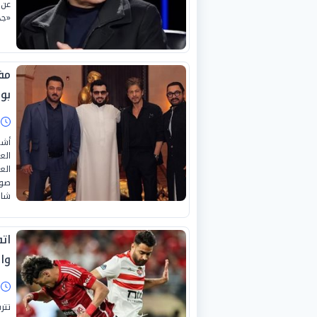
عن 
«جح
مف
بو
ا
أشع
الع
الع
صور
شار
اتف
وال
ا
تتر