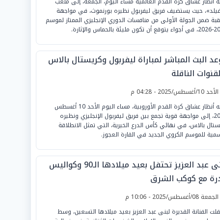
ه أنظار عشاق كرة القدم العالمية مساء اليوم، الجمعة، إلى ملعب
فيلد»، حيث يستضيف فريق ليفربول نظيره بورنموث، في مواجهة
قبة ضمن الجولة الأولى من منافسات الدوري الإنجليزي الممتاز لموسم
ون مليئة بالحماس والإثارة.
عد البث المباشر لمباراة ليفربول وكريستال بالاس
قنوات الناقلة
لأحد 10/أغسطس/2025 - 04:28 م
تتجه أنظار عشاق كرة القدم الأوروبية، مساء اليوم الأحد 10 أغسطس
2025، إلى مواجهة قوية تجمع بين فريق ليفربول الإنجليزي ونظيره
ستال بالاس، في نهائي كأس الدرع الخيرية، التي تمثل الانطلاقة
سمية للموسم الكروي الجديد في القارة العجوز.
لبنى عبد العزيز تحتفل بعيد ميلادها الـ90 وكواليس
درة مع كوكب الشرق
لجمعة 08/أغسطس/2025 - 10:06 م
فلت الفنانة القديرة لبنى عبد العزيز بعيد ميلادها التسعين، وسط