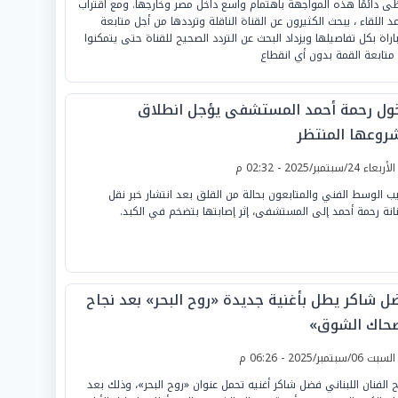
ى دائمًا هذه المواجهة باهتمام واسع داخل مصر وخارجها. ومع اقتراب
د اللقاء ، يبحث الكثيرون عن القناة الناقلة وترددها من أجل متابعة
باراة بكل تفاصيلها ويزداد البحث عن التردد الصحيح للقناة حتى يتمكنوا
متابعة القمة بدون أي انقطاع
ول رحمة أحمد المستشفى يؤجل انطلاق
روعها المنتظر
لأربعاء 24/سبتمبر/2025 - 02:32 م
يب الوسط الفني والمتابعون بحالة من القلق بعد انتشار خبر نقل
نانة رحمة أحمد إلى المستشفى، إثر إصابتها بتضخم في الكبد.
ل شاكر يطل بأغنية جديدة «روح البحر» بعد نجاح
حاك الشوق»
لسبت 06/سبتمبر/2025 - 06:26 م
 الفنان اللبناني فضل شاكر أغنيه تحمل عنوان «روح البحر»، وذلك بعد