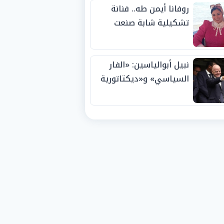
روفانا أيمن طه.. فنانة
تشكيلية شابة صنعت
اسمها بالإبداع وحصدت
الجوائز منذ الصغر
نبيل أبوالياسين: «الفار
السياسي» و«ديكتاتورية
الميم» يدفنان «نزاهة
الفيفا».. وإقالة
«إنفانتينو» باتت حتمية