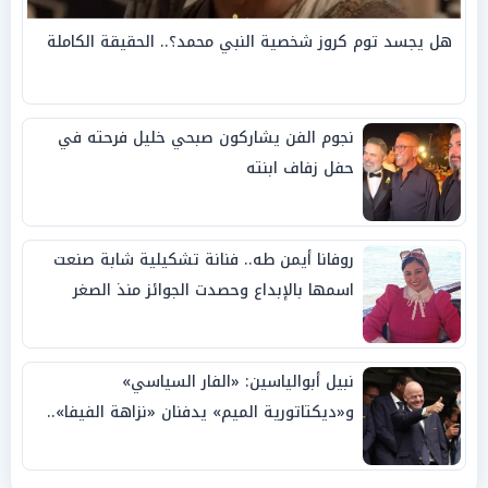
هل يجسد توم كروز شخصية النبي محمد؟.. الحقيقة الكاملة
نجوم الفن يشاركون صبحي خليل فرحته في
حفل زفاف ابنته
روفانا أيمن طه.. فنانة تشكيلية شابة صنعت
اسمها بالإبداع وحصدت الجوائز منذ الصغر
نبيل أبوالياسين: «الفار السياسي»
و«ديكتاتورية الميم» يدفنان «نزاهة الفيفا»..
وإقالة «إنفانتينو» باتت حتمية