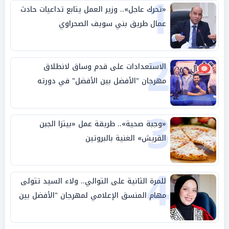
1
«تحرك عاجل».. وزير العمل يتابع تداعيات حادث
عمال طريق بني سويف الصحراوي
2
الاستعدادات على قدم وساق لانطلاق
مهرجان "الأفضل بين الأفضل" في دورته
الخامسة
3
«وجبة صحية».. طريقة عمل «بيتزا الجبن
القريش» الغنية بالبروتين
4
للمرة الثانية على التوالي.. ولاء السيد تتولى
مهام المنسق الإعلامي لمهرجان "الأفضل بين
الأفضل" في دورته الخامسة