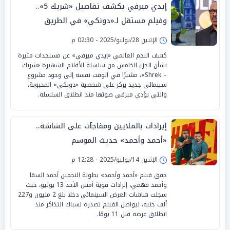
إيدي ميرفي يكشف تفاصيل «شريك 5»..
وفيلم مستقل لـ«دونكي» في الطريق
الإثنين 28/يوليو/2025 - 02:30 م
كشف النجم العالمي «إيدي ميرفي» عن مستجدات مثيرة
بشأن الجزء الخامس من سلسلة الأفلام الشهيرة «شريك
– Shrek»، مشيرًا في الوقت نفسه إلى وجود مشروع
سينمائي جديد يركز على شخصية «دونكي» المحبوبة،
والتي يؤدي ميرفي صوتها منذ انطلاق السلسلة.
إيرادات بالملايين ومفاجآت على الشاشة..
«أحمد وأحمد» حديث الموسم
الإثنين 14/يوليو/2025 - 12:28 م
حقق فيلم «أحمد وأحمد» بطولة النجمين أحمد السقا
وأحمد فهمي، إيرادات قوية أمس الأحد 13 يوليو، حيث
سجلت شاشات العرض السينمائي دخلا بلغ 2 مليون و227
ألف جنيه، ليواصل الفيلم تصدره لشباك التذاكر منذ
انطلاق عرضه قبل 11 يومًا.