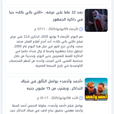
بعد 22 عاما على عرضه.. «اللي بالي بالك» حيا
في ذاكرة الجمهور
الأربعاء 09/يوليو/2025 - 07:11 م
تمر اليوم، الأربعاء 9 يوليو 2025، الذكرى الـ22 على عرض
فيلم «اللي بالي بالك»، أحد أنجح أفلام الفنان محمد
سعد، والذي خرج للنور في مثل هذا اليوم عام 2003،
ليحقق نجاحا جماهيريا واسعا لا يزال صداه حاضرا في
الذاكرة الفنية للمصريين حتى اليوم، وتحديدًا من خلال
شخصية اللمبي، التي أصبحت واحدة من أشهر الشخصيات
الكوميدية في تاريخ السينما المصرية.
«أحمد وأحمد» يواصل التألق في شباك
التذاكر.. ويقترب من 15 مليون جنيه
الأحد 06/يوليو/2025 - 01:17 م
يواصل فيلم «أحمد وأحمد»، بطولة النجمين أحمد السقا
وأحمد فهمي، تحقيق نجاح لافت في شباك التذاكر، حيث