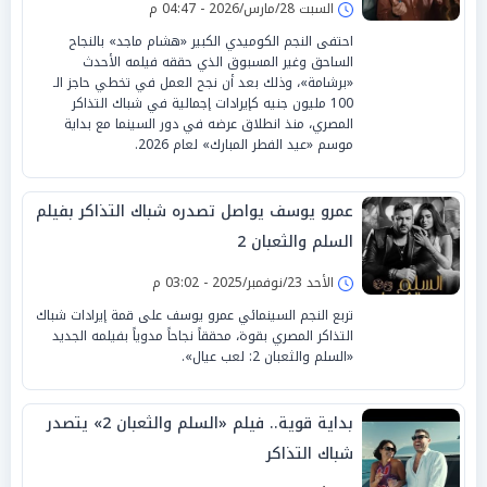
السبت 28/مارس/2026 - 04:47 م
احتفى النجم الكوميدي الكبير «هشام ماجد» بالنجاح
الساحق وغير المسبوق الذي حققه فيلمه الأحدث
«برشامة»، وذلك بعد أن نجح العمل في تخطي حاجز الـ
100 مليون جنيه كإيرادات إجمالية في شباك التذاكر
المصري، منذ انطلاق عرضه في دور السينما مع بداية
موسم «عيد الفطر المبارك» لعام 2026.
عمرو يوسف يواصل تصدره شباك التذاكر بفيلم
السلم والثعبان 2
الأحد 23/نوفمبر/2025 - 03:02 م
تربع النجم السينمائي عمرو يوسف على قمة إيرادات شباك
التذاكر المصري بقوة، محققاً نجاحاً مدوياً بفيلمه الجديد
«السلم والثعبان 2: لعب عيال».
بداية قوية.. فيلم «السلم والثعبان 2» يتصدر
شباك التذاكر