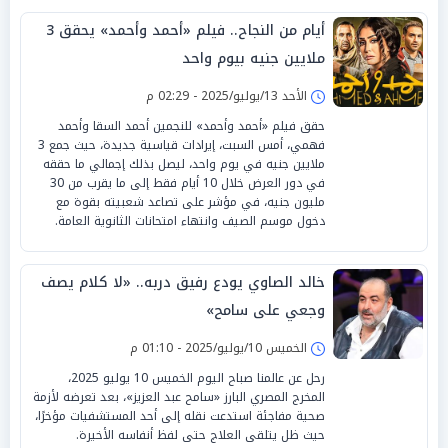
أيام من النجاح.. فيلم «أحمد وأحمد» يحقق 3
ملايين جنيه بيوم واحد
الأحد 13/يوليو/2025 - 02:29 م
حقق فيلم «أحمد وأحمد» للنجمين أحمد السقا وأحمد
فهمي، أمس السبت، إيرادات قياسية جديدة، حيث جمع 3
ملايين جنيه في يوم واحد، ليصل بذلك إجمالي ما حققه
في دور العرض خلال 10 أيام فقط إلى ما يقرب من 30
مليون جنيه، في مؤشر على تصاعد شعبيته بقوة مع
دخول موسم الصيف وانتهاء امتحانات الثانوية العامة.
خالد الصاوي يودع رفيق دربه.. «لا كلام يصف
وجعي على سامح»
الخميس 10/يوليو/2025 - 01:10 م
رحل عن عالمنا صباح اليوم الخميس 10 يوليو 2025،
المخرج المصري البارز «سامح عبد العزيز»، بعد تعرضه لأزمة
صحية مفاجئة استدعت نقله إلى أحد المستشفيات مؤخرًا،
حيث ظل يتلقى العلاج حتى لفظ أنفاسه الأخيرة.