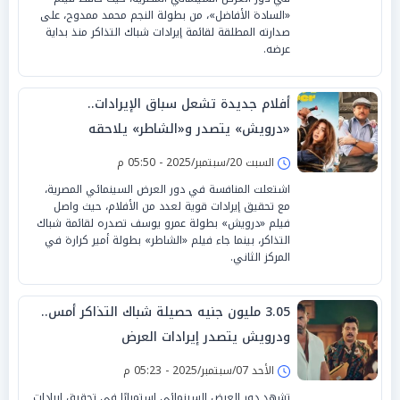
«السادة الأفاضل»، من بطولة النجم محمد ممدوح، على
صدارته المطلقة لقائمة إيرادات شباك التذاكر منذ بداية
عرضه.
أفلام جديدة تشعل سباق الإيرادات..
«درويش» يتصدر و«الشاطر» يلاحقه
السبت 20/سبتمبر/2025 - 05:50 م
اشتعلت المنافسة في دور العرض السينمائي المصرية،
مع تحقيق إيرادات قوية لعدد من الأفلام، حيث واصل
فيلم «درويش» بطولة عمرو يوسف تصدره لقائمة شباك
التذاكر، بينما جاء فيلم «الشاطر» بطولة أمير كرارة في
المركز الثاني.
3.05 مليون جنيه حصيلة شباك التذاكر أمس..
ودرويش يتصدر إيرادات العرض
الأحد 07/سبتمبر/2025 - 05:23 م
تشهد دور العرض السينمائي استمرارًا في تحقيق إيرادات