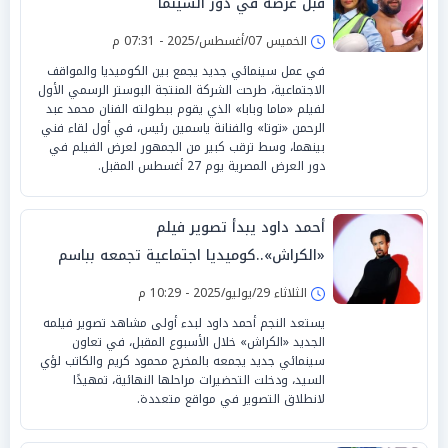
قبل عرضه في دور السينما
الخميس 07/أغسطس/2025 - 07:31 م
في عمل سينمائي جديد يجمع بين الكوميديا والمواقف
الاجتماعية، طرحت الشركة المنتجة البوستر الرسمي الأول
لفيلم «ماما وبابا» الذي يقوم ببطولته الفنان محمد عبد
الرحمن «توتا» والفنانة ياسمين رئيس، في أول لقاء فني
بينهما، وسط ترقب كبير من الجمهور لعرض الفيلم في
دور العرض المصرية يوم 27 أغسطس المقبل.
أحمد داود يبدأ تصوير فيلم
«الكراش»..كوميديا اجتماعية تجمعه بباسم
سمرة وميرنا جميل
الثلاثاء 29/يوليو/2025 - 10:29 م
يستعد النجم أحمد داود لبدء أولى مشاهد تصوير فيلمه
الجديد «الكراش» خلال الأسبوع المقبل، في تعاون
سينمائي جديد يجمعه بالمخرج محمود كريم والكاتب لؤي
السيد، ودخلت التحضيرات مراحلها النهائية، تمهيدًا
لانطلاق التصوير في مواقع متعددة.