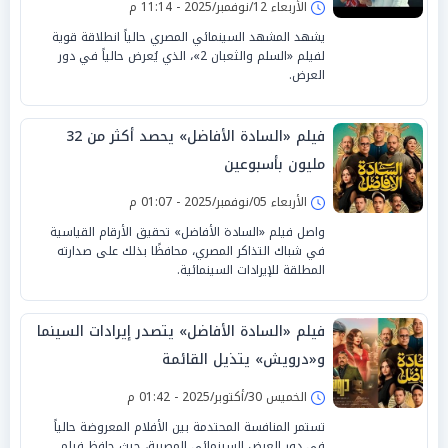
الأربعاء 12/نوفمبر/2025 - 11:14 م
يشهد المشهد السينمائي المصري حالياً انطلاقة قوية
لفيلم «السلم والثعبان 2»، الذي يُعرض حالياً في دور
العرض.
فيلم «السادة الأفاضل» يحصد أكثر من 32
مليون بأسبوعين
الأربعاء 05/نوفمبر/2025 - 01:07 م
واصل فيلم «السادة الأفاضل» تحقيق الأرقام القياسية
في شباك التذاكر المصري، محافظًا بذلك على صدارته
المطلقة للإيرادات السينمائية.
فيلم «السادة الأفاضل» يتصدر إيرادات السينما
و«درويش» يتذيل القائمة
الخميس 30/أكتوبر/2025 - 01:42 م
تستمر المنافسة المحتدمة بين الأفلام المعروضة حالياً
في دور العرض السينمائي المصرية، حيث حافظ فيلم