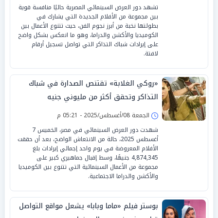
تشهد دور العرض السينمائي المصرية حاليًا منافسة قوية
بين مجموعة من الأفلام الجديدة التي يشارك في
بطولتها نخبة من أبرز نجوم الفن، حيث تتنوع الأعمال بين
الكوميديا والأكشن والدراما، وهو ما انعكس بشكل واضح
على إيرادات شباك التذاكر التي تواصل تسجيل أرقام
لافتة.
«روكي الغلابة» تقتنص الصدارة في شباك
التذاكر وتحقق أكثر من مليوني جنيه
الجمعة 08/أغسطس/2025 - 05:21 م
شهدت دور العرض السينمائي في مصر، الخميس 7
أغسطس 2025، حالة من الانتعاش الواضح، بعد أن حققت
الأفلام المعروضة في يوم واحد إجمالي إيرادات بلغ
4,874,345 جنيهًا، وسط إقبال جماهيري كبير على
مجموعة من الأعمال السينمائية التي تتنوع بين الكوميديا
والأكشن والدراما الاجتماعية.
بوستر فيلم «ماما وبابا» يشعل مواقع التواصل