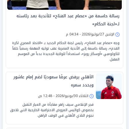
رسالة حاسمة من «عصام عبد الفتاح» للأندية بعد رئاسته
لـ«لجنة الحكام»
الإثنين 27/يوليو/2026 - 04:34 م
وجه «عصام عبد الفتاح»، رئيس لجنة الحكام الجديد بـ «الاتحاد المصري لكرة
القدم»، رسالة حاسمة إلى الأندية المصرية عقب توليه المهمة رسمياً خلفاً
للكولومبي «أوسكار رويز»، استعداداً للولاية الجديدة بدءاً من الموسم
المقبل.
الأهلي يرفض عرضًا سعوديًا لضم إمام عاشور
ويحدد سعره
الثلاثاء 30/يونيو/2026 - 12:48 ص
فجر الإعلامي سيف زاهر مفاجأة من العيار الثقيل
بخصوص كواليس العروض الاحترافية الخارجية التي تلاحق
نجوم النادي الأهلي في الوقت الراهن.