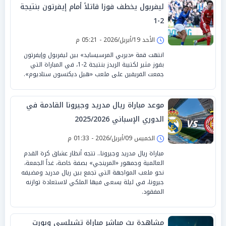
ليفربول يخطف فوزا قاتلاً أمام إيفرتون بنتيجة
2-1
الأحد 19/أبريل/2026 - 05:21 م
انتهت قمة «ديربي المرسيسايد» بين ليفربول وإيفرتون
بفوز مثير لكتيبة الريدز بنتيجة 2-1، في المباراة التي
جمعت الفريقين على ملعب «هيل ديكنسون ستاديوم».
موعد مباراة ريال مدريد وجيرونا القادمة في
الدوري الإسباني 2025/2026
الخميس 09/أبريل/2026 - 01:33 م
مباراة ريال مدريد وجيرونا.. تتجه أنظار عشاق كرة القدم
العالمية وجمهور «المرينجي» بصفة خاصة، غداً الجمعة،
نحو ملعب المواجهة التي تجمع بين ريال مدريد ومضيفه
جيرونا، في ليلة يسعى فيها الملكي لاستعادة توازنه
المفقود.
مشاهدة بث مباشر مباراة تشيلسي وبورت