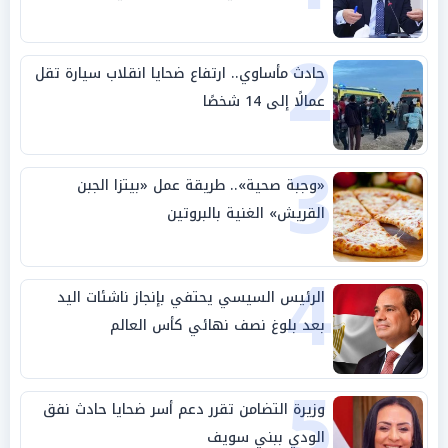
2
حادث مأساوي.. ارتفاع ضحايا انقلاب سيارة تقل
عمالًا إلى 14 شخصًا
3
«وجبة صحية».. طريقة عمل «بيتزا الجبن
القريش» الغنية بالبروتين
4
الرئيس السيسي يحتفي بإنجاز ناشئات اليد
بعد بلوغ نصف نهائي كأس العالم
5
وزيرة التضامن تقرر دعم أسر ضحايا حادث نفق
الودي ببني سويف