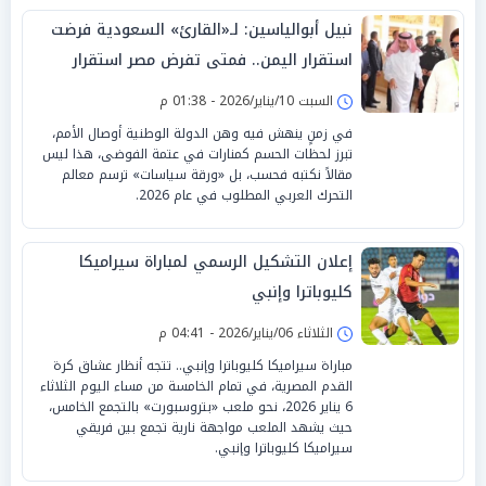
نبيل أبوالياسين: لـ«القارئ» السعودية فرضت
استقرار اليمن.. فمتى تفرض مصر استقرار
السودان؟
السبت 10/يناير/2026 - 01:38 م
في زمنٍ ينهش فيه وهن الدولة الوطنية أوصال الأمم،
تبرز لحظات الحسم كمنارات في عتمة الفوضى، هذا ليس
مقالاً نكتبه فحسب، بل «ورقة سياسات» ترسم معالم
التحرك العربي المطلوب في عام 2026.
إعلان التشكيل الرسمي لمباراة سيراميكا
كليوباترا وإنبي
الثلاثاء 06/يناير/2026 - 04:41 م
مباراة سيراميكا كليوباترا وإنبي.. تتجه أنظار عشاق كرة
القدم المصرية، في تمام الخامسة من مساء اليوم الثلاثاء
6 يناير 2026، نحو ملعب «بتروسبورت» بالتجمع الخامس،
حيث يشهد الملعب مواجهة نارية تجمع بين فريقي
سيراميكا كليوباترا وإنبي.