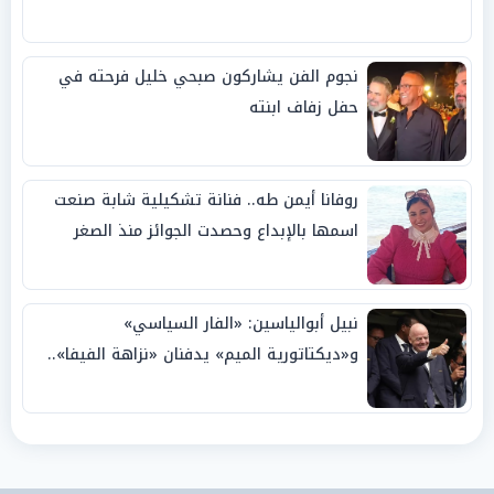
نجوم الفن يشاركون صبحي خليل فرحته في
حفل زفاف ابنته
روفانا أيمن طه.. فنانة تشكيلية شابة صنعت
اسمها بالإبداع وحصدت الجوائز منذ الصغر
نبيل أبوالياسين: «الفار السياسي»
و«ديكتاتورية الميم» يدفنان «نزاهة الفيفا»..
وإقالة «إنفانتينو» باتت حتمية