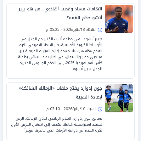
اتهامات فساد وغضب أهلاوي.. من هو بيير
أتشو حكم القمة؟
الثلاثاء 13/يناير/2026 - 05:25 م
«بيير أتشو».. في خطوة أثارت الكثير من الجدل في
الأوساط الكروية الأفريقية، قرر الاتحاد الأفريقي لكرة
القدم «كاف» إسناد مهمة إدارة المباراة المرتقبة بين
منتخبي مصر والسنغال، في إطار نصف نهائي بطولة
كأس أمم أفريقيا 2025، إلى الحكم الجابوني المثيرة
للجدل «بيير أتشو».
جون إدوارد يفتح ملفات «الزمالك الشائكة»
لإعادة الهيبة
السبت 10/يناير/2026 - 03:10 م
يسابق جون إدوارد، المدير الرياضي لنادي الزمالك، الزمن
لتنفيذ استراتيجية شاملة تهدف إلى انتشال الفريق الأول
لكرة القدم من دوامة الأزمات التي حاصرته مؤخراً.