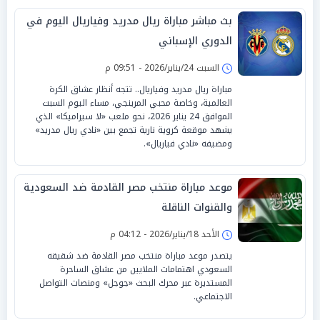
بث مباشر مباراة ريال مدريد وفياريال اليوم في
الدوري الإسباني
السبت 24/يناير/2026 - 09:51 م
مباراة ريال مدريد وفياريال.. تتجه أنظار عشاق الكرة
العالمية، وخاصة محبي المرينجي، مساء اليوم السبت
الموافق 24 يناير 2026، نحو ملعب «لا سيراميكا» الذي
يشهد موقعة كروية نارية تجمع بين «نادي ريال مدريد»
ومضيفه «نادي فياريال».
موعد مباراة منتخب مصر القادمة ضد السعودية
والقنوات الناقلة
الأحد 18/يناير/2026 - 04:12 م
يتصدر موعد مباراة منتخب مصر القادمة ضد شقيقه
السعودي اهتمامات الملايين من عشاق الساحرة
المستديرة عبر محرك البحث «جوجل» ومنصات التواصل
الاجتماعي.