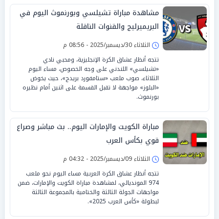
مشاهدة مباراة تشيلسي وبورنموث اليوم في
البريميرليج والقنوات الناقلة
الثلاثاء 30/ديسمبر/2025 - 08:56 م
تتجه أنظار عشاق الكرة الإنجليزية، ومحبي نادي
«تشيلسي» اللندني على وجه الخصوص، مساء اليوم
الثلاثاء، صوب ملعب «ستامفورد بريدج»، حيث يخوض
«البلوز» مواجهة لا تقبل القسمة على اثنين أمام نظيره
بورنموث.
مباراة الكويت والإمارات اليوم.. بث مباشر وصراع
قوي بكأس العرب
الثلاثاء 09/ديسمبر/2025 - 04:32 م
تتجه أنظار عشاق الكرة العربية مساء اليوم نحو ملعب
974 المونديالي، لمشاهدة مباراة الكويت والإمارات، ضمن
مواجهات الجولة الثالثة والختامية بالمجموعة الثالثة
لبطولة «كأس العرب 2025».