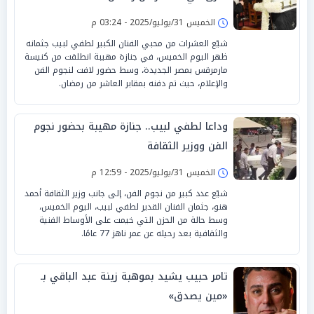
الخميس 31/يوليو/2025 - 03:24 م
شيّع العشرات من محبي الفنان الكبير لطفي لبيب جثمانه
ظهر اليوم الخميس، في جنازة مهيبة انطلقت من كنيسة
مارمرقس بمصر الجديدة، وسط حضور لافت لنجوم الفن
والإعلام، حيث تم دفنه بمقابر العاشر من رمضان.
وداعا لطفي لبيب.. جنازة مهيبة بحضور نجوم
الفن ووزير الثقافة
الخميس 31/يوليو/2025 - 12:59 م
شيّع عدد كبير من نجوم الفن، إلى جانب وزير الثقافة أحمد
هنو، جثمان الفنان القدير لطفي لبيب، اليوم الخميس،
وسط حالة من الحزن التي خيمت على الأوساط الفنية
والثقافية بعد رحيله عن عمر ناهز 77 عامًا.
تامر حبيب يشيد بموهبة زينة عبد الباقي بـ
«مين يصدق»