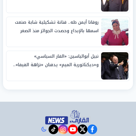
روفانا أيمن طه.. فنانة تشكيلية شابة صنعت
اسمها بالإبداع وحصدت الجوائز منذ الصغر
نبيل أبوالياسين: «الفار السياسي»
و«ديكتاتورية الميم» يدفنان «نزاهة الفيفا»..
وإقالة «إنفانتينو» باتت حتمية
instagram
tiktok
youtube
twitter
facebook