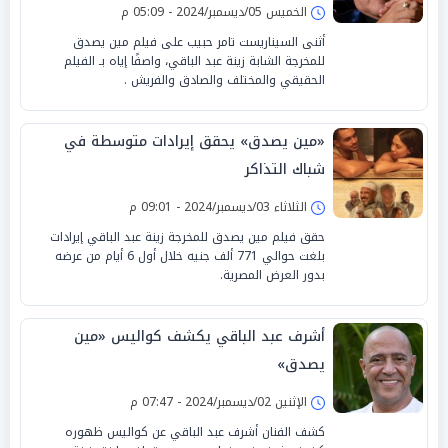
الخميس 05/ديسمبر/2024 - 05:09 م
أثنى السيناريست تامر حبيب على فيلم مين يصدق
للمخرجة الشابة زينة عبد الباقي، واصفًا إياه بـ الفيلم
الحقيقي والمختلف والصادق والفريش .
«مين يصدق» يحقق إيرادات متوسطة في
شباك التذاكر
الثلاثاء 03/ديسمبر/2024 - 09:01 م
حقق فيلم مين يصدق للمخرجة زينة عبد الباقي إيرادات
بلغت حوالي 771 ألف جنيه خلال أول 6 أيام من عرضه
بدور العرض المصرية.
أشرف عبد الباقي يكشف كواليس «مين
يصدق»
الإثنين 02/ديسمبر/2024 - 07:47 م
كشف الفنان أشرف عبد الباقي عن كواليس ظهوره