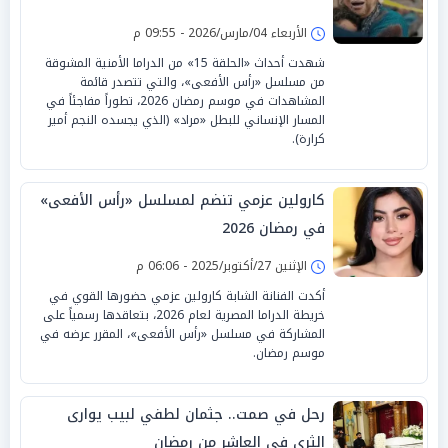
الأربعاء 04/مارس/2026 - 09:55 م
شهدت أحداث «الحلقة 15» من الدراما الأمنية المشوقة
من مسلسل «رأس الأفعى»، والتي تتصدر قائمة
المشاهدات في موسم رمضان 2026، تطوراً مفاجئاً في
المسار الإنساني للبطل «مراد» (الذي يجسده النجم أمير
كرارة).
كارولين عزمي تنضم لمسلسل «رأس الأفعى»
في رمضان 2026
الإثنين 27/أكتوبر/2025 - 06:06 م
أكدت الفنانة الشابة كارولين عزمي حضورها القوي في
خريطة الدراما المصرية لعام 2026، بتعاقدها رسمياً على
المشاركة في مسلسل «رأس الأفعى»، المقرر عرضه في
موسم رمضان.
رحل في صمت.. جثمان لطفي لبيب يوارى
الثرى في العاشر من رمضان