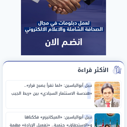
الأكثر قراءة
1
نبيل أبوالياسين: «لما تقرأ يصبح قرار»..
«هندسة الاستثمار السيادي» بين «ربط الجيب
بالوطن» و«سيادة الكلمة»
2
نبيل أبوالياسين: «الميكانيزم» فككناها
و«الاستحقاق» حتمية.. «تفعيل الإرادة» مهمة