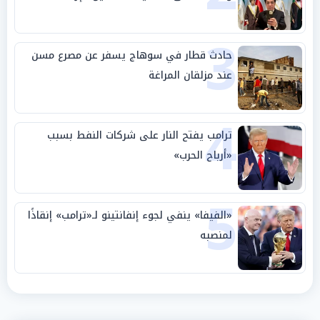
الجامعة العربية
3
حادث قطار في سوهاج يسفر عن مصرع مسن
عند مزلقان المراغة
4
ترامب يفتح النار على شركات النفط بسبب
«أرباح الحرب»
5
«الفيفا» ينفي لجوء إنفانتينو لـ«ترامب» إنقاذًا
لمنصبه