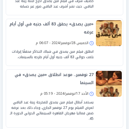
كضيف شرف في فيلم مين يصدق اخرج ابنته زينة عبد
الباقي. حيث نشر أشرف عبد الباقي صور عبر حسابه
«مين يصدق» يحقق 83 ألف جنيه في أول أيام
عرضه
الخميس 28/نوفمبر/2024 - 06:07 م
انطلق فيلم مين يصدق في شباك التذاكر محققًا إيرادات
بلغت حوالي 83 ألف جنيه أول أيام طرحه بالسينمات.
27 نوفمبر.. موعد انطلاق «مين يصدق» في
السينما
الأحد 17/نوفمبر/2024 - 05:19 م
يستعد أبطال فيلم مين يصدق للمخرجة زينة عبد الباقي
لعرض الفيلم يوم 27 نوفمبر الجاري، وجاء ذلك بعد عرضه
ضمن فعاليا مهرجان القاهرة السينمائي الدولي الدورة الـ
45.