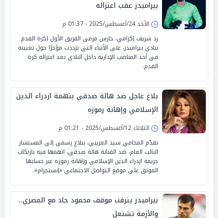
بيراميدز عقب اعتزاله
الأحد 24/أغسطس/2025 - 01:37 م
رد شريف إكرامي، حارس مرمى الفريق الأول لكرة القدم
بنادي بيراميدز، على الأنباء التي ترددت مؤخرًا حول تعيينه
في أحد المناصب الإدارية داخل النادي بعد اعتزاله كرة
القدم.
بلاغ عاجل ضد هالة صدقي بتهمة ازدراء الدين
الإسلامي وإهانة رموزه
الثلاثاء 12/أغسطس/2025 - 01:21 م
تقدّم المحامي سيد العريبي، ببلاغ رسمي إلى المستشار
النائب العام، ضد الفنانة هالة صدقي، اتهمها فيه بارتكاب
جريمة ازدراء الدين الإسلامي وإهانة رموزه عبر حسابها
الموثق على موقع التواصل الاجتماعي «إنستجرام».
بيراميدز يترقب موقف محمود جاد مع المصري..
والأزمة تشتعل