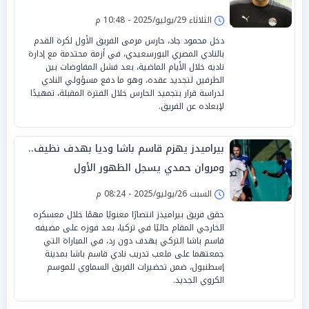
الثلاثاء 29/يوليو/2025 - 10:48 م
دخل محمود جاد، حارس مرمى الفريق الأول لكرة القدم
بالنادي المصري البورسعيدي، في أزمة محتدمة مع إدارة
ناديه خلال الأيام الماضية، بعد فشل المفاوضات بين
الطرفين لتجديد عقده، وهو ما دفع مسؤولي النادي
لدراسة قرار بتجميد الحارس خلال الفترة المقبلة، تمهيدًا
لإبعاده عن الفريق.
بيراميدز يهزم قاسم باشا وديا بهدف نظيف..
ومروان حمدي يسجل الظهور الأول
السبت 26/يوليو/2025 - 08:24 م
حقق فريق بيراميدز انتصارًا معنويًا مهمًا خلال معسكره
الخارجي المقام حاليًا في تركيا، بعد فوزه على مضيفه
قاسم باشا التركي بهدف دون رد، في المباراة التي
جمعتهما على ملعب تدريب نادي قاسم باشا بمدينة
إسطنبول، ضمن تحضيرات الفريق السماوي للموسم
الكروي الجديد.