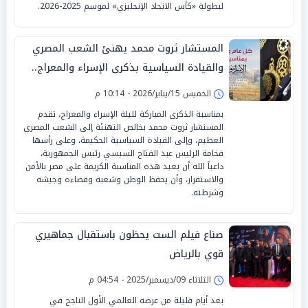
لبطولة «كأس الاتحاد الإنجليزي» لموسم 2025-2026.
المستشار ثروت محمد يهنئ الشعب المصري
والقيادة السياسية بذكرى الإسراء والمعراج..
العدل أساس الملك وصمام أمان الأوطان
الخميس 15/يناير/2026 - 10:14 م
بمناسبة الذكرى المباركة لليلة الإسراء والمعراج، تقدم
المستشار ثروت محمد بخالص التهنئة إلى الشعب المصري
العظيم، وإلى القيادة السياسية الحكيمة، وعلى رأسها
فخامة الرئيس عبد الفتاح السيسي رئيس الجمهورية،
داعياً الله أن يعيد هذه المناسبة الكريمة على مصر بالأمن
والاستقرار، وأن يحفظ الوطن وشعبه وقضاءه وجيشه
وشرطته.
صناع فيلم الست يحظون باستقبال جماهيري
قوي بالرياض
الثلاثاء 09/ديسمبر/2025 - 04:54 م
بعد أيام قليلة من عرضه العالمي الأول الناجح في