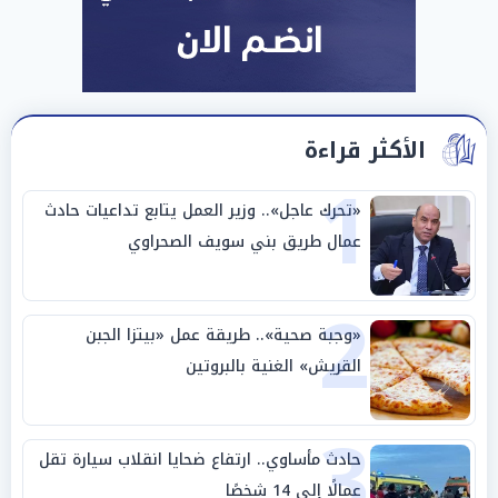
الأكثر قراءة
1
«تحرك عاجل».. وزير العمل يتابع تداعيات حادث
عمال طريق بني سويف الصحراوي
2
«وجبة صحية».. طريقة عمل «بيتزا الجبن
القريش» الغنية بالبروتين
3
حادث مأساوي.. ارتفاع ضحايا انقلاب سيارة تقل
عمالًا إلى 14 شخصًا