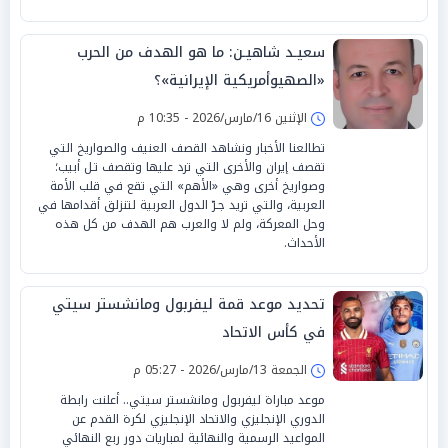
سعيـد شاهيـن: ما هو الهدف من الحرب
«الصهيوأمريكية الإيرانية»؟
الإثنين 16/مارس/2026 - 10:35 م
تطالعنا الأخبار ونشاهد القصف العنيف والصواريخ التي
تقصف إيران والأخرى التي ترد عليها وتقصف تـل أبيب؛
وصواريخ أخرى وهي «الأهم» التي تقع في قلب الأمة
العربية، والتي تريد جـرّ الدول العربية لتنزلق أقدامها في
وحل المعركة، ولم لا والعرب هم الهدف من كل هذه
الأحداث.
تحديد موعد قمة ليفربول ومانشستر سيتي
في كأس الاتحاد
الجمعة 13/مارس/2026 - 05:27 م
موعد مباراة ليفربول ومانشستر سيتي.. أعلنت رابطة
الدوري الإنجليزي والاتحاد الإنجليزي لكرة القدم عن
المواعيد الرسمية والنهائية لمباريات دور ربع النهائي