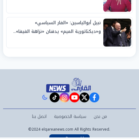
نبيل أبوالياسين: «الفار السياسي»
و«ديكتاتورية الميم» يدفنان «نزاهة الفيفا»..
وإقالة «إنفانتينو» باتت حتمية
instagram
tiktok
youtube
twitter
facebook
من نحن
سياسة الخصوصية
اتصل بنا
©2024 elqareanews.com All Rights Reserved.
Powered by