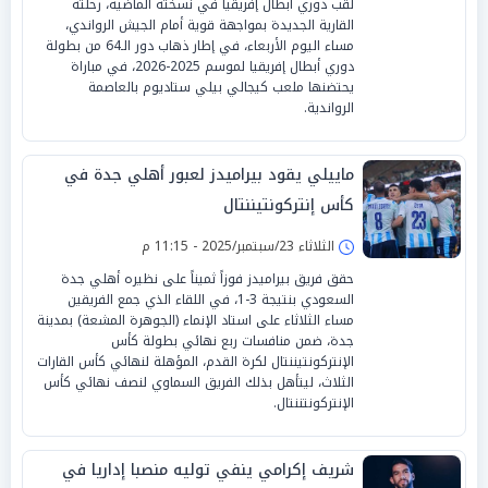
لقب دوري أبطال إفريقيا في نسخته الماضية، رحلته
القارية الجديدة بمواجهة قوية أمام الجيش الرواندي،
مساء اليوم الأربعاء، في إطار ذهاب دور الـ64 من بطولة
دوري أبطال إفريقيا لموسم 2025-2026، في مباراة
يحتضنها ملعب كيجالي بيلي ستاديوم بالعاصمة
الرواندية.
ماييلي يقود بيراميدز لعبور أهلي جدة في
كأس إنتركونتيننتال
الثلاثاء 23/سبتمبر/2025 - 11:15 م
حقق فريق بيراميدز فوزاً ثميناً على نظيره أهلي جدة
السعودي بنتيجة 3-1، في اللقاء الذي جمع الفريقين
مساء الثلاثاء على استاد الإنماء (الجوهرة المشعة) بمدينة
جدة، ضمن منافسات ربع نهائي بطولة كأس
الإنتركونتيننتال لكرة القدم، المؤهلة لنهائي كأس القارات
الثلاث، ليتأهل بذلك الفريق السماوي لنصف نهائي كأس
الإنتركونتننتال.
شريف إكرامي ينفي توليه منصبا إداريا في