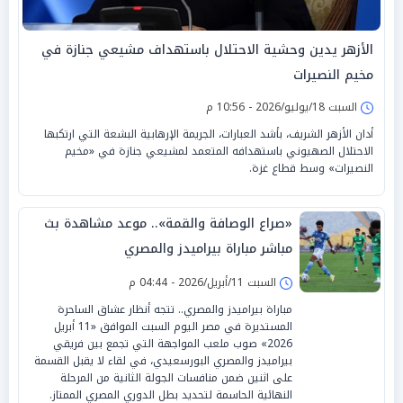
الأزهر يدين وحشية الاحتلال باستهداف مشيعي جنازة في
مخيم النصيرات
السبت 18/يوليو/2026 - 10:56 م
أدان الأزهر الشريف، بأشد العبارات، الجريمة الإرهابية البشعة التي ارتكبها
الاحتلال الصهيوني باستهدافه المتعمد لمشيعي جنازة في «مخيم
النصيرات» وسط قطاع غزة.
«صراع الوصافة والقمة».. موعد مشاهدة بث
مباشر مباراة بيراميدز والمصري
السبت 11/أبريل/2026 - 04:44 م
مباراة بيراميدز والمصري.. تتجه أنظار عشاق الساحرة
المستديرة في مصر اليوم السبت الموافق «11 أبريل
2026» صوب ملعب المواجهة التي تجمع بين فريقي
بيراميدز والمصري البورسعيدي، في لقاء لا يقبل القسمة
على اثنين ضمن منافسات الجولة الثانية من المرحلة
النهائية الحاسمة لتحديد بطل الدوري المصري الممتاز.