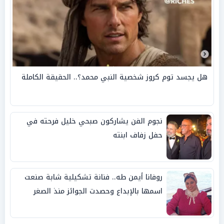
هل يجسد توم كروز شخصية النبي محمد؟.. الحقيقة الكاملة
نجوم الفن يشاركون صبحي خليل فرحته في
حفل زفاف ابنته
روفانا أيمن طه.. فنانة تشكيلية شابة صنعت
اسمها بالإبداع وحصدت الجوائز منذ الصغر