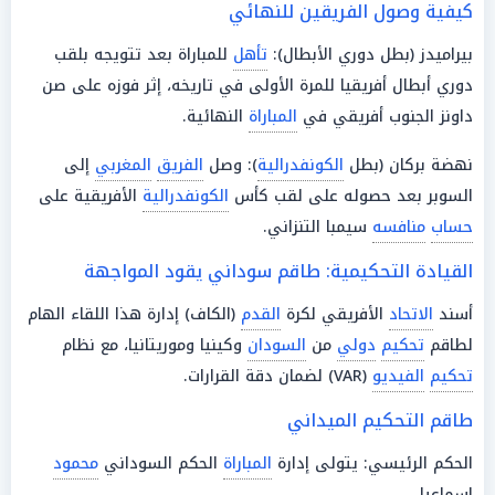
كيفية وصول الفريقين للنهائي
بيراميدز (بطل دوري الأبطال):
تأهل
للمباراة بعد تتويجه بلقب
دوري أبطال أفريقيا للمرة الأولى في تاريخه، إثر فوزه على صن
داونز الجنوب أفريقي في
المباراة
النهائية.
نهضة بركان (بطل
الكونفدرالية
): وصل
الفريق
المغربي
إلى
السوبر بعد حصوله على لقب كأس
الكونفدرالية
الأفريقية على
حساب
منافسه
سيمبا التنزاني.
القيادة التحكيمية: طاقم سوداني يقود المواجهة
أسند
الاتحاد
الأفريقي لكرة
القدم
(الكاف) إدارة هذا اللقاء الهام
لطاقم
تحكيم
دولي
من
السودان
وكينيا وموريتانيا، مع نظام
تحكيم
الفيديو
(VAR) لضمان دقة القرارات.
طاقم التحكيم الميداني
الحكم الرئيسي: يتولى إدارة
المباراة
الحكم السوداني
محمود
إسماعيل.