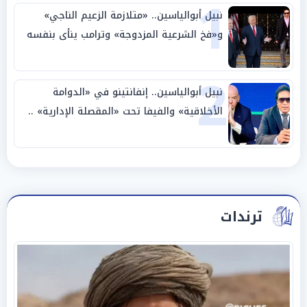
1
نبيل أبوالياسين.. «متلازمة الزعيم الناجي»
و«فخ الشرعية المزدوجة» وترامب ينأى بنفسه
وحليفه في «ميتم استراتيجي»
2
نبيل أبوالياسين.. إنفانتينو في «الدوامة
الأخلاقية» والفيفا تحت «المقصلة الإدارية» ..
«عبادة العرش وجنازة المصداقية»
ترندات