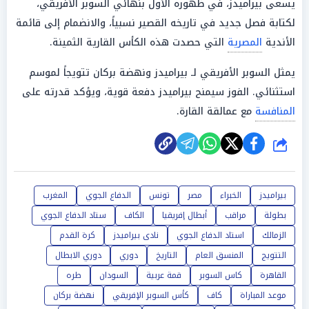
يسعى بيراميدز، في ظهوره الأول بنهائي السوبر الأفريقي،
لكتابة فصل جديد في تاريخه القصير نسبياً، والانضمام إلى قائمة
الأندية
المصرية
التي حصدت هذه الكأس القارية الثمينة.
يمثل السوبر الأفريقي لـ بيراميدز ونهضة بركان تتويجاً لموسم
استثنائي. الفوز سيمنح بيراميدز دفعة قوية، ويؤكد قدرته على
المنافسة
مع عمالقة القارة.
شارك
بيراميدز
الخبراء
مصر
تونس
الدفاع الجوي
المغرب
بطولة
مراقب
أبطال إفريقيا
الكاف
ستاد الدفاع الجوي
الزمالك
استاد الدفاع الجوي
نادى بيراميدز
كرة القدم
التتويج
المنسق العام
التاريخ
دوري
دوري الابطال
القاهرة
كاس السوبر
قمة عربية
السودان
طره
موعد المباراة
كاف
كأس السوبر الإفريقي
نهضة بركان