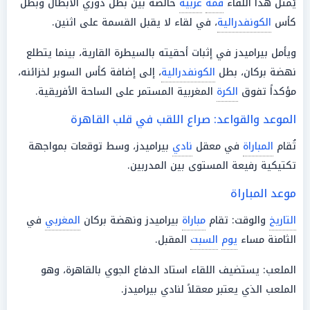
يُمثل هذا اللقاء
قمة
عربية
خالصة بين بطل دوري الأبطال وبطل
كأس
الكونفدرالية
، في لقاء لا يقبل القسمة على اثنين.
ويأمل بيراميدز في إثبات أحقيته بالسيطرة القارية، بينما يتطلع
نهضة بركان، بطل
الكونفدرالية
، إلى إضافة كأس السوبر لخزائنه،
مؤكداً تفوق
الكرة
المغربية المستمر على الساحة الأفريقية.
الموعد والقواعد: صراع اللقب في قلب القاهرة
تُقام
المباراة
في معقل
نادي
بيراميدز، وسط توقعات بمواجهة
تكتيكية رفيعة المستوى بين المدربين.
موعد المباراة
التاريخ
والوقت: تقام
مباراة
بيراميدز ونهضة بركان
المغربي
في
الثامنة مساء
يوم
السبت
المقبل.
الملعب: يستضيف اللقاء استاد الدفاع الجوي بالقاهرة، وهو
الملعب الذي يعتبر معقلاً لنادي بيراميدز.