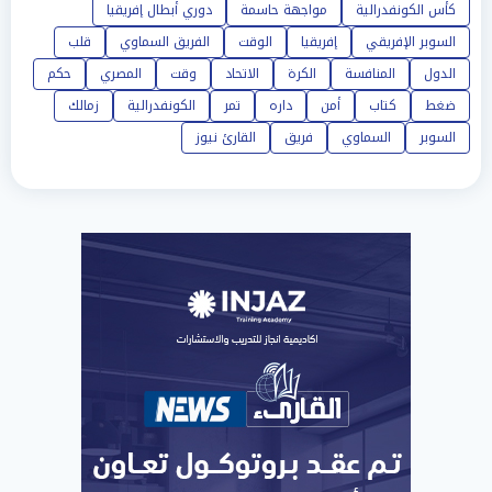
كأس الكونفدرالية
مواجهة حاسمة
دوري أبطال إفريقيا
السوبر الإفريقي
إفريقيا
الوقت
الفريق السماوي
قلب
الدول
المنافسة
الكرة
الاتحاد
وقت
المصري
حكم
ضغط
كتاب
أمن
داره
تمر
الكونفدرالية
زمالك
السوبر
السماوي
فريق
القارئ نيوز