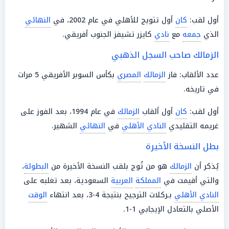
أول لقب:
كان
أول تتويج للأهلي في عام 2002، في
النهائي
الذي
جمعه
مع
نادي
كايزر تشيفز الجنوب أفريقي.
الزمالك صاحب السجل الذهبي
عدد الألقاب: فاز
الزمالك
المصري
بكأس السوبر الأفريقي 5 مرات
في تاريخه.
أول لقب:
كان
أول ألقاب
الزمالك
في عام 1994، بعد الفوز على
غريمه التقليدي
النادي الأهلي
في
النهائي
الشهير.
بطل النسخة الأخيرة
يُذكر أن
الزمالك
هو من تُوج بلقب النسخة الأخيرة من
البطولة
،
والتي أقيمت في
المملكة
العربية
السعودية، بعد تغلبه على
النادي الأهلي
بـركلات الترجيح بنتيجة 4-3، بعد انتهاء
الوقت
الأصلي بالتعادل الإيجابي 1-1.