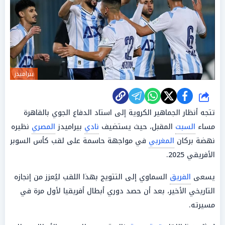
بيراميدز
شارك
تتجه أنظار الجماهير الكروية إلى استاد الدفاع الجوي بالقاهرة
مساء
السبت
المقبل، حيث يستضيف
نادي
بيراميدز
المصري
نظيره
نهضة بركان
المغربي
في مواجهة حاسمة على لقب كأس السوبر
الأفريقي 2025.
يسعى
الفريق
السماوي إلى التتويج بهذا اللقب ليُعزز من إنجازه
التاريخي الأخير، بعد أن حصد دوري أبطال أفريقيا لأول مرة في
مسيرته.