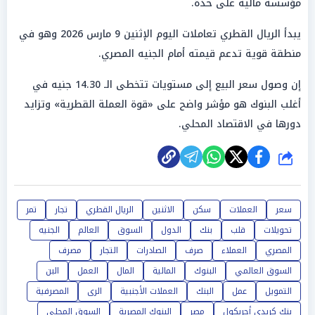
مؤسسة مالية على حدة.
يبدأ الريال القطري تعاملات اليوم الإثنين 9 مارس 2026 وهو في
منطقة قوية تدعم قيمته أمام الجنيه المصري.
إن وصول سعر البيع إلى مستويات تتخطى الـ 14.30 جنيه في
أغلب البنوك هو مؤشر واضح على «قوة العملة القطرية» وتزايد
دورها في الاقتصاد المحلي.
شارك
سعر
العملات
سكن
الاثنين
الريال القطري
تجار
تمر
تحويلات
قلب
بنك
الدول
السوق
العالم
الجنيه
المصري
العملاء
صرف
الصادرات
التجار
مصرف
السوق العالمي
البنوك
المالية
المال
العمل
البن
التمويل
عمل
البنك
العملات الأجنبية
الرى
المصرفية
بنك كريدي أجريكول
مصر
البنوك المصرية
السوق المحلي