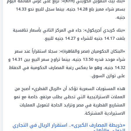
«بنك بيت التمويل الكويتي (KFH)»: تربع على عرش القائمة اليوم
بسعر شراء مميز بلغ 14.28 جنيه، بينما سجل للبيع نحو 14.33
جنيه.
«بنك كريدي أجريكول»: جاء في المركز الثاني بأسعار تنافسية
بلغت 14.17 جنيه للشراء و 14.27 جنيه للبيع.
«البنكان الحكوميان (مصر والقاهرة)»: سجلا استقراراً عند سعر
شراء موحد قدره 13.50 جنيه، بينما تراوح سعر البيع بين 14.31 و
14.32 جنيه، وهو ما يعكس رغبة المصارف الحكومية في الحفاظ
على توازن السوق.
هذه المستويات السعرية تؤكد أن «الريال القطري» أصبح من
العملات الاستراتيجية التي تحظى بطلب مرتفع، خاصة مع نمو
المشاريع القطرية في مصر وتزايد الحاجة لتمويل العمليات
الاستيرادية المشتركة.
«خريطة المصارف الكبرى».. استقرار الريال في التجاري
الدولي والأهلي