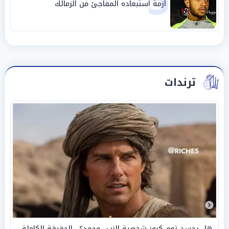
5
أزمة استبعاده المفاجئ من الزمالك
ترندات
هل يجسد توم كروز شخصية النبي محمد؟.. الحقيقة الكاملة