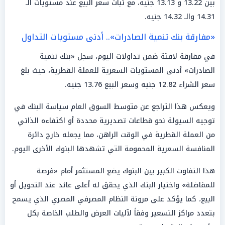
بين 13.22 و 13.13 جنيه، مع ثبات سعر البيع عند مستويات الـ
14.31 والـ 14.32 جنيه.
«مفارقة بنك تنمية الصادرات».. أدنى مستويات التداول
في مفارقة لافتة ضمن تداولات اليوم، سجل «بنك تنمية
الصادرات» أدنى المستويات السعرية للعملة القطرية، حيث بلغ
سعر الشراء 12.82 جنيه وسعر البيع 13.76 جنيه.
ويعكس هذا التراجع عن متوسط السوق العام سياسة البنك في
توجيه السيولة نحو قطاعات تصديرية محددة أو اكتفاءه الذاتي
من العملة القطرية في الوقت الراهن، مما يجعله خارج دائرة
المنافسة السعرية المحمومة التي تشهدها البنوك الأخرى اليوم.
هذا التفاوت الكبير بين البنوك يضع المستثمر أمام «فرصة
للمفاضلة» واختيار البنك الذي يحقق له أعلى عائد عند التحويل أو
البيع، كما يؤكد على مرونة النظام المصرفي المصري الذي يسمح
بتعدد مراكز التسعير وفقاً لآليات العرض والطلب الخاصة بكل