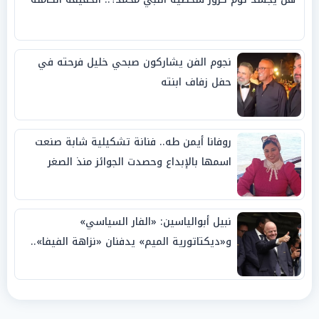
نجوم الفن يشاركون صبحي خليل فرحته في
حفل زفاف ابنته
روفانا أيمن طه.. فنانة تشكيلية شابة صنعت
اسمها بالإبداع وحصدت الجوائز منذ الصغر
نبيل أبوالياسين: «الفار السياسي»
و«ديكتاتورية الميم» يدفنان «نزاهة الفيفا»..
وإقالة «إنفانتينو» باتت حتمية