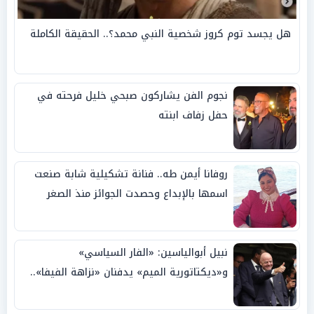
هل يجسد توم كروز شخصية النبي محمد؟.. الحقيقة الكاملة
نجوم الفن يشاركون صبحي خليل فرحته في
حفل زفاف ابنته
روفانا أيمن طه.. فنانة تشكيلية شابة صنعت
اسمها بالإبداع وحصدت الجوائز منذ الصغر
نبيل أبوالياسين: «الفار السياسي»
و«ديكتاتورية الميم» يدفنان «نزاهة الفيفا»..
وإقالة «إنفانتينو» باتت حتمية