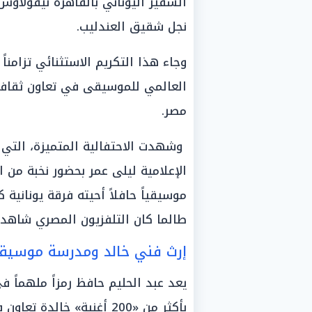
السفير اليوناني بالقاهرة نيقولاوس 
نجل شقيق العندليب.
وجاء هذا التكريم الاستثنائي تزامناً
العالمي للموسيقى في تعاون ثقافي
مصر.
وشهدت الاحتفالية المتميزة، التي 
الإعلامية ليلى عمر بحضور نخبة من 
موسيقياً حافلاً أحيته فرقة يونانية
طالما كان التلفزيون المصري شاهداً 
إرث فني خالد ومدرسة موسيقية
يعد عبد الحليم حافظ رمزاً ملهماً ف
بأكثر من «200 أغنية» خال