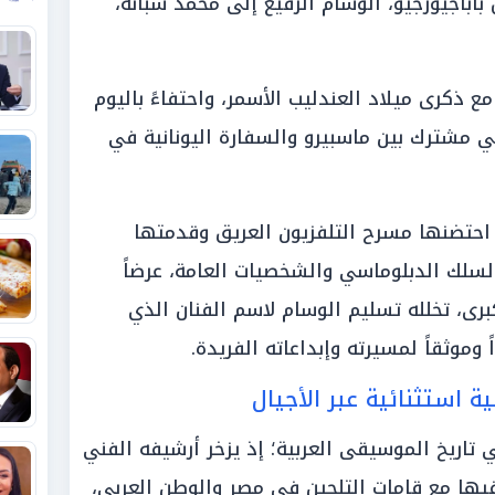
باباجيورجيو، الوسام الرفيع إلى محمد شبانة،
 مع ذكرى ميلاد العندليب الأسمر، واحتفاءً باليوم
 مشترك بين ماسبيرو والسفارة اليونانية في
احتضنها مسرح التلفزيون العريق وقدمتها
السلك الدبلوماسي والشخصيات العامة، عرضاً
 كبرى، تخلله تسليم الوسام لاسم الفنان الذي
وموثقاً لمسيرته وإبداعاته الفريدة.
 استثنائية عبر الأجيال
ي تاريخ الموسيقى العربية؛ إذ يزخر أرشيفه الفني
دة تعاون فيها مع قامات التلحين في مصر والوطن العربي،