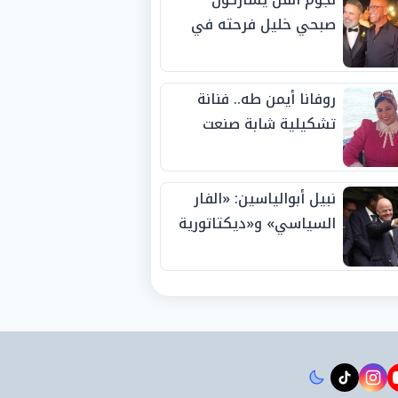
صبحي خليل فرحته في
حفل زفاف ابنته
روفانا أيمن طه.. فنانة
تشكيلية شابة صنعت
اسمها بالإبداع وحصدت
الجوائز منذ الصغر
نبيل أبوالياسين: «الفار
السياسي» و«ديكتاتورية
الميم» يدفنان «نزاهة
الفيفا».. وإقالة
«إنفانتينو» باتت حتمية
instagram
tiktok
youtub
t