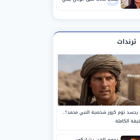
سويف
ترندات
يجسد توم كروز شخصية النبي محمد؟..
يقة الكاملة
نجوم الفن يشاركون