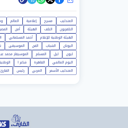
شارك
العندليب
مسرح
إعلامية
العالم
وس
التلفزيون
التلف
الهيئة
أمن
المصر
الهيئة الوطنية للإعلام
أحمد المسلماني
ا
اليونان
الشباب
الفن
الموسيقى
ت
ليون
ليل
المسلم
الموسيقار محمد عبد
اليوم العالمي
القاهرة
شاعر ا
الوطنية
العندليب الأسمر
العربي
رئيس
القارئ 