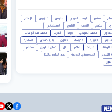
ام
سفير
الوطن العربي
مدرس
تلفزيون
الإعلام
ي
متهم
التعب
التاريخ
المسلماني
لتعاون
محمد الموجي
روما
العرب
محمد عبد الوهاب
سليم
العربية
مدرسة
تعاون
بليغ حمدي
السفارة
 الوهاب
فريدة
إعلام
مال
كمال الطويل
مشاعر
 للإعلام
الموسيقي العربية
عبد الحليم حافظ
نيوز
e
witter
facebook