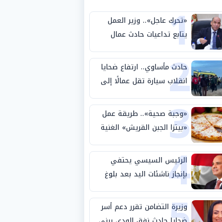
1
«تحرك عاجل».. وزير العمل
يتابع تداعيات حادث عمال
2
طريق بني سويف الصحراوي
حادث مأساوي.. ارتفاع ضحايا
انقلاب سيارة تقل عمالًا إلى
3
14 شخصًا
«وجبة صحية».. طريقة عمل
«بيتزا الجبن القريش» الغنية
4
بالبروتين
الرئيس السيسي يحتفي
بإنجاز ناشئات اليد بعد بلوغ
5
نصف نهائي كأس العالم
وزيرة التضامن تقرر دعم أسر
ضحايا حادث نفق الودي ببني