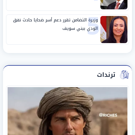
5
وزيرة التضامن تقرر دعم أسر ضحايا حادث نفق
الودي ببني سويف
ترندات