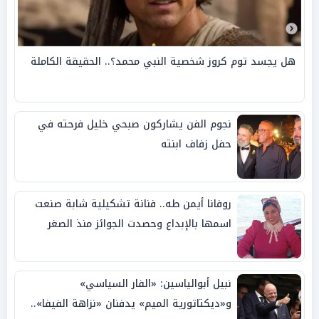
هل يجسد توم كروز شخصية النبي محمد؟.. الحقيقة الكاملة
نجوم الفن يشاركون صبحي خليل فرحته في
حفل زفاف ابنته
روفانا أيمن طه.. فنانة تشكيلية شابة صنعت
اسمها بالإبداع وحصدت الجوائز منذ الصغر
نبيل أبوالياسين: «الفار السياسي»
و«ديكتاتورية الميم» يدفنان «نزاهة الفيفا»..