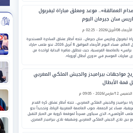
دام العمالقة».. موعد ومعلق مباراة ليفربول
اريس سان جيرمان اليوم
لأربعاء 08/أبريل/2026 - 02:25 م
راة ليفربول وباريس سان جيرمان.. تتجه أنظار عشاق الساحرة المستديرة
حول العالم، مساء اليوم الأربعاء الموافق 8 أبريل 2026، نحو ملعب «بارك
برانس» بالعاصمة الفرنسية، حيث تنطلق صافرة البداية لواحدة من
ى مباريات الموسم في «دوري أبطال أوروبا».
ريخ مواجهات بيراميدز والجيش الملكي المغربي
ل قمة الأبطال
لخميس 12/مارس/2026 - 09:05 م
راة بيراميدز والجيش الملكي المغربي.. تتجه أنظار عشاق كرة القدم
فريقية، مساء غدٍ الجمعة، صوب العاصمة المغربية الرباط، وتحديداً نحو
ملعب الأولمبي»، الذي سيكون مسرحاً لموقعة كروية من العيار الثقيل
ع بين نادي الجيش الملكي المغربي وشقيقه نادي بيراميدز المصري.