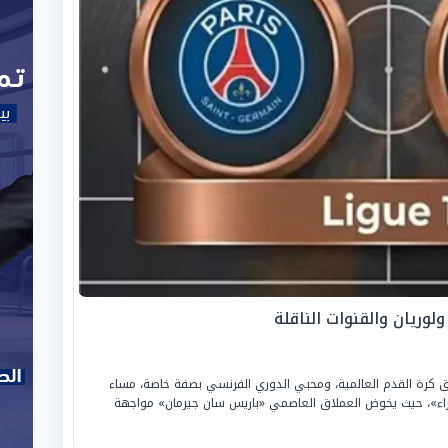
لوريان والقنوات الناقلة
شاق كرة القدم العالمية، ومحبي الدوري الفرنسي بصفة خاصة، مساء
 ملعب «حديقة الأمراء»، حيث يخوض العملاق العاصمي «باريس سان جيرمان» مواجهة