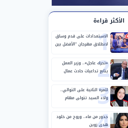
الأكثر قراءة
1
الاستعدادات على قدم وساق
لانطلاق مهرجان "الأفضل بين
2
الأفضل" في دورته الخامسة
«تحرك عاجل».. وزير العمل
يتابع تداعيات حادث عمال
3
طريق بني سويف الصحراوي
للمرة الثانية على التوالي..
ولاء السيد تتولى مهام
4
المنسق الإعلامي لمهرجان
"الأفضل بين الأفضل" في
جذور من ماء.. وروح من خلود
دورته الخامسة
هدى زوين