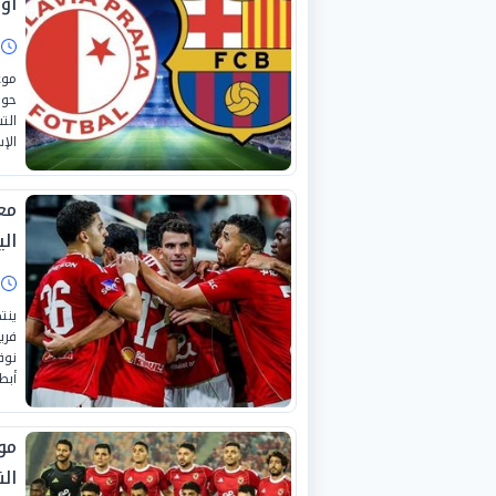
أورو
ا
موع
حول
الت
الإ
مع
الي
ا
ينت
نوف
أبطا
مو
الن