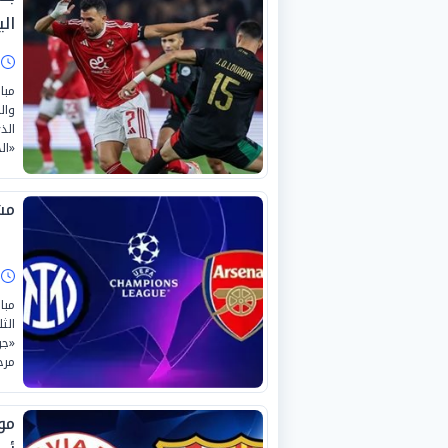
الي
ا
مبا
الذ
«ال
مش
ا
مبا
«جو
مرح
مو