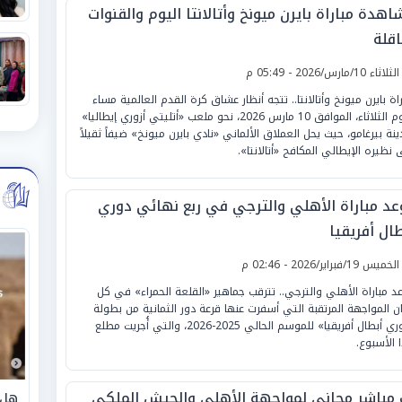
هدة مباراة بايرن ميونخ وأتالانتا اليوم والقنوات
اقلة
لثلاثاء 10/مارس/2026 - 05:49 م
راة بايرن ميونخ وأتالانتا.. تتجه أنظار عشاق كرة القدم العالمية مساء
اليوم الثلاثاء، الموافق 10 مارس 2026، نحو ملعب «أتليتي أزوري إيطاليا»
ينة بيرغامو، حيث يحل العملاق الألماني «نادي بايرن ميونخ» ضيفاً ثقيلاً
 نظيره الإيطالي المكافح «أتالانتا».
عد مباراة الأهلي والترجي في ربع نهائي دوري
ال أفريقيا
لخميس 19/فبراير/2026 - 02:46 م
د مباراة الأهلي والترجي.. تترقب جماهير «القلعة الحمراء» في كل
ن المواجهة المرتقبة التي أسفرت عنها قرعة دور الثمانية من بطولة
«دوري أبطال أفريقيا» للموسم الحالي 2025-2026، والتي أُجريت مطلع
 الأسبوع.
 مباشر مجاني لمواجهة الأهلي والجيش الملكي
هل 