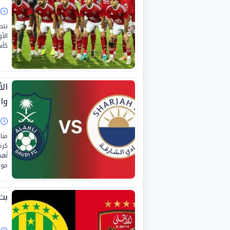
ا
تتط
الأ
كأس 
ال
وال
ا
مبا
أهم
موسم 25
بث 