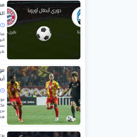
مشا
الن
ا
مبا
بمد
على
مو
أبط
ا
موع
مكا
هذا
بث