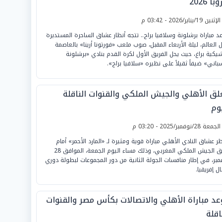
با 2026
لإثنين 19/يناير/2026 - 03:42 م
د مباراة برشلونة وسلافيا براج.. تتجه أنظار عشاق الساحرة المستديرة
 العالم، ليلة الأربعاء المقبل، صوب ملعب «فورتونا أرينا» بالعاصمة
شيكية براغ، حيث يحل الفريق الأول لكرة القدم بنادي «برشلونة
سباني» ضيفاً ثقيلاً على نظيره «سلافيا براج».
لق الأهلي والجيش الملكي والقنوات الناقلة
وم
لجمعة 28/نوفمبر/2025 - 03:20 م
ظر عشاق النادي الأهلي مباراة قوية ومثيرة لـ «المارد الأحمر» أمام
فريق الجيش الملكي المغربي، وذلك مساء اليوم الجمعة، الموافق 28
مبر، في إطار منافسات الجولة الثانية من دور المجموعات لبطولة دوري
ل إفريقيا.
عد مباراة الأهلي والاتصالات بكأس مصر والقنوات
اقلة