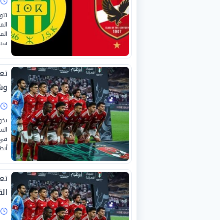
ا
تتو
الم
شبيب
تع
وش
ا
يخو
الس
في 
أبطا
تع
الق
ا