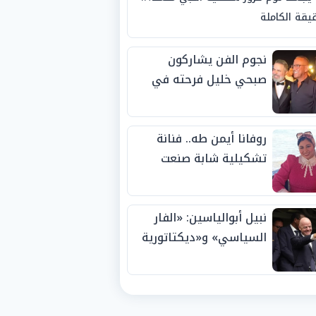
يقة الكاملة
نجوم الفن يشاركون
صبحي خليل فرحته في
حفل زفاف ابنته
روفانا أيمن طه.. فنانة
تشكيلية شابة صنعت
اسمها بالإبداع وحصدت
الجوائز منذ الصغر
نبيل أبوالياسين: «الفار
السياسي» و«ديكتاتورية
الميم» يدفنان «نزاهة
الفيفا».. وإقالة
«إنفانتينو» باتت حتمية