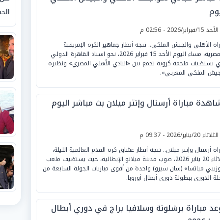
وم
الحق
لأحد 15/فبراير/2026 - 02:56 م
راة الأهلي والجيش الملكي.. تتجه أنظار جماهير الكرة الإفريقية
والمصرية، مساء اليوم الأحد 15 فبراير 2026، نحو استاد القاهرة الدولي
ي يستضيف ملحمة كروية تجمع بين «النادي الأهلي المصري» ونظيره
جيش الملكي المغربي».
اهدة مباراة أرسنال وإنتر ميلان بث مباشر اليوم
لثلاثاء 20/يناير/2026 - 09:37 م
راة أرسنال وإنتر ميلان.. تتجه أنظار عشاق كرة القدم العالمية الليلة،
الثلاثاء 20 يناير 2026، صوب مدينة ميلانو الإيطالية، حيث يستضيف ملعب
زيبي مياتسا» (سان سيرو) واحدة من أقوى مباريات الجولة السابعة من
لة الدوري ببطولة دوري أبطال أوروبا.
عد مباراة برشلونة وسلافيا براج في دوري أبطال