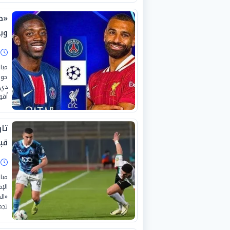
«ص
وب
ا
مبا
دي 
أقو
تا
قب
ا
مبا
الإ
«ال
تجم