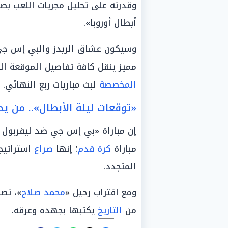
وقدرته على تحليل مجريات اللعب بصو
أبطال أوروبا».
وسيكون عشاق الريدز والبي إس ج
مميز ينقل كافة تفاصيل الموقعة التاريخية في ربيع 026
المخصصة
لبث مباريات ربع النهائي.
«توقعات ليلة الأبطال».. من 
إن مباراة «بي إس جي ضد ليفربول 
مباراة
كرة قدم
؛ إنها
صراع
استراتيج
المتجدد.
ومع اقتراب رحيل «
محمد صلاح
»، تص
من
التاريخ
يكتبها بجهده وعرقه.