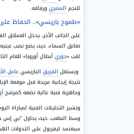
للنجم
المصري
ورفاقه.
«طموح باريسي».. الحفاظ على 
على الجانب الآخر، يدخل العملاق ال
تعانق السماء، حيث يضع نصب عينيه 
لقب «
دوري
أبطال أوروبا» للعام الثا
ويستغل
الفريق
الباريسي
عامل
الأ
نتيجة إيجابية مريحة قبل موقعة الإي
وجاهزية فنية عالية تضعه كمرشح
أو
وتشير التحليلات الفنية لمباراة اليو
وسط الملعب، حيث يحاول "بي إس جي
سيعتمد ليفربول على التحولات الهجو