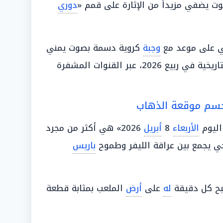
ت يضفي مزيداً من الإثارة على قمم «
دوري
ي على موعد مع
وجبة
كروية دسمة بصوت يمني
2، عبر القنوات المشفرة
يحسم موقعة الذهاب
اليوم
الأربعاء
8
أبريل
2026» هي أكثر من مجرد
ي يجمع بين عراقة الليفر وطموح
باريس
بح كل دقيقة
له
على
أرض
الملعب بمثابة قطعة