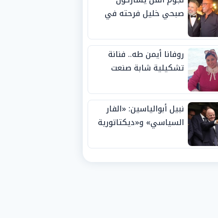
صبحي خليل فرحته في
حفل زفاف ابنته
روفانا أيمن طه.. فنانة
تشكيلية شابة صنعت
اسمها بالإبداع وحصدت
الجوائز منذ الصغر
نبيل أبوالياسين: «الفار
السياسي» و«ديكتاتورية
الميم» يدفنان «نزاهة
الفيفا».. وإقالة
«إنفانتينو» باتت حتمية