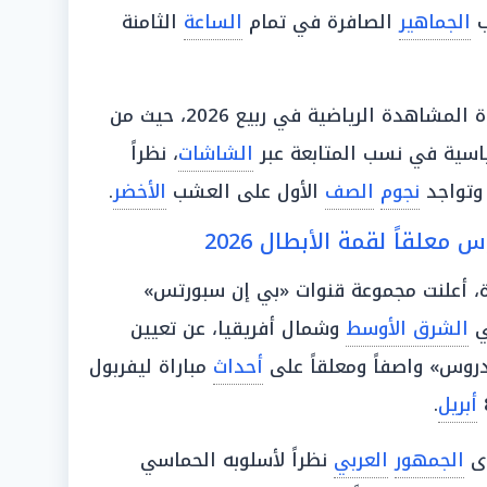
ب
الجماهير
الصافرة في تمام
الساعة
الثامنة
ليتناسب مع ذروة المشاهدة الرياضية في ربيع 2026، حيث من
قياسية في نسب المتابعة عبر
الشاشات
، نظراً
 وتواجد
نجوم
الصف
الأول على العشب
الأخضر
.
معلقاً لقمة الأبطال 2026
ة، أعلنت مجموعة قنوات «بي إن سبورتس»
ي
الشرق الأوسط
وشمال أفريقيا، عن تعيين
روس» واصفاً ومعلقاً على
أحداث
مباراة ليفربول
أبريل
.
دى
الجمهور
العربي
نظراً لأسلوبه الحماسي