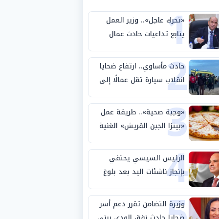
1
«تحرك عاجل».. وزير العمل
يتابع تداعيات حادث عمال
2
طريق بني سويف الصحراوي
حادث مأساوي.. ارتفاع ضحايا
انقلاب سيارة تقل عمالًا إلى
3
14 شخصًا
«وجبة صحية».. طريقة عمل
«بيتزا الجبن القريش» الغنية
4
بالبروتين
الرئيس السيسي يحتفي
بإنجاز ناشئات اليد بعد بلوغ
5
نصف نهائي كأس العالم
وزيرة التضامن تقرر دعم أسر
ضحايا حادث نفق الودي ببني