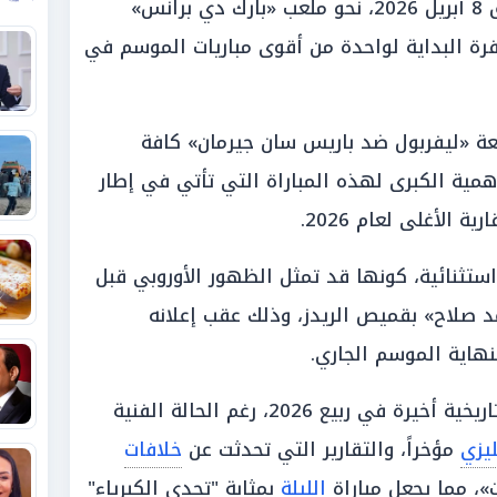
العالم، مساء اليوم الأربعاء الموافق 8 أبريل 2026، نحو ملعب «بارك دي برانس»
رة البداية لواحدة من أقوى مباريات الموسم في
 «ليفربول ضد باريس سان جيرمان» كافة
أهمية الكبرى لهذه المباراة التي تأتي في إطار
 الأغلى لعام 2026.
ثنائية، كونها قد تمثل الظهور الأوروبي قبل
د صلاح» بقميص الريدز، وذلك عقب إعلانه
نهاية الموسم الجاري.
لترك بصمة تاريخية أخيرة في ربيع 2026، رغم الحالة الفنية
ليزي
مؤخراً، والتقارير التي تحدثت عن
خلافات
، مما يجعل مباراة
الليلة
بمثابة "تحدي الكبرياء"