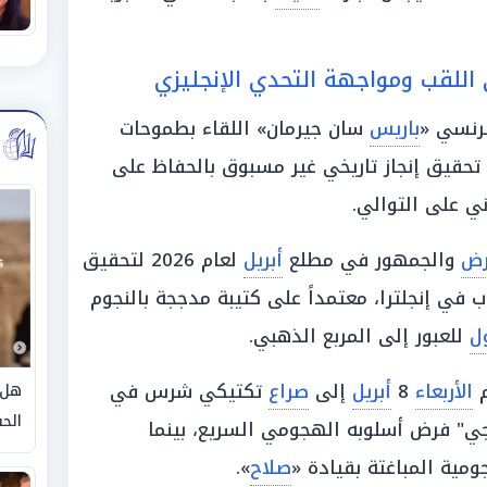
اللقب ومواجهة التحدي الإنجليزي
فرنسي «
باريس
سان جيرمان» اللقاء بطموحات
تحقيق إنجاز تاريخي غير مسبوق بالحفاظ على
ني على التوالي.
رض
والجمهور في مطلع
أبريل
لعام 2026 لتحقيق
اب في إنجلترا، معتمداً على كتيبة مدججة بالنجوم
ل
للعبور إلى المربع الذهبي.
م
الأربعاء
8
أبريل
إلى
صراع
تكتيكي شرس في
هل 
الحق
" فرض أسلوبه الهجومي السريع، بينما
مية المباغتة بقيادة «
صلاح
».