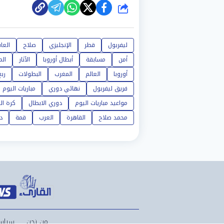
شارك
ليفربول
قطر
الإنجليزي
صلاح
العا
أمن
مسابقة
أبطال أوروبا
الآثار
الم
أوروبا
العالم
المغرب
البطولات
رب
فريق ليفربول
نهائي دوري
مباريات اليوم
مواعيد مباريات اليوم
دوري الابطال
كرة ال
محمد صلاح
القاهرة
العرب
قمة
د
من نحن
سياس