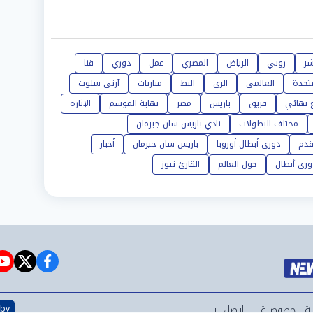
شر
روبي
الرياض
المصري
عمل
دوري
قنا
تحدة
العالمي
الرى
البط
مباريات
آرني سلوت
ع نهائي
فريق
باريس
مصر
نهاية الموسم
الإثارة
مختلف البطولات
نادي باريس سان جيرمان
قدم
دوري أبطال أوروبا
باريس سان جيرمان
أخبار
وري أبطال
حول العالم
القارئ نيوز
e
witter
facebook
ة الخصوصية
اتصل بنا
 by