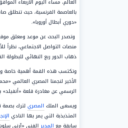
بالعاصمة الفرنسية، حيث تنطلق صاف
«دوري أبطال أوروبا».
وتصدر البحث عن موعد ومعلق موقعة
منصات التواصل الاجتماعي، نظراً لل
ذهاب الدور ربع النهائي للبطولة القارية
وتكتسب هذه القمة أهمية خاصة واست
الأخير لنجمنا المصري العالمي «محم
الرسمي عن مغادرة قلعة «أنفيلد» ب
ويسعى الملك
المصري
المتذبذبة التي يمر بها النادي
الإنج
سابقة مع
المدير
الفني «آرني سلوت»