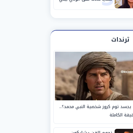
سويف
ترندات
يجسد توم كروز شخصية النبي محمد؟..
يقة الكاملة
نجوم الفن يشاركون